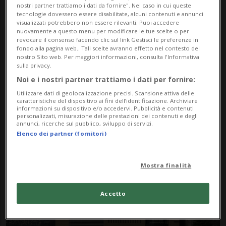
nostri partner trattiamo i dati da fornire". Nel caso in cui queste
tecnologie dovessero essere disabilitate, alcuni contenuti e annunci
visualizzati potrebbero non essere rilevanti. Puoi accedere
nuovamente a questo menu per modificare le tue scelte o per
revocare il consenso facendo clic sul link Gestisci le preferenze in
fondo alla pagina web.. Tali scelte avranno effetto nel contesto del
nostro Sito web. Per maggiori informazioni, consulta l'Informativa
sulla privacy.
Noi e i nostri partner trattiamo i dati per fornire:
Notizie su Architetto
Utilizzare dati di geolocalizzazione precisi. Scansione attiva delle
caratteristiche del dispositivo ai fini dell’identificazione. Archiviare
Botta
informazioni su dispositivo e/o accedervi. Pubblicità e contenuti
personalizzati, misurazione delle prestazioni dei contenuti e degli
annunci, ricerche sul pubblico, sviluppo di servizi.
Elenco dei partner (fornitori)
Segui le notizie e gli approfondimenti su
Architetto Botta.
Mostra finalità
Accetto