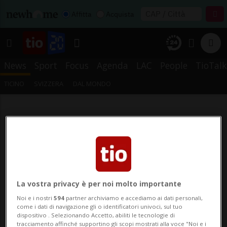
Affitta
Acquista
News
Sport
Focus
Agenda
LAC
People
TioTalk
TICINO
SVIZZERA
DAL MONDO
La vostra privacy è per noi molto importante
Noi e i nostri
594
partner archiviamo e accediamo ai dati personali,
come i dati di navigazione gli o identificatori univoci, sul tuo
dispositivo . Selezionando Accetto, abiliti le tecnologie di
tracciamento affinché supportino gli scopi mostrati alla voce "Noi e i