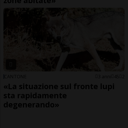
zone abitate»
CANTONE
3 anni
45
2
«La situazione sul fronte lupi
sta rapidamente
degenerando»