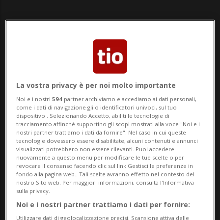
Notizie su Aptdaigp
La vostra privacy è per noi molto importante
Noi e i nostri
594
partner archiviamo e accediamo ai dati personali,
come i dati di navigazione gli o identificatori univoci, sul tuo
dispositivo . Selezionando Accetto, abiliti le tecnologie di
Segui le notizie e gli approfondimenti su
tracciamento affinché supportino gli scopi mostrati alla voce "Noi e i
nostri partner trattiamo i dati da fornire". Nel caso in cui queste
Aptdaigp.
tecnologie dovessero essere disabilitate, alcuni contenuti e annunci
visualizzati potrebbero non essere rilevanti. Puoi accedere
nuovamente a questo menu per modificare le tue scelte o per
revocare il consenso facendo clic sul link Gestisci le preferenze in
fondo alla pagina web.. Tali scelte avranno effetto nel contesto del
nostro Sito web. Per maggiori informazioni, consulta l'Informativa
sulla privacy.
Noi e i nostri partner trattiamo i dati per fornire:
Utilizzare dati di geolocalizzazione precisi. Scansione attiva delle