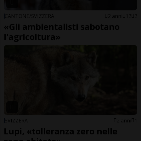
CANTONE/SVIZZERA
2 anni
12
2
«Gli ambientalisti sabotano
l'agricoltura»
SVIZZERA
2 anni
1
Lupi, «tolleranza zero nelle