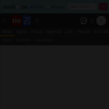
Affitta
Acquista
News
Sport
Focus
Agenda
LAC
People
TioTalk
TICINO
SVIZZERA
DAL MONDO