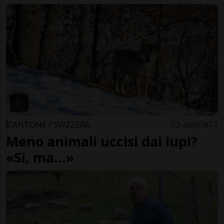
CANTONE / SVIZZERA
3 anni
6
1
Meno animali uccisi dai lupi?
«Sì, ma...»