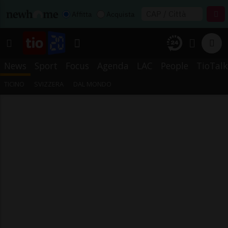
Affitta
Acquista
News
Sport
Focus
Agenda
LAC
People
TioTalk
TICINO
SVIZZERA
DAL MONDO