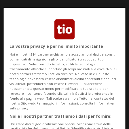
La vostra privacy è per noi molto importante
Notizie su Anna Frank
Noi e i nostri
594
partner archiviamo e accediamo ai dati personali,
come i dati di navigazione gli o identificatori univoci, sul tuo
dispositivo . Selezionando Accetto, abiliti le tecnologie di
tracciamento affinché supportino gli scopi mostrati alla voce "Noi e i
Segui le notizie e gli approfondimenti su
nostri partner trattiamo i dati da fornire". Nel caso in cui queste
Anna Frank.
tecnologie dovessero essere disabilitate, alcuni contenuti e annunci
visualizzati potrebbero non essere rilevanti. Puoi accedere
nuovamente a questo menu per modificare le tue scelte o per
revocare il consenso facendo clic sul link Gestisci le preferenze in
fondo alla pagina web.. Tali scelte avranno effetto nel contesto del
nostro Sito web. Per maggiori informazioni, consulta l'Informativa
sulla privacy.
Noi e i nostri partner trattiamo i dati per fornire:
Utilizzare dati di geolocalizzazione precisi. Scansione attiva delle
caratteristiche del dispositivo ai fini dell’identificazione. Archiviare