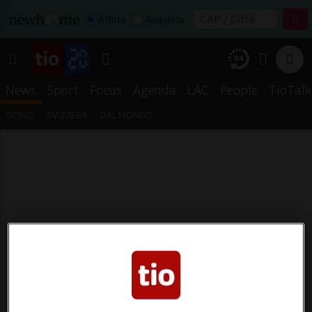
Affitta
Acquista
News
Sport
Focus
Agenda
LAC
People
TioTalk
TICINO
SVIZZERA
DAL MONDO