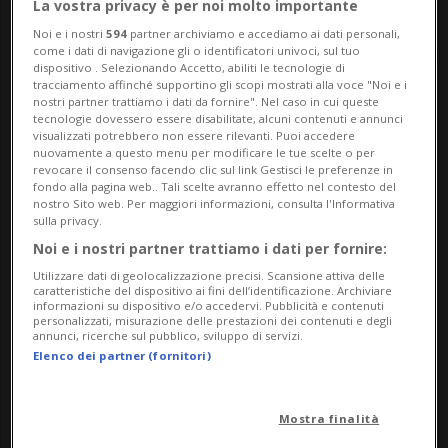
La vostra privacy è per noi molto importante
Noi e i nostri
594
partner archiviamo e accediamo ai dati personali,
come i dati di navigazione gli o identificatori univoci, sul tuo
dispositivo . Selezionando Accetto, abiliti le tecnologie di
tracciamento affinché supportino gli scopi mostrati alla voce "Noi e i
nostri partner trattiamo i dati da fornire". Nel caso in cui queste
tecnologie dovessero essere disabilitate, alcuni contenuti e annunci
visualizzati potrebbero non essere rilevanti. Puoi accedere
nuovamente a questo menu per modificare le tue scelte o per
Notizie su Amore
revocare il consenso facendo clic sul link Gestisci le preferenze in
fondo alla pagina web.. Tali scelte avranno effetto nel contesto del
Tossico
nostro Sito web. Per maggiori informazioni, consulta l'Informativa
sulla privacy.
Noi e i nostri partner trattiamo i dati per fornire:
Utilizzare dati di geolocalizzazione precisi. Scansione attiva delle
Segui le notizie e gli approfondimenti su
caratteristiche del dispositivo ai fini dell’identificazione. Archiviare
informazioni su dispositivo e/o accedervi. Pubblicità e contenuti
Amore Tossico.
personalizzati, misurazione delle prestazioni dei contenuti e degli
annunci, ricerche sul pubblico, sviluppo di servizi.
Elenco dei partner (fornitori)
Mostra finalità