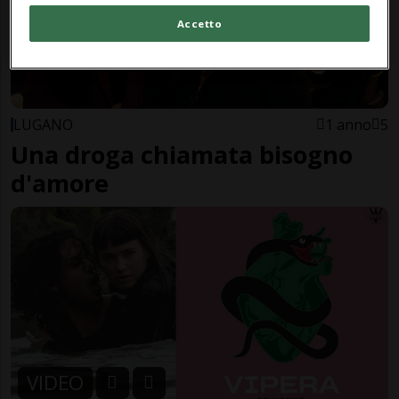
Accetto
LUGANO
1 anno
5
Una droga chiamata bisogno
d'amore
VIDEO