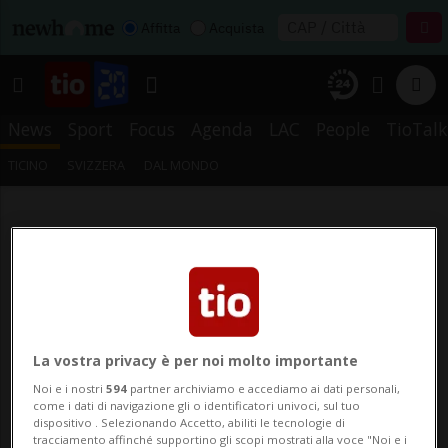
Affitta
Acquista
News
Sport
Focus
Agenda
LAC
People
TioTalk
TICINO
SVIZZERA
DAL MONDO
La vostra privacy è per noi molto importante
Noi e i nostri
594
partner archiviamo e accediamo ai dati personali,
come i dati di navigazione gli o identificatori univoci, sul tuo
dispositivo . Selezionando Accetto, abiliti le tecnologie di
tracciamento affinché supportino gli scopi mostrati alla voce "Noi e i