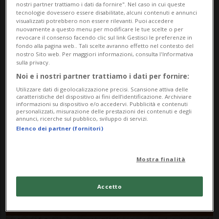
nostri partner trattiamo i dati da fornire". Nel caso in cui queste
tecnologie dovessero essere disabilitate, alcuni contenuti e annunci
visualizzati potrebbero non essere rilevanti. Puoi accedere
nuovamente a questo menu per modificare le tue scelte o per
revocare il consenso facendo clic sul link Gestisci le preferenze in
fondo alla pagina web.. Tali scelte avranno effetto nel contesto del
nostro Sito web. Per maggiori informazioni, consulta l'Informativa
sulla privacy.
Noi e i nostri partner trattiamo i dati per fornire:
Notizie su Alejandro
Utilizzare dati di geolocalizzazione precisi. Scansione attiva delle
caratteristiche del dispositivo ai fini dell’identificazione. Archiviare
Tabilo
informazioni su dispositivo e/o accedervi. Pubblicità e contenuti
personalizzati, misurazione delle prestazioni dei contenuti e degli
annunci, ricerche sul pubblico, sviluppo di servizi.
Elenco dei partner (fornitori)
Segui le notizie e gli approfondimenti su
Alejandro Tabilo.
Mostra finalità
Accetto