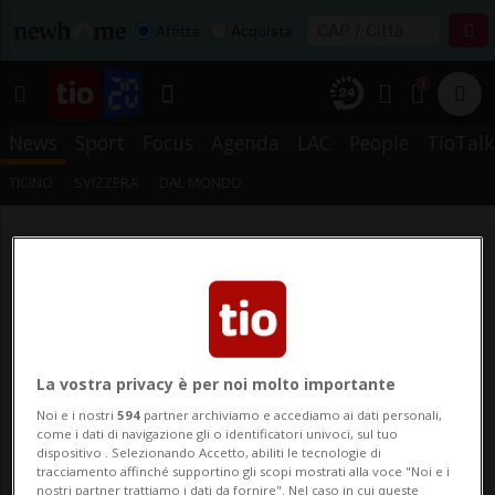
Affitta
Acquista
1
News
Sport
Focus
Agenda
LAC
People
TioTalk
TICINO
SVIZZERA
DAL MONDO
La vostra privacy è per noi molto importante
Noi e i nostri
594
partner archiviamo e accediamo ai dati personali,
come i dati di navigazione gli o identificatori univoci, sul tuo
dispositivo . Selezionando Accetto, abiliti le tecnologie di
tracciamento affinché supportino gli scopi mostrati alla voce "Noi e i
nostri partner trattiamo i dati da fornire". Nel caso in cui queste