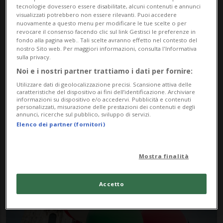
tecnologie dovessero essere disabilitate, alcuni contenuti e annunci
visualizzati potrebbero non essere rilevanti. Puoi accedere
nuovamente a questo menu per modificare le tue scelte o per
revocare il consenso facendo clic sul link Gestisci le preferenze in
fondo alla pagina web.. Tali scelte avranno effetto nel contesto del
nostro Sito web. Per maggiori informazioni, consulta l'Informativa
sulla privacy.
Noi e i nostri partner trattiamo i dati per fornire:
Notizie su 25aprile
Utilizzare dati di geolocalizzazione precisi. Scansione attiva delle
caratteristiche del dispositivo ai fini dell’identificazione. Archiviare
informazioni su dispositivo e/o accedervi. Pubblicità e contenuti
personalizzati, misurazione delle prestazioni dei contenuti e degli
annunci, ricerche sul pubblico, sviluppo di servizi.
Segui le notizie e gli approfondimenti su
Elenco dei partner (fornitori)
25aprile.
Mostra finalità
Accetto