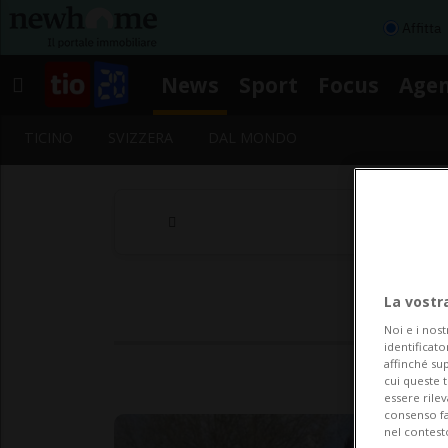
Affitta
News
Sport
Focus
Age
TICINO
SVIZZERA
DAL MONDO
La vostr
Noi e i nost
identificato
affinché sup
cui queste 
essere rile
consenso fac
nel contest