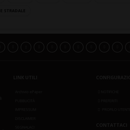
TE STRADALE
LINK UTILI
CONFIGURAZI
Archivio ePaper
NOTIFICHE
i
PUBBLICITÀ
PREFERITI
IMPRESSUM
PROFILO UTENT
DISCLAIMER
CONTATTACI
SEGNALACI