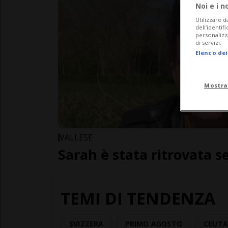
Noi e i n
Utilizzare d
dell’identif
personalizz
di servizi.
Elenco dei
Mostra
VALLESE
Sarah è stata ritrovata s
TEMI DI TENDENZA
SVIZZERA
PRIMO AGOSTO
CEUT