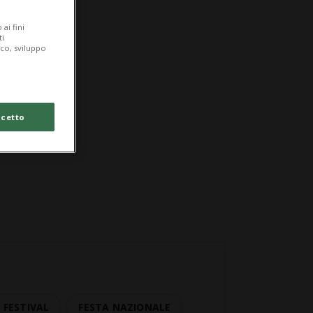
ai fini
ti
ico, sviluppo
cetto
 FESTIVAL
FESTA NAZIONALE