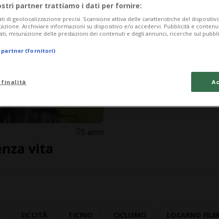
ostri partner trattiamo i dati per fornire:
ati di geolocalizzazione precisi. Scansione attiva delle caratteristiche del dispositivo 
icazione. Archiviare informazioni su dispositivo e/o accedervi. Pubblicità e contenu
ati, misurazione delle prestazioni dei contenuti e degli annunci, ricerche sul pubbl
 partner (fornitori)
 finalità
Ac
5 anni
enza vita
A
SICCITÀ
TICINO
CICLISMO
LOCARNO FILM