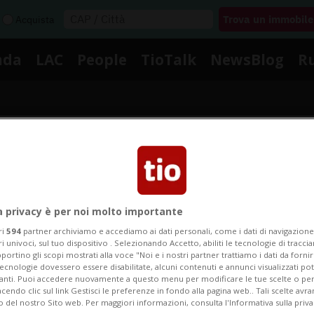
Acquista
nda
LAC
People
TioTalk
NewsBlog
R
Segnalaci
Notizie su 21enne Belga
a privacy è per noi molto importante
ri
594
partner archiviamo e accediamo ai dati personali, come i dati di navigazione 
ri univoci, sul tuo dispositivo . Selezionando Accetto, abiliti le tecnologie di tracc
portino gli scopi mostrati alla voce "Noi e i nostri partner trattiamo i dati da fornir
Segui le notizie e gli approfondimenti su 21enne Belga
tecnologie dovessero essere disabilitate, alcuni contenuti e annunci visualizzati 
vanti. Puoi accedere nuovamente a questo menu per modificare le tue scelte o per
endo clic sul link Gestisci le preferenze in fondo alla pagina web.. Tali scelte avr
o del nostro Sito web. Per maggiori informazioni, consulta l'Informativa sulla priva