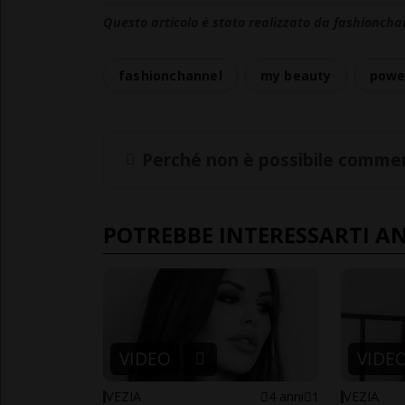
Questo articolo è stato realizzato da fashioncha
fashionchannel
my beauty
powe
Perché non è possibile commen
POTREBBE INTERESSARTI A
VIDEO
VIDE
VEZIA
4 anni
1
VEZIA