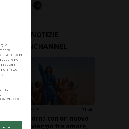
ULTIME NOTIZIE
FASHIONCHANNEL
gli o
iamento
e". Nel caso in
potrebbero non
 revocare il
anno effetto
cy.
ai fini
ti
ico, sviluppo
FASHIONCHANNEL
1 gior
Levante torna con un nuovo
album: il viaggio tra amore,
cetto