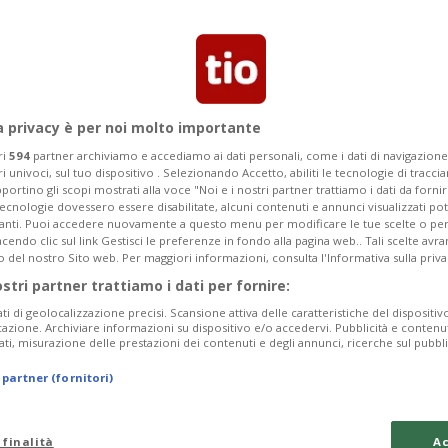
Segnalaci
a privacy è per noi molto importante
 sdraiati, una vera
ri
594
partner archiviamo e accediamo ai dati personali, come i dati di navigazione 
ri univoci, sul tuo dispositivo . Selezionando Accetto, abiliti le tecnologie di tracc
portino gli scopi mostrati alla voce "Noi e i nostri partner trattiamo i dati da fornir
tecnologie dovessero essere disabilitate, alcuni contenuti e annunci visualizzati 
vanti. Puoi accedere nuovamente a questo menu per modificare le tue scelte o per
endo clic sul link Gestisci le preferenze in fondo alla pagina web.. Tali scelte avr
zia, ci presenta questo rivoluzionario
o del nostro Sito web. Per maggiori informazioni, consulta l'Informativa sulla priva
ostri partner trattiamo i dati per fornire:
ce wow…
ati di geolocalizzazione precisi. Scansione attiva delle caratteristiche del dispositivo 
icazione. Archiviare informazioni su dispositivo e/o accedervi. Pubblicità e contenu
ati, misurazione delle prestazioni dei contenuti e degli annunci, ricerche sul pubbl
 partner (fornitori)
 finalità
Ac