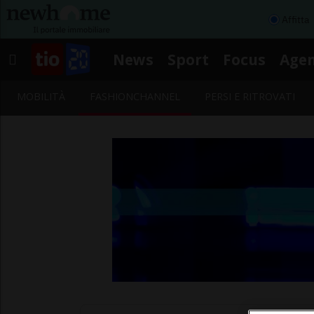
Affitta
News
Sport
Focus
Age
MOBILITÀ
FASHIONCHANNEL
PERSI E RITROVATI