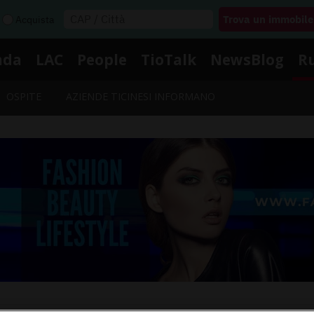
Acquista
nda
LAC
People
TioTalk
NewsBlog
R
OSPITE
AZIENDE TICINESI INFORMANO