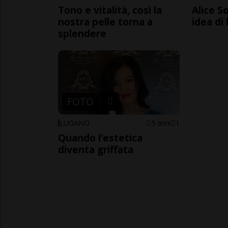
Tono e vitalità, così la
Alice S
nostra pelle torna a
idea di
splendere
FOTO
LUGANO
5 anni
1
Quando l’estetica
diventa griffata