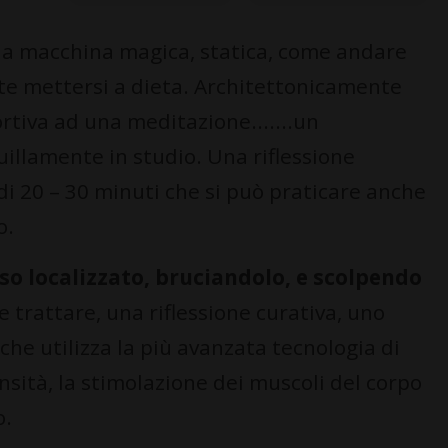
na macchina magica, statica, come andare
e mettersi a dieta. Architettonicamente
rtiva ad una meditazione.......un
uillamente in studio. Una riflessione
di 20 – 30 minuti che si può praticare anche
o.
so localizzato, bruciandolo, e scolpendo
e trattare, una riflessione curativa, uno
he utilizza la più avanzata tecnologia di
sità, la stimolazione dei muscoli del corpo
o.