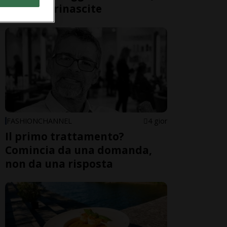
cadute e rinascite
FASHIONCHANNEL
4 gior
Il primo trattamento?
Comincia da una domanda,
non da una risposta