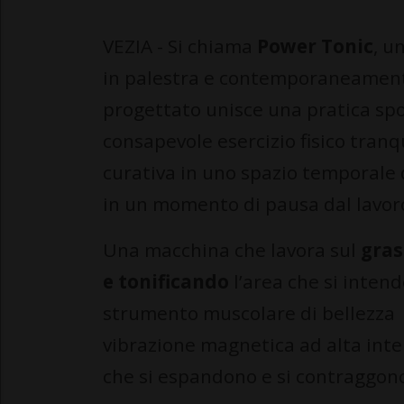
VEZIA - Si chiama
Power Tonic
, u
in palestra e contemporaneament
progettato unisce una pratica spo
consapevole esercizio fisico tranq
curativa in uno spazio temporale 
in un momento di pausa dal lavor
Una macchina che lavora sul
gras
e tonificando
l’area che si intend
strumento muscolare di bellezza c
vibrazione magnetica ad alta inten
che si espandono e si contraggon