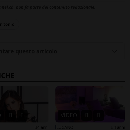
nnel.ch, non fa parte del contenuto redazionale.
r tonic
tare questo articolo
NCHE
O
VIDEO
4 anni
LUGANO
4 anni