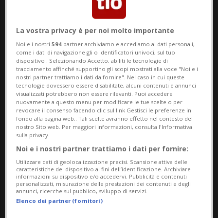
19 mag 2020 - 06:30
Aggiornamento 21 lug 2020 - 12:40
La vostra privacy è per noi molto importante
Noi e i nostri
594
partner archiviamo e accediamo ai dati personali,
come i dati di navigazione gli o identificatori univoci, sul tuo
dispositivo . Selezionando Accetto, abiliti le tecnologie di
tracciamento affinché supportino gli scopi mostrati alla voce "Noi e i
nostri partner trattiamo i dati da fornire". Nel caso in cui queste
tecnologie dovessero essere disabilitate, alcuni contenuti e annunci
visualizzati potrebbero non essere rilevanti. Puoi accedere
nuovamente a questo menu per modificare le tue scelte o per
revocare il consenso facendo clic sul link Gestisci le preferenze in
fondo alla pagina web.. Tali scelte avranno effetto nel contesto del
nostro Sito web. Per maggiori informazioni, consulta l'Informativa
Con un mini sondaggio, abbiamo
sulla privacy.
chiesto a Nursel Rhawi (imprenditrice
Noi e i nostri partner trattiamo i dati per fornire:
del settore moda) se la pelle sarà
Utilizzare dati di geolocalizzazione precisi. Scansione attiva delle
caratteristiche del dispositivo ai fini dell’identificazione. Archiviare
protagonista della bella stagione,
informazioni su dispositivo e/o accedervi. Pubblicità e contenuti
personalizzati, misurazione delle prestazioni dei contenuti e degli
con borse, scarpe e vari accessori. Le
annunci, ricerche sul pubblico, sviluppo di servizi.
Elenco dei partner (fornitori)
risposte non lasciano dubbi.