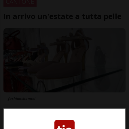
CANTONE
In arrivo un'estate a tutta pelle
fashionchannel