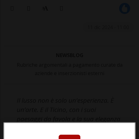
11 dic 2024 - 11:00
NEWSBLOG
Rubriche argomentali a pagamento curate da
aziende e inserzionisti esterni
Il lusso non è solo un’esperienza. È
un’arte. E il Ticino, con i suoi
paesaggi da favola e la sua eleganza
discreta, è il luogo perfetto dove
viverlo. Lasciati guidare in una