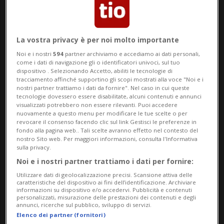
giornata che combina bellezza,
passione e dolcezza, organizzata nei
La vostra privacy è per noi molto importante
minimi dettagli da Caprice Concierge.
Noi e i nostri
594
partner archiviamo e accediamo ai dati personali,
come i dati di navigazione gli o identificatori univoci, sul tuo
dispositivo . Selezionando Accetto, abiliti le tecnologie di
ORE 8:00 – Il risveglio: quando il mondo
tracciamento affinché supportino gli scopi mostrati alla voce "Noi e i
nostri partner trattiamo i dati da fornire". Nel caso in cui queste
ti sorride
tecnologie dovessero essere disabilitate, alcuni contenuti e annunci
visualizzati potrebbero non essere rilevanti. Puoi accedere
nuovamente a questo menu per modificare le tue scelte o per
Ti svegli lentamente in una suite immersa
revocare il consenso facendo clic sul link Gestisci le preferenze in
fondo alla pagina web.. Tali scelte avranno effetto nel contesto del
nel silenzio. Il profumo di lino fresco
nostro Sito web. Per maggiori informazioni, consulta l'Informativa
sulla privacy.
avvolge la stanza, mentre la luce del
Noi e i nostri partner trattiamo i dati per fornire:
mattino accarezza il lago. Ti alzi e
Utilizzare dati di geolocalizzazione precisi. Scansione attiva delle
caratteristiche del dispositivo ai fini dell’identificazione. Archiviare
raggiungi la terrazza: il panorama è puro
informazioni su dispositivo e/o accedervi. Pubblicità e contenuti
personalizzati, misurazione delle prestazioni dei contenuti e degli
annunci, ricerche sul pubblico, sviluppo di servizi.
incanto. Le montagne si riflettono
Elenco dei partner (fornitori)