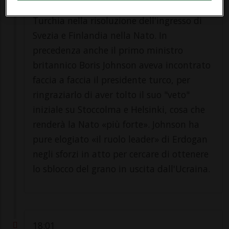
ha ringraziato Erdogan per gli sforzi della
Turchia nella risoluzione dell'ingresso di
Svezia e Finlandia nella Nato. In
precedenza anche il primo ministro
britannico Boris Johnson aveva incontrato
faccia a faccia il presidente turco, per
ringraziarlo di aver tolto il suo "veto"
iniziale su Stoccolma e Helsinki, cosa che
renderà la Nato «più forte». Johnson ha
pure elogiato «il ruolo leader» di Erdogan
negli sforzi in atto per cercare di ottenere
lo sblocco del grano in uscita dall'Ucraina.
18:01