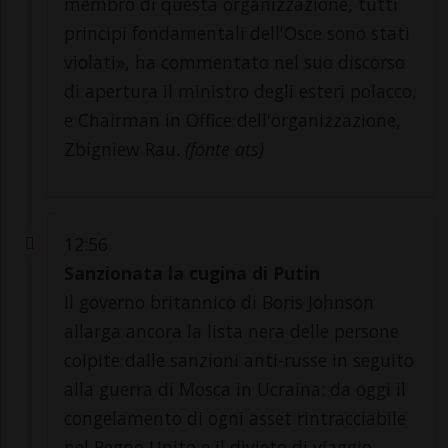
membro di questa organizzazione, tutti
principi fondamentali dell'Osce sono stati
violati», ha commentato nel suo discorso
di apertura il ministro degli esteri polacco,
e Chairman in Office dell'organizzazione,
Zbigniew Rau.
(fonte ats)
12:56
Sanzionata la cugina di Putin
Il governo britannico di Boris Johnson
allarga ancora la lista nera delle persone
colpite dalle sanzioni anti-russe in seguito
alla guerra di Mosca in Ucraina: da oggi il
congelamento di ogni asset rintracciabile
nel Regno Unito e il divieto di viaggio