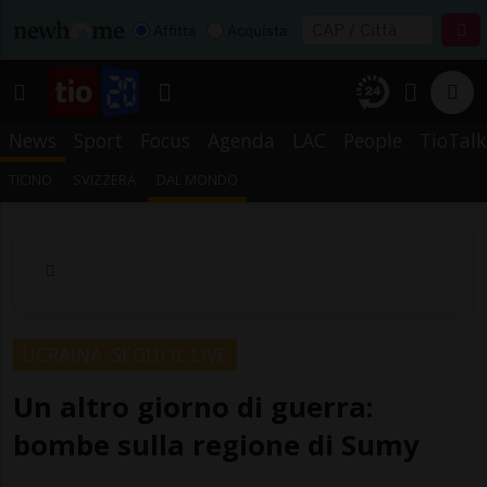
Affitta
Acquista
News
Sport
Focus
Agenda
LAC
People
TioTalk
TICINO
SVIZZERA
DAL MONDO
UCRAINA: SEGUI IL LIVE
Un altro giorno di guerra:
bombe sulla regione di Sumy