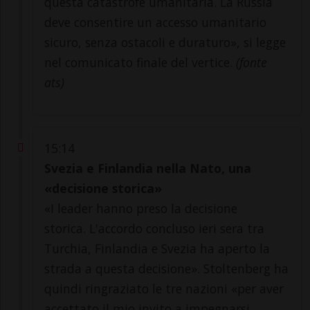
questa catastrofe umanitaria. La Russia
deve consentire un accesso umanitario
sicuro, senza ostacoli e duraturo», si legge
nel comunicato finale del vertice.
(fonte
ats)
15:14
Svezia e Finlandia nella Nato, una
«decisione storica»
«I leader hanno preso la decisione
storica. L'accordo concluso ieri sera tra
Turchia, Finlandia e Svezia ha aperto la
strada a questa decisione». Stoltenberg ha
quindi ringraziato le tre nazioni «per aver
accettato il mio invito a impegnarsi