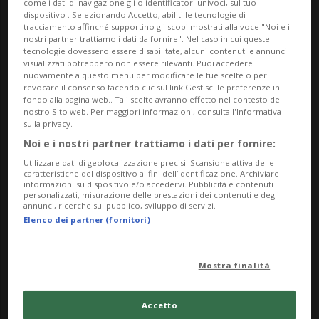
come i dati di navigazione gli o identificatori univoci, sul tuo
momento».
dispositivo . Selezionando Accetto, abiliti le tecnologie di
tracciamento affinché supportino gli scopi mostrati alla voce "Noi e i
nostri partner trattiamo i dati da fornire". Nel caso in cui queste
tecnologie dovessero essere disabilitate, alcuni contenuti e annunci
visualizzati potrebbero non essere rilevanti. Puoi accedere
nuovamente a questo menu per modificare le tue scelte o per
19:51
revocare il consenso facendo clic sul link Gestisci le preferenze in
La promessa di Erdogan sul grano
fondo alla pagina web.. Tali scelte avranno effetto nel contesto del
nostro Sito web. Per maggiori informazioni, consulta l'Informativa
«Ci sono paesi privati del grano e
sulla privacy.
apriremo corridoi per garantire che
Noi e i nostri partner trattiamo i dati per fornire:
ottengano il grano di cui hanno bisogno».
Utilizzare dati di geolocalizzazione precisi. Scansione attiva delle
caratteristiche del dispositivo ai fini dell’identificazione. Archiviare
Lo ha affermato il presidente turco Recep
informazioni su dispositivo e/o accedervi. Pubblicità e contenuti
personalizzati, misurazione delle prestazioni dei contenuti e degli
Tayyip Erdogan a proposito dei problemi
annunci, ricerche sul pubblico, sviluppo di servizi.
Elenco dei partner (fornitori)
per l'esportazione del grano dall'Ucraina
durante un colloquio con l'omologo
americano Joe Biden, trasmesso dalla Tv
Mostra finalità
di Stato turca Trt, a margine del vertice
della Nato di Madrid. Da parte sua Biden
Accetto