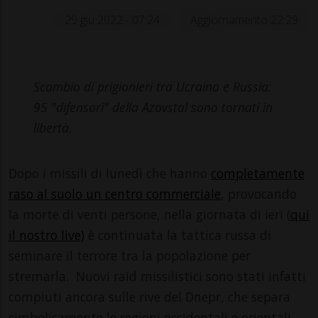
29 giu 2022 - 07:24
Aggiornamento 22:29
Scambio di prigionieri tra Ucraina e Russia:
95 "difensori" della Azovstal sono tornati in
libertà.
Dopo i missili di lunedì che hanno
completamente
raso al suolo un centro commerciale
, provocando
la morte di venti persone, nella giornata di ieri (
qui
il nostro live)
è continuata la tattica russa di
seminare il terrore tra la popolazione per
stremarla. Nuovi raid missilistici sono stati infatti
compiuti ancora sulle rive del Dnepr, che separa
simbolicamente le regioni occidentali e orientali