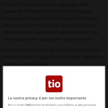
Corea del Sud attraverso il linguaggio della
videoarte. Tra sperimentazione tecnologica e
urgenza narrativa, artisti e artiste di una nuova
generazione affrontano temi legati all’identità,
alla memoria e alla trasformazione sociale di un
Paese sospeso tra tradizione e ipermodernità.
A cura di Francesca Benini e Je Yun Moon, già vice-
direttrice dell’Art Sonje Center di Seoul. Assistenza
curatela Emma Pagani.
Artisti e artiste in mostra
Chan-Kyong Park, Jane Jin Kaisen, Ayoung Kim, 업
체eobchae, Onejoon Che, Sojung Jun, Sungsil Ryu,
Heecheon Kim
La vostra privacy è per noi molto importante
Ma/Me/Ve: 11:00 – 18:00
Noi e i nostri
594
partner archiviamo e accediamo ai dati personali,