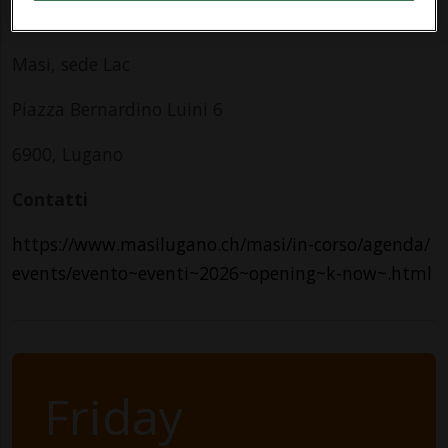
Indirizzo
Masi, sede Lac
Piazza Bernardino Luini 6
6900, Lugano
Contatti
https://www.masilugano.ch/masi/in-corso/agenda/
events/evento~eventi~2026~opening~k-now~.html
Friday