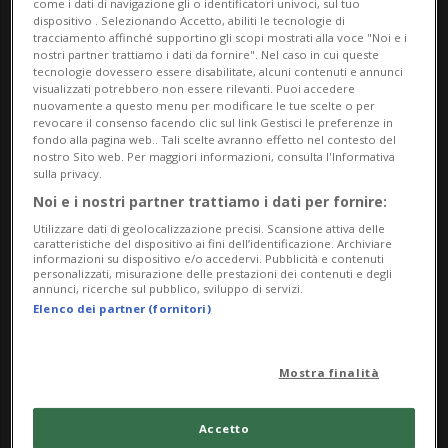
Gi: 11:00 – 20:00
come i dati di navigazione gli o identificatori univoci, sul tuo
dispositivo . Selezionando Accetto, abiliti le tecnologie di
Sa/Do/Festivi: 10:00 – 18:00
tracciamento affinché supportino gli scopi mostrati alla voce "Noi e i
nostri partner trattiamo i dati da fornire". Nel caso in cui queste
Lu: chiuso
tecnologie dovessero essere disabilitate, alcuni contenuti e annunci
visualizzati potrebbero non essere rilevanti. Puoi accedere
Ingresso gratuito, vi aspettiamo!
nuovamente a questo menu per modificare le tue scelte o per
revocare il consenso facendo clic sul link Gestisci le preferenze in
fondo alla pagina web.. Tali scelte avranno effetto nel contesto del
nostro Sito web. Per maggiori informazioni, consulta l'Informativa
sulla privacy.
Nella foto:
Noi e i nostri partner trattiamo i dati per fornire:
Utilizzare dati di geolocalizzazione precisi. Scansione attiva delle
Ayoung Kim, Still image from Delivery Dancer's
caratteristiche del dispositivo ai fini dell’identificazione. Archiviare
informazioni su dispositivo e/o accedervi. Pubblicità e contenuti
Sphere, 2022 © Courtesy of the artist
personalizzati, misurazione delle prestazioni dei contenuti e degli
annunci, ricerche sul pubblico, sviluppo di servizi.
Elenco dei partner (fornitori)
Info Evento
da Sunday 8 March 2026
Mostra finalità
a Sunday 19 July 2026
Ma,Me,Gi,Ve,Sa,Do
Accetto