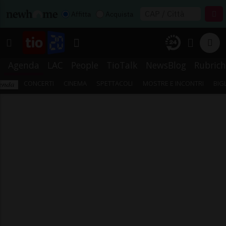
Affitta
Acquista
Agenda
LAC
People
TioTalk
NewsBlog
Rubrich
CONCERTI
CINEMA
SPETTACOLI
MOSTRE E INCONTRI
BIG