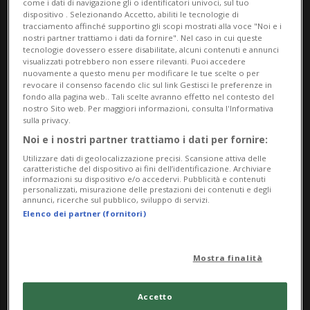
come i dati di navigazione gli o identificatori univoci, sul tuo
Ogni giorno riceve tantissime richieste buffe ed
dispositivo . Selezionando Accetto, abiliti le tecnologie di
esagerate: bambole parlanti, draghi domestici,
tracciamento affinché supportino gli scopi mostrati alla voce "Noi e i
nostri partner trattiamo i dati da fornire". Nel caso in cui queste
intere giornate senza scuola. Lettere comiche,
tecnologie dovessero essere disabilitate, alcuni contenuti e annunci
visualizzati potrebbero non essere rilevanti. Puoi accedere
surreali, a volte poetiche.
nuovamente a questo menu per modificare le tue scelte o per
Ma un giorno tra quelle voci leggere si insinua
revocare il consenso facendo clic sul link Gestisci le preferenze in
fondo alla pagina web.. Tali scelte avranno effetto nel contesto del
qualcosa di diverso.
nostro Sito web. Per maggiori informazioni, consulta l'Informativa
sulla privacy.
Una lettera “sbagliata”.
Noi e i nostri partner trattiamo i dati per fornire:
Poi un’altra.
Utilizzare dati di geolocalizzazione precisi. Scansione attiva delle
Poi un’altra ancora.
caratteristiche del dispositivo ai fini dell’identificazione. Archiviare
informazioni su dispositivo e/o accedervi. Pubblicità e contenuti
Una bambina non chiede giochi.
personalizzati, misurazione delle prestazioni dei contenuti e degli
annunci, ricerche sul pubblico, sviluppo di servizi.
Chiede aiuto come può e sa chiederlo, e conclude le
Elenco dei partner (fornitori)
sue lettere con quella frase che non ha sicurezza.
Le parole sono confuse, strane, ma Giovanna,
Mostra finalità
clown dolce e a volte goffa, comincia a intuire. La
scena cambia.
Accetto
Il gioco resta, ma diventa strumento.