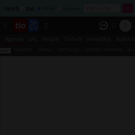
Affitta
Acquista
Agenda
LAC
People
TioTalk
NewsBlog
Rubrich
CONCERTI
CINEMA
SPETTACOLI
MOSTRE E INCONTRI
BIG