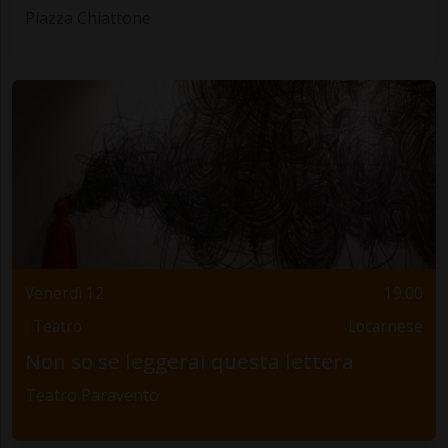
Piazza Chiattone
Venerdì 12
19.00
Teatro
Locarnese
Non so se leggerai questa lettera
Teatro Paravento