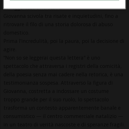
La leggerezza si fa scavo.
Giovanna scivola tra risate e inquietudini, fino a
ritrovare il filo di una storia dolorosa di abuso
domestico.
Prima l’incredulità, poi la paura, poi la decisione di
agire.
“Non so se leggerai questa lettera" è uno
spettacolo che attraversa i registri della comicità,
della poesia senza mai cadere nella retorica, è una
testimonianza sospesa. Attraverso la figura di
Giovanna, costretta a indossare un costume
troppo grande per il suo ruolo, lo spettacolo
trasforma un contesto apparentemente banale e
consumistico — il centro commerciale natalizio —
in un teatro di verità nascoste e di speranze fragili.