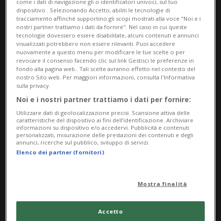
come i dati di navigazione gli o identificatori univoci, sul tuo
dispositivo . Selezionando Accetto, abiliti le tecnologie di
Fino al 14 giugno 2026
tracciamento affinché supportino gli scopi mostrati alla voce "Noi e i
Visite su appuntamento:
nostri partner trattiamo i dati da fornire". Nel caso in cui queste
tecnologie dovessero essere disabilitate, alcuni contenuti e annunci
kevinmerz@mac.com
visualizzati potrebbero non essere rilevanti. Puoi accedere
nuovamente a questo menu per modificare le tue scelte o per
WhatsApp: +41 76 439 18 66
revocare il consenso facendo clic sul link Gestisci le preferenze in
Ingresso libero
fondo alla pagina web.. Tali scelte avranno effetto nel contesto del
nostro Sito web. Per maggiori informazioni, consulta l'Informativa
sulla privacy.
Il programma delle attività di Visarte Ticino
Noi e i nostri partner trattiamo i dati per fornire:
include anche Corrente, un format agile di
Utilizzare dati di geolocalizzazione precisi. Scansione attiva delle
esposizioni e dialoghi pubblici che coinvolge, di
caratteristiche del dispositivo ai fini dell’identificazione. Archiviare
informazioni su dispositivo e/o accedervi. Pubblicità e contenuti
volta in volta, due artiste e artisti attivә in Ticino
personalizzati, misurazione delle prestazioni dei contenuti e degli
annunci, ricerche sul pubblico, sviluppo di servizi.
selezionatә attorno a temi specifici. Gli incontri si
Elenco dei partner (fornitori)
svolgono in nuovi spazi indipendenti.
Il primo appuntamento è dedicato al rapporto tra
Mostra finalità
arte e digitale, affrontato nei suoi aspetti estetici,
etici e culturali attraverso il confronto tra due
Accetto
artistә specializzatә in questo ambito: Jaromil (Denis