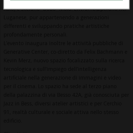
Roio) e Stefano “Dodo” Molo. Entrambә operano nel
Luganese, pur appartenendo a generazioni
differenti e sviluppando pratiche artistiche
profondamente personali.
L’evento inaugura inoltre le attività pubbliche di
Generative Center, co-diretto da Felix Bachmann e
Kevin Merz, nuovo spazio focalizzato sulla ricerca
tecnologica e sull’impiego dell’intelligenza
artificiale nella generazione di immagini e video
per il cinema. Lo spazio ha sede al terzo piano
della palazzina di via Besso 42A, già conosciuta per
Jazz in Bess, diversi atelier artistici e per Cerchio
91, realtà culturale e sociale attiva nello stesso
edificio.