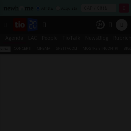
Affitta
Acquista
s
Agenda
LAC
People
TioTalk
NewsBlog
Rubric
CONCERTI
CINEMA
SPETTACOLI
MOSTRE E INCONTRI
BIG