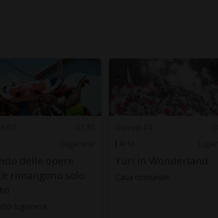
dì 04
07.30
Giovedì 04
0
Luganese
Arte
Luga
do delle opere
Yuri in Wonderland
te rimangono solo
Casa comunale
oto
tto luganese