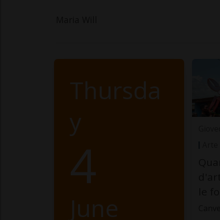
Maria Will
Thursda
y
Giove
4
Arte
Quan
d'ar
le f
June
Canve