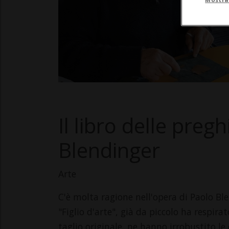
Il libro delle preg
Blendinger
Arte
C'è molta ragione nell'opera di Paolo Bl
"Figlio d'arte", già da piccolo ha respirat
taglio originale, ne hanno irrobustito le