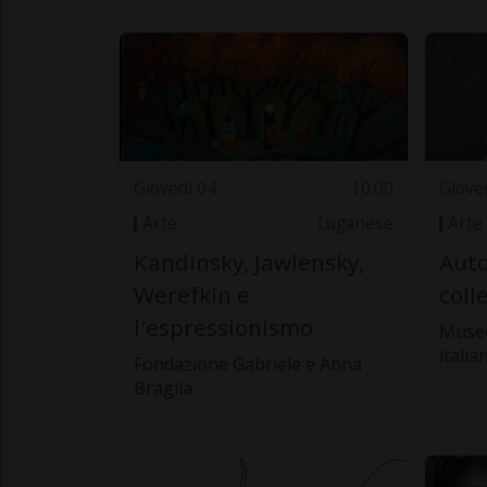
Giovedì 04
10.00
Giove
Arte
Luganese
Arte
Kandinsky, Jawlensky,
Auto
Werefkin e
coll
l'espressionismo
Museo
italia
Fondazione Gabriele e Anna
Braglia