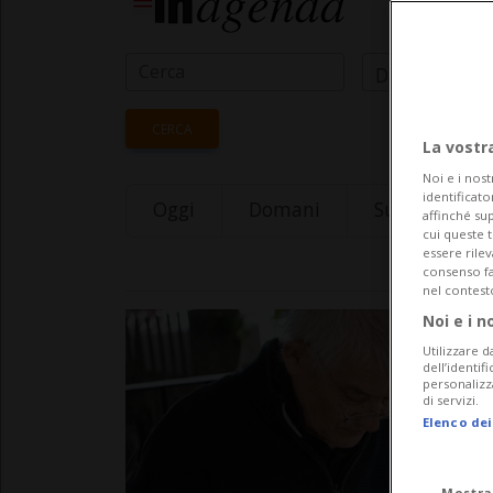
Data Inizio
CERCA
La vostr
Noi e i nost
identificato
Oggi
Domani
Sunday 09
affinché sup
cui queste 
essere rile
consenso fac
nel contest
Noi e i n
Utilizzare d
dell’identif
personalizz
di servizi.
Elenco dei
Mostra