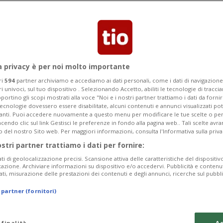
Categoria
Data Fine
a privacy è per noi molto importante
ri
594
partner archiviamo e accediamo ai dati personali, come i dati di navigazione 
ri univoci, sul tuo dispositivo . Selezionando Accetto, abiliti le tecnologie di tracc
Monday 10
Tuesday 11
Wednesday 12
portino gli scopi mostrati alla voce "Noi e i nostri partner trattiamo i dati da fornir
tecnologie dovessero essere disabilitate, alcuni contenuti e annunci visualizzati 
vanti. Puoi accedere nuovamente a questo menu per modificare le tue scelte o per
endo clic sul link Gestisci le preferenze in fondo alla pagina web.. Tali scelte avr
o del nostro Sito web. Per maggiori informazioni, consulta l'Informativa sulla priva
ostri partner trattiamo i dati per fornire:
In
ati di geolocalizzazione precisi. Scansione attiva delle caratteristiche del dispositivo 
icazione. Archiviare informazioni su dispositivo e/o accedervi. Pubblicità e contenu
Pe
ati, misurazione delle prestazioni dei contenuti e degli annunci, ricerche sul pubbl
da
 partner (fornitori)
a 
Me
 finalità
Ac