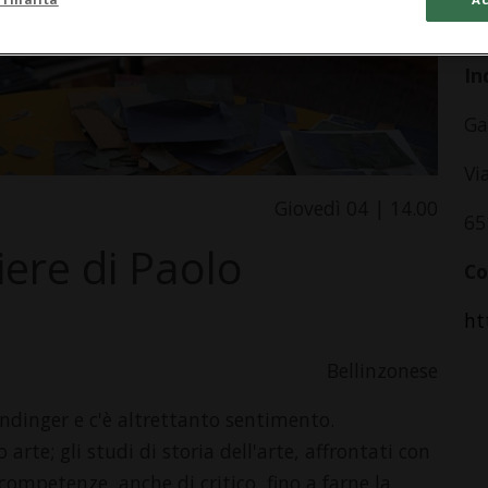
da
In
Ga
Vi
Giovedì 04 | 14.00
65
hiere di Paolo
Co
ht
Bellinzonese
endinger e c'è altrettanto sentimento.
o arte; gli studi di storia dell'arte, affrontati con
 competenze, anche di critico, fino a farne la