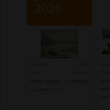
2026
Giovedì 04
10.00
Giove
Arte
Luganese
Muse
Alma Pezzoli - in mostra
Un t
nost
La Galerie-Caslano
Area 