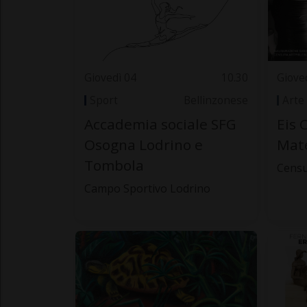
Giovedì 04
10.30
Giove
Sport
Bellinzonese
Arte
Accademia sociale SFG
Eis 
Osogna Lodrino e
Mate
Tombola
Censu
Campo Sportivo Lodrino