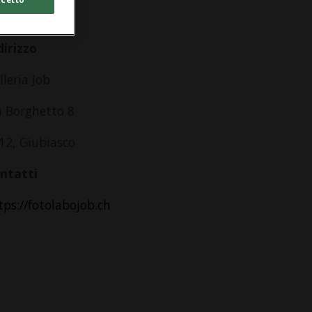
lle 14.00
dirizzo
lleria Job
a Borghetto 8
12, Giubiasco
ntatti
tps://fotolabojob.ch