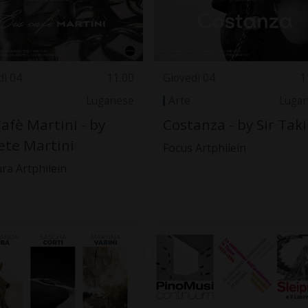
dì 04
11.00
Giovedì 04
1
Luganese
Arte
Luga
Cafè Martini - by
Costanza - by Sir Taki
te Martini
Focus Artphilein
ra Artphilein