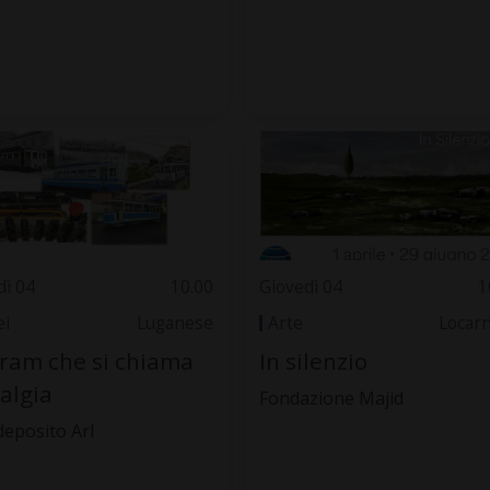
dì 04
10.00
Giovedì 04
1
i
Luganese
Arte
Locar
ram che si chiama
In silenzio
algia
Fondazione Majid
deposito Arl