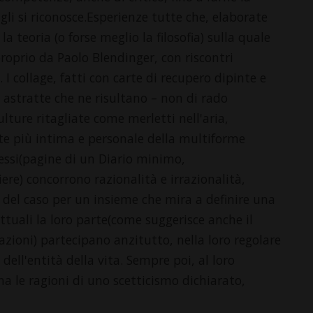
gli si riconosce.Esperienze tutte che, elaborate
 teoria (o forse meglio la filosofia) sulla quale
proprio da Paolo Blendinger, con riscontri
. I collage, fatti con carte di recupero dipinte e
astratte che ne risultano – non di rado
ulture ritagliate come merletti nell'aria,
rte più intima e personale della multiforme
 essi(pagine di un Diario minimo,
iere) concorrono razionalità e irrazionalità,
 del caso per un insieme che mira a definire una
ttuali la loro parte(come suggerisce anche il
azioni) partecipano anzitutto, nella loro regolare
dell'entità della vita. Sempre poi, al loro
na le ragioni di uno scetticismo dichiarato,