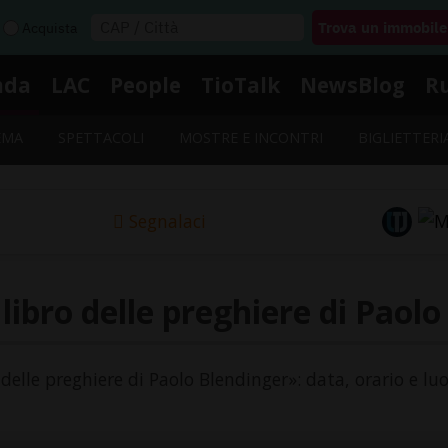
Acquista
nda
LAC
People
TioTalk
NewsBlog
R
EMA
SPETTACOLI
MOSTRE E INCONTRI
BIGLIETTERI
Segnalaci
 libro delle preghiere di Paol
ro delle preghiere di Paolo Blendinger»: data, orario e lu