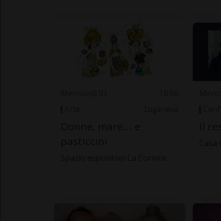
Mercoledì 03
18.00
Merco
Arte
Luganese
Conf
Donne, mare... e
Il r
pasticcini
Casa 
Spazio espositivo La Cornice