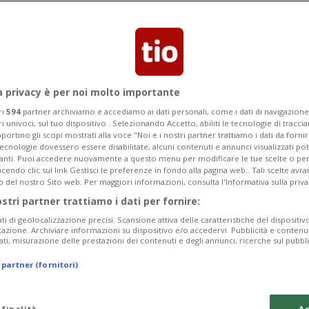
Categoria
Data Fine
a privacy è per noi molto importante
ri
594
partner archiviamo e accediamo ai dati personali, come i dati di navigazione 
ri univoci, sul tuo dispositivo . Selezionando Accetto, abiliti le tecnologie di tracc
Monday 10
Tuesday 11
Wednesday 12
portino gli scopi mostrati alla voce "Noi e i nostri partner trattiamo i dati da fornir
tecnologie dovessero essere disabilitate, alcuni contenuti e annunci visualizzati 
vanti. Puoi accedere nuovamente a questo menu per modificare le tue scelte o per
endo clic sul link Gestisci le preferenze in fondo alla pagina web.. Tali scelte avr
o del nostro Sito web. Per maggiori informazioni, consulta l'Informativa sulla priva
ostri partner trattiamo i dati per fornire:
In
ati di geolocalizzazione precisi. Scansione attiva delle caratteristiche del dispositivo 
icazione. Archiviare informazioni su dispositivo e/o accedervi. Pubblicità e contenu
Pe
ati, misurazione delle prestazioni dei contenuti e degli annunci, ricerche sul pubbl
da
 partner (fornitori)
a 
Ma
 finalità
Ac