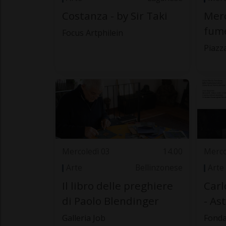
Costanza - by Sir Taki
Merc
fume
Focus Artphilein
Piazza
Mercoledì 03
14.00
Merco
Arte
Bellinzonese
Arte
Il libro delle preghiere
Carl
di Paolo Blendinger
- As
Galleria Job
Fonda