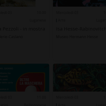
ledì 03
10.00
Mercoledì 03
1
Luganese
Arte
Luga
 Pezzoli - in mostra
Isa Hesse-Rabinovitch
lerie-Caslano
Museo Hermann Hesse
ledì 03
11.00
Mercoledì 03
1
atini
Bellinzonese
Arte
Luga