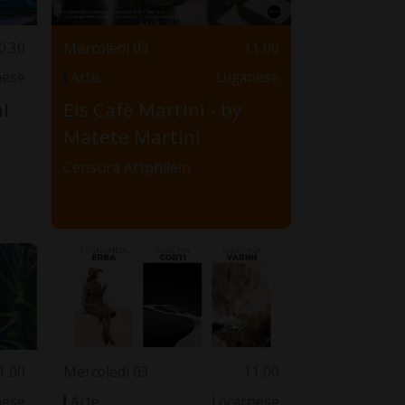
0.30
Mercoledì 03
11.00
nese
Arte
Luganese
!
Eis Cafè Martini - by
Matete Martini
Censura Artphilein
1.00
Mercoledì 03
11.00
nese
Arte
Locarnese