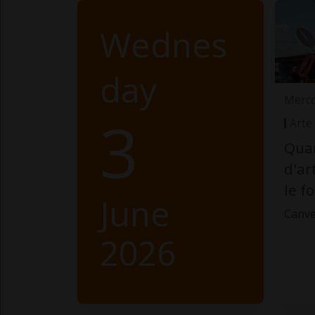
Wednes
day
Merco
3
Arte
Quan
d'ar
le f
June
Canve
2026