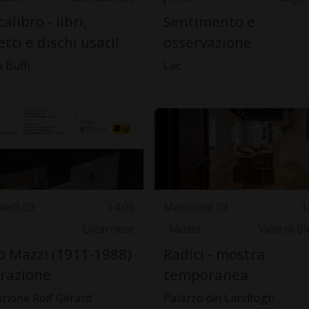
alibro - libri,
Sentimento e
tti e dischi usati!
osservazione
 Buffi
Lac
ledì 03
14.00
Mercoledì 03
1
Locarnese
Musei
Valle di B
o Mazzi (1911-1988)
Radici - mostra
trazione
temporanea
zione Rolf Gérard
Palazzo dei Landfogti