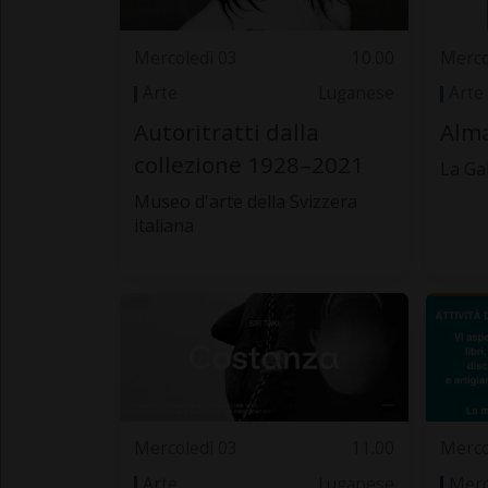
Mercoledì 03
10.00
Merco
Arte
Luganese
Arte
Autoritratti dalla
Alma
collezione 1928–2021
La Ga
Museo d'arte della Svizzera
italiana
Mercoledì 03
11.00
Merco
Arte
Luganese
Merc