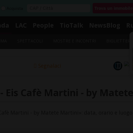
Acquista
nda
LAC
People
TioTalk
NewsBlog
R
EMA
SPETTACOLI
MOSTRE E INCONTRI
BIGLIETTERI
Segnalaci
 Eis Cafè Martini - by Matet
 Cafè Martini - by Matete Martini»: data, orario e luogo