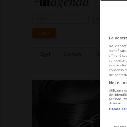
Data Inizio
CERCA
La vostr
Noi e i nost
identificato
Oggi
Domani
Sunday 09
affinché sup
cui queste 
essere rile
consenso fac
nel contest
Noi e i n
Utilizzare d
dell’identif
personalizz
di servizi.
Elenco dei
Mostra