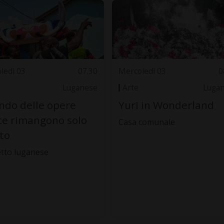
ledì 03
07.30
Mercoledì 03
0
Luganese
Arte
Luga
do delle opere
Yuri in Wonderland
te rimangono solo
Casa comunale
oto
tto luganese