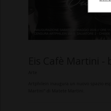
Eis Cafè Martini -
Arte
Artphilein inaugura un nuovo spazio esp
Martini" di Matete Martini.