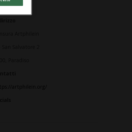
lle 11.00
dirizzo
nsura Artphilein
a San Salvatore 2
00, Paradiso
ntatti
tps://artphilein.org/
cials