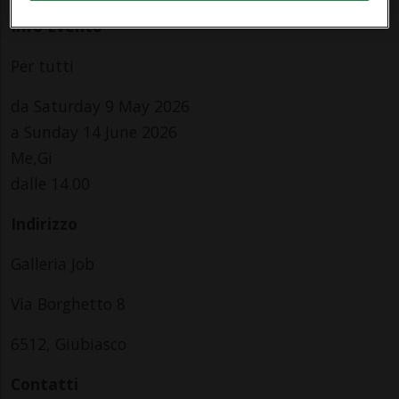
Info Evento
Per tutti
da Saturday 9 May 2026
a Sunday 14 June 2026
Me,Gi
dalle 14.00
Indirizzo
Galleria Job
Via Borghetto 8
6512, Giubiasco
Contatti