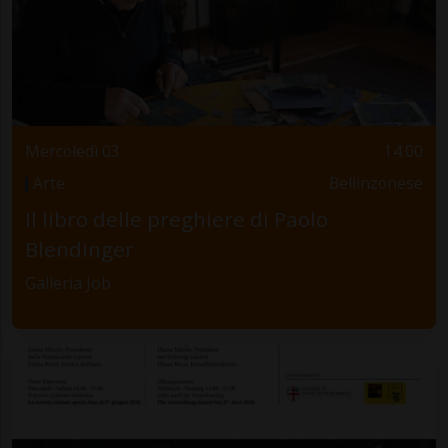
Mercoledì 03
14.00
Arte
Bellinzonese
Il libro delle preghiere di Paolo
Blendinger
Galleria Job