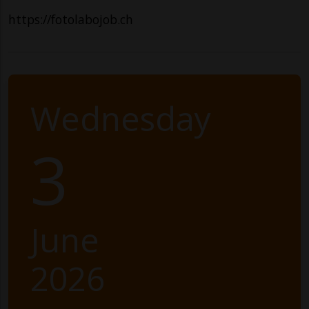
https://fotolabojob.ch
Wednesday
3
June
2026