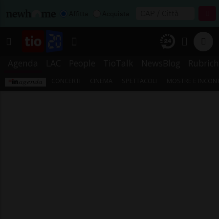
Affitta
Acquista
Agenda
LAC
People
TioTalk
NewsBlog
Rubrich
CONCERTI
CINEMA
SPETTACOLI
MOSTRE E INCONT