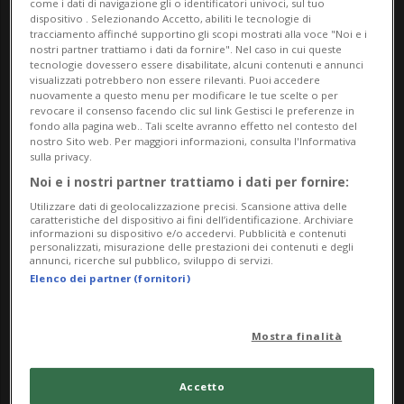
come i dati di navigazione gli o identificatori univoci, sul tuo
dispositivo . Selezionando Accetto, abiliti le tecnologie di
A essi(pagine di un Diario minimo,
tracciamento affinché supportino gli scopi mostrati alla voce "Noi e i
Ore, o, come qui, di un Libro delle preghiere)
nostri partner trattiamo i dati da fornire". Nel caso in cui queste
tecnologie dovessero essere disabilitate, alcuni contenuti e annunci
concorrono razionalità e irrazionalità, logica
visualizzati potrebbero non essere rilevanti. Puoi accedere
nuovamente a questo menu per modificare le tue scelte o per
costruttiva e imponderabile legge del caso per un
revocare il consenso facendo clic sul link Gestisci le preferenze in
insieme che mira a definire una visione del mondo.
fondo alla pagina web.. Tali scelte avranno effetto nel contesto del
nostro Sito web. Per maggiori informazioni, consulta l'Informativa
Seriali e quindi concettuali la loro parte(come
sulla privacy.
suggerisce anche il ricorso in mostra a
Noi e i nostri partner trattiamo i dati per fornire:
presentazioni-installazioni) partecipano anzitutto,
Utilizzare dati di geolocalizzazione precisi. Scansione attiva delle
caratteristiche del dispositivo ai fini dell’identificazione. Archiviare
nella loro regolare scansione, della misura del
informazioni su dispositivo e/o accedervi. Pubblicità e contenuti
personalizzati, misurazione delle prestazioni dei contenuti e degli
tempo, ossia dell'entità della vita. Sempre poi, al
annunci, ricerche sul pubblico, sviluppo di servizi.
Elenco dei partner (fornitori)
loro interno, custodiscono un cuore che incrina le
ragioni di uno scetticismo dichiarato,
penetrandole di stupore.
Mostra finalità
Maria Will
Accetto