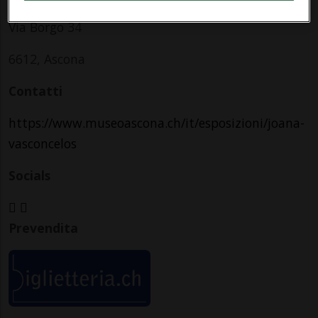
Via Borgo 34
6612, Ascona
Contatti
https://www.museoascona.ch/it/esposizioni/joana-
vasconcelos
Socials
Prevendita