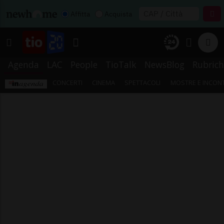
Affitta
Acquista
Agenda
LAC
People
TioTalk
NewsBlog
Rubrich
CONCERTI
CINEMA
SPETTACOLI
MOSTRE E INCONT