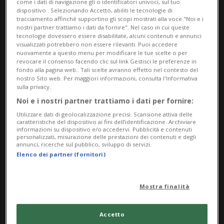
come i dati di navigazione gli o identificatori univoci, sul tuo
artigianato e design, stabilendo un dialogo
dispositivo . Selezionando Accetto, abiliti le tecnologie di
rinnovato tra la sfera privata e lo spazio pubblico;
tracciamento affinché supportino gli scopi mostrati alla voce "Noi e i
nostri partner trattiamo i dati da fornire". Nel caso in cui queste
la tradizione popolare e la cultura alta. Con
tecnologie dovessero essere disabilitate, alcuni contenuti e annunci
visualizzati potrebbero non essere rilevanti. Puoi accedere
leggerezza e ironia, mette in discussione gli
nuovamente a questo menu per modificare le tue scelte o per
revocare il consenso facendo clic sul link Gestisci le preferenze in
stereotipi che circondano la società di massa e la
fondo alla pagina web.. Tali scelte avranno effetto nel contesto del
condizione della donna.
nostro Sito web. Per maggiori informazioni, consulta l'Informativa
sulla privacy.
Info Evento
Noi e i nostri partner trattiamo i dati per fornire:
Utilizzare dati di geolocalizzazione precisi. Scansione attiva delle
Per tutti
caratteristiche del dispositivo ai fini dell’identificazione. Archiviare
informazioni su dispositivo e/o accedervi. Pubblicità e contenuti
personalizzati, misurazione delle prestazioni dei contenuti e degli
da Sunday 15 June 2025
annunci, ricerche sul pubblico, sviluppo di servizi.
Elenco dei partner (fornitori)
a Sunday 23 November 2025
Ma,Me,Gi,Ve,Sa,Do
Mostra finalità
Indirizzo
Accetto
Museo comunale d'Arte Moderna