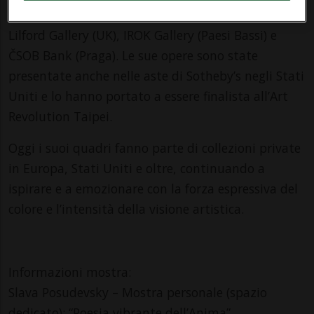
Genesis Gallery (USA), Zeitgeist Gallery (Germania),
Lilford Gallery (UK), IROK Gallery (Paesi Bassi) e
ČSOB Bank (Praga). Le sue opere sono state
presentate anche nelle aste di Sotheby’s negli Stati
Uniti e lo hanno portato a essere finalista all’Art
Revolution Taipei.
Oggi i suoi quadri fanno parte di collezioni private
in Europa, Stati Uniti e oltre, continuando a
ispirare e a emozionare con la forza espressiva del
colore e l’intensità della visione artistica.
Informazioni mostra:
Slava Posudevsky – Mostra personale (spazio
dedicato): “Poesia vibrante dell’Anima”