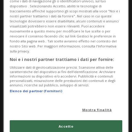
come i dati di navigazione gli o identificatori univoci, sul tuo
sguardo grazie a pennellate energiche, giochi di
dispositivo . Selezionando Accetto, abiliti le tecnologie di
tracciamento affinché supportino gli scopi mostrati alla voce "Noi e i
luce e atmosfere suggestive, trasformando scene
nostri partner trattiamo i dati da fornire". Nel caso in cui queste
comuni in esperienze visive di grande impatto.
tecnologie dovessero essere disabilitate, alcuni contenuti e annunci
visualizzati potrebbero non essere rilevanti. Puoi accedere
nuovamente a questo menu per modificare le tue scelte o per
Biografia
revocare il consenso facendo clic sul link Gestisci le preferenze in
fondo alla pagina web.. Tali scelte avranno effetto nel contesto del
nostro Sito web. Per maggiori informazioni, consulta l'Informativa
Slava Posudevsky nasce nel 1963 in Ucraina. Dopo
sulla privacy.
aver frequentato scuole d’arte e intrapreso studi di
Noi e i nostri partner trattiamo i dati per fornire:
architettura a Žytomyr e Kiev, si trasferisce nel
Utilizzare dati di geolocalizzazione precisi. Scansione attiva delle
caratteristiche del dispositivo ai fini dell’identificazione. Archiviare
1993 nella Repubblica Ceca, dove lavora come
informazioni su dispositivo e/o accedervi. Pubblicità e contenuti
personalizzati, misurazione delle prestazioni dei contenuti e degli
architetto fino al 2003. Parallelamente, coltiva con
annunci, ricerche sul pubblico, sviluppo di servizi.
passione la pittura, che diventa progressivamente
Elenco dei partner (fornitori)
il fulcro della sua vita artistica.
Mostra finalità
Nel 2002 tiene la sua prima mostra personale alla
Neville Gallery di Canterbury (UK). Da allora espone
Accetto
in gallerie e istituzioni internazionali, tra cui