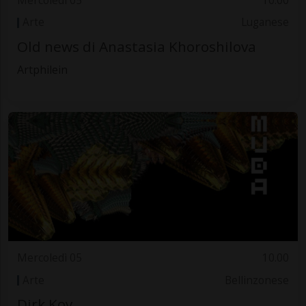
Mercoledì 05
10.00
Arte
Luganese
Old news di Anastasia Khoroshilova
Artphilein
Mercoledì 05
10.00
Arte
Bellinzonese
Dirk Koy