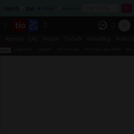
Affitta
Acquista
s
Agenda
LAC
People
TioTalk
NewsBlog
Rubric
CONCERTI
CINEMA
SPETTACOLI
MOSTRE E INCONTRI
BIG