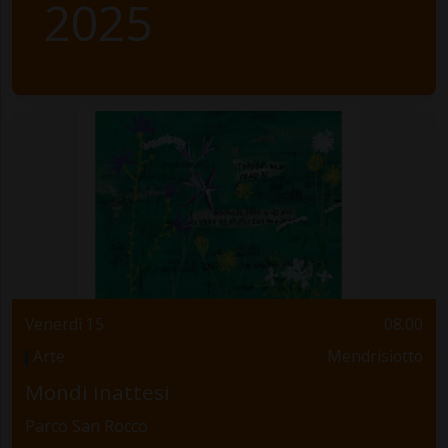
2025
Venerdì 15
08.00
Arte
Mendrisiotto
Mondi inattesi
Parco San Rocco