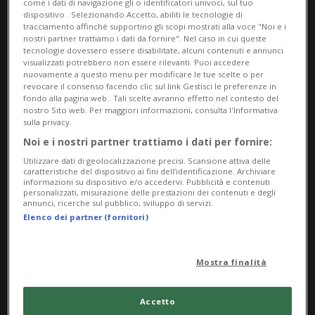
come i dati di navigazione gli o identificatori univoci, sul tuo
Amalia Frigerio ci invita a esplorare mondi
dispositivo . Selezionando Accetto, abiliti le tecnologie di
inattesi, dove l’arte diventa uno spazio libero,
tracciamento affinché supportino gli scopi mostrati alla voce "Noi e i
nostri partner trattiamo i dati da fornire". Nel caso in cui queste
attraversato da segni, storie e intuizioni.
tecnologie dovessero essere disabilitate, alcuni contenuti e annunci
visualizzati potrebbero non essere rilevanti. Puoi accedere
nuovamente a questo menu per modificare le tue scelte o per
Le opere sono visibili tutti i giorni dalle ore 8:00
revocare il consenso facendo clic sul link Gestisci le preferenze in
alle ore 18:00
fondo alla pagina web.. Tali scelte avranno effetto nel contesto del
nostro Sito web. Per maggiori informazioni, consulta l'Informativa
sulla privacy.
Info Evento
Noi e i nostri partner trattiamo i dati per fornire:
Per tutti
Utilizzare dati di geolocalizzazione precisi. Scansione attiva delle
caratteristiche del dispositivo ai fini dell’identificazione. Archiviare
informazioni su dispositivo e/o accedervi. Pubblicità e contenuti
da Friday 11 July 2025
personalizzati, misurazione delle prestazioni dei contenuti e degli
annunci, ricerche sul pubblico, sviluppo di servizi.
a Friday 15 August 2025
Elenco dei partner (fornitori)
tutti i giorni
dalle 08.00
Mostra finalità
Indirizzo
Accetto