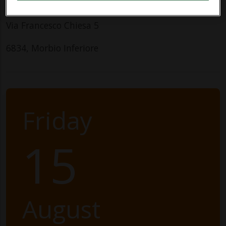
Parco San Rocco
Via Francesco Chiesa 5
6834, Morbio Inferiore
Friday
15
August