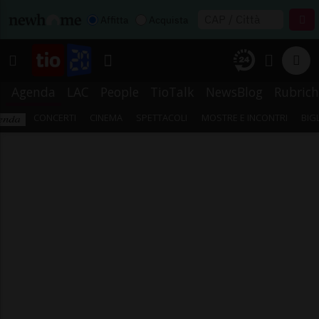
Affitta
Acquista
Agenda
LAC
People
TioTalk
NewsBlog
Rubrich
CONCERTI
CINEMA
SPETTACOLI
MOSTRE E INCONTRI
BIG