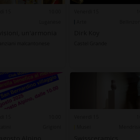
dì 15
10.00
Venerdì 15
1
Luganese
Arte
Bellinzo
visioni, un'armonia
Dirk Koy
anziani malcantonese
Castel Grande
dì 15
10.00
Venerdì 15
1
atini
Grigioni
Musei
Mendrisi
agosto Alpino
Swissceramics