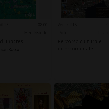
dì 15
08.00
Venerdì 15
0
Mendrisiotto
Arte
Locar
i inattesi
Percorso culturale
intercomunale
 San Rocco