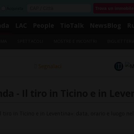
Acquista
nda
LAC
People
TioTalk
NewsBlog
R
EMA
SPETTACOLI
MOSTRE E INCONTRI
BIGLIETTERI
Segnalaci
da - Il tiro in Ticino e in Leve
Il tiro in Ticino e in Leventina»: data, orario e luogo ne