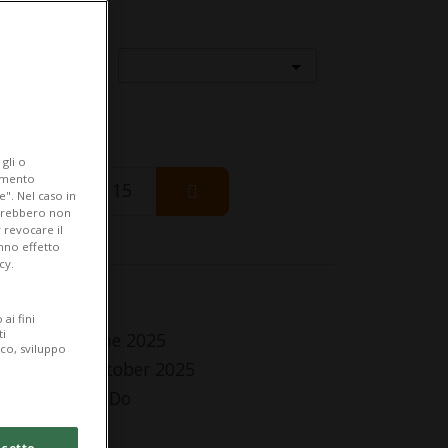
Località
gli o
iamento
Saturday 15
e". Nel caso in
potrebbero non
 revocare il
anno effetto
cy.
fo Evento
ai fini
ti
 Friday 27 June 2025
ico, sviluppo
Sunday 26 October 2025
,Me,Gi,Ve,Sa,Do
lle 18.00
cetto