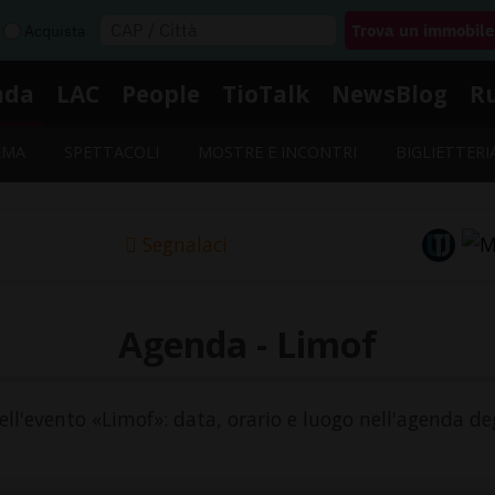
Acquista
nda
LAC
People
TioTalk
NewsBlog
R
EMA
SPETTACOLI
MOSTRE E INCONTRI
BIGLIETTERI
Segnalaci
Agenda - Limof
dell'evento «Limof»: data, orario e luogo nell'agenda deg