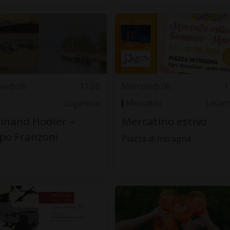
ledì 06
11.00
Mercoledì 06
1
Luganese
Mercatini
Locar
inand Hodler –
Mercatino estivo
ppo Franzoni
Piazza di Intragna