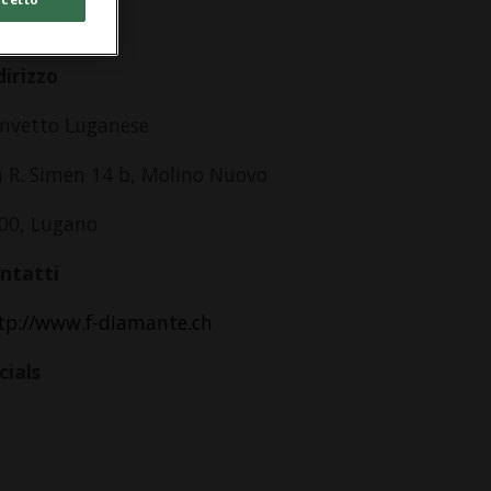
lle 08.30
dirizzo
nvetto Luganese
a R. Simen 14 b, Molino Nuovo
00, Lugano
ntatti
tp://www.f-diamante.ch
cials