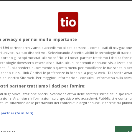
Categoria
Data Fine
a privacy è per noi molto importante
ri
594
partner archiviamo e accediamo ai dati personali, come i dati di navigazione 
ri univoci, sul tuo dispositivo . Selezionando Accetto, abiliti le tecnologie di tracc
Monday 10
Tuesday 11
Wednesday 12
portino gli scopi mostrati alla voce "Noi e i nostri partner trattiamo i dati da fornir
tecnologie dovessero essere disabilitate, alcuni contenuti e annunci visualizzati 
vanti. Puoi accedere nuovamente a questo menu per modificare le tue scelte o per
endo clic sul link Gestisci le preferenze in fondo alla pagina web.. Tali scelte avr
o del nostro Sito web. Per maggiori informazioni, consulta l'Informativa sulla priva
ostri partner trattiamo i dati per fornire:
In
ati di geolocalizzazione precisi. Scansione attiva delle caratteristiche del dispositivo 
icazione. Archiviare informazioni su dispositivo e/o accedervi. Pubblicità e contenu
Pe
ati, misurazione delle prestazioni dei contenuti e degli annunci, ricerche sul pubbl
da
 partner (fornitori)
a 
Ma
 finalità
Ac