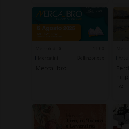
Mercoledì 06
11.00
Merco
Mercatini
Bellinzonese
Arte
Mercalibro
Ferd
Fili
LAC