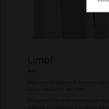
Limof
Arte
Espsizione fotografica di Armando Carlo
sabato 24.05.2025 ore 17.00
Il linguista Clive Scott sosteneva che lo
vediamo. Guardando il quotidiano oltre