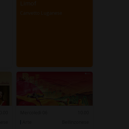
Limof
Canvetto Luganese
0.00
Mercoledì 06
10.00
nese
Arte
Bellinzonese