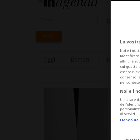
Data Inizio
CERCA
La vostr
Noi e i nost
identificato
Oggi
Domani
Sunday 09
affinché sup
cui queste 
essere rile
consenso fac
nel contest
Noi e i n
Utilizzare d
dell’identif
personalizz
di servizi.
Elenco dei
Mostra