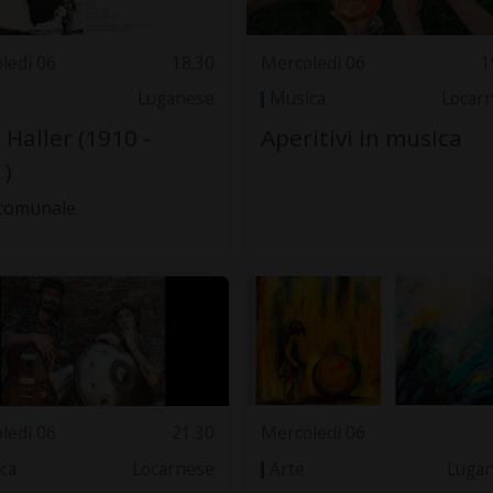
ledì 06
18.30
Mercoledì 06
1
Luganese
Musica
Locar
 Haller (1910 -
Aperitivi in musica
)
comunale
ledì 06
21.30
Mercoledì 06
ca
Locarnese
Arte
Luga