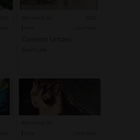
9.30
Mercoledì 06
20.00
nese
Arte
Locarnese
Contesti Urbani
Sport Café
Mercoledì 06
nese
Arte
Locarnese