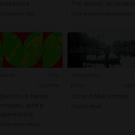
sceramics
Tre visioni, un'armon
 Vincenzo Vela
Casa anziani malcantonese
ledì 06
10.30
Mercoledì 06
1
Luganese
Arte
Luga
giardini di Hesse:
Oltre il Malcantone
compost, arte e
Palazzo Reali
apevolezza
o Hermann Hesse