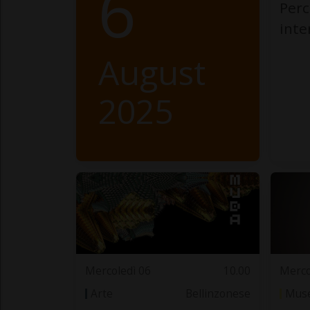
6
Perc
int
August
2025
Mercoledì 06
10.00
Merco
Arte
Bellinzonese
Muse