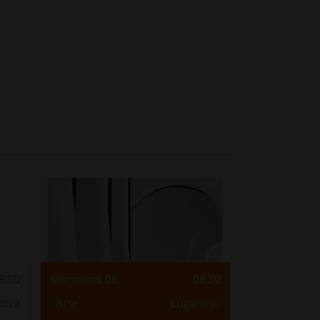
8.00
Mercoledì 06
08.30
otto
Arte
Luganese