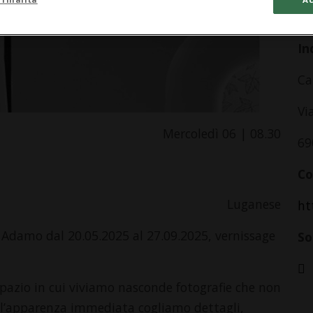
da
In
Ca
Vi
Mercoledì 06 | 08.30
69
Co
Luganese
ht
 Adamo dal 20.05.2025 al 27.09.2025, vernissage
So
 spazio in cui viviamo nasconde fotografie che non
 l’apparenza immediata cogliamo dettagli,