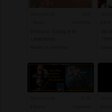
Mercoledì 06
18.00
Merco
Musei
Leventina
Arte
Il tiro in Ticino e in
Vera
Leventina
1991
Museo di Leventina
Casa 
Mercoledì 06
21.00
Merco
Musica
Luganese
Musi