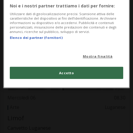
Mondi inattesi
Noi e i nostri partner trattiamo i dati per fornire:
Utilizzare dati di geolocalizzazione precisi. Scansione attiva delle
Parco San Rocco
caratteristiche del dispositivo ai fini dell’identificazione. Archiviare
informazioni su dispositivo e/o accedervi. Pubblicità e contenuti
personalizzati, misurazione delle prestazioni dei contenuti e degli
annunci, ricerche sul pubblico, sviluppo di servizi.
Elenco dei partner (fornitori)
Mostra finalità
Accetto
Mercoledì 06
08.30
Arte
Luganese
Limof
Canvetto Luganese