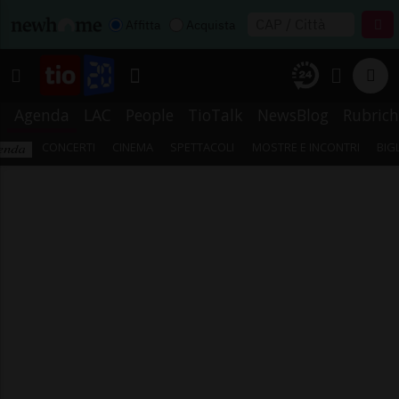
Affitta
Acquista
Agenda
LAC
People
TioTalk
NewsBlog
Rubrich
CONCERTI
CINEMA
SPETTACOLI
MOSTRE E INCONTRI
BIG