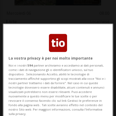
Mercoledì 06
08.00
Arte
Locarnese
Percorso culturale intercomunale
La vostra privacy è per noi molto importante
Noi e i nostri
594
partner archiviamo e accediamo ai dati personali,
come i dati di navigazione gli o identificatori univoci, sul tuo
dispositivo . Selezionando Accetto, abiliti le tecnologie di
tracciamento affinché supportino gli scopi mostrati alla voce "Noi e i
nostri partner trattiamo i dati da fornire". Nel caso in cui queste
tecnologie dovessero essere disabilitate, alcuni contenuti e annunci
visualizzati potrebbero non essere rilevanti. Puoi accedere
nuovamente a questo menu per modificare le tue scelte o per
revocare il consenso facendo clic sul link Gestisci le preferenze in
Mercoledì 06
08.00
fondo alla pagina web.. Tali scelte avranno effetto nel contesto del
nostro Sito web. Per maggiori informazioni, consulta l'Informativa
Arte
Mendrisiotto
sulla privacy.