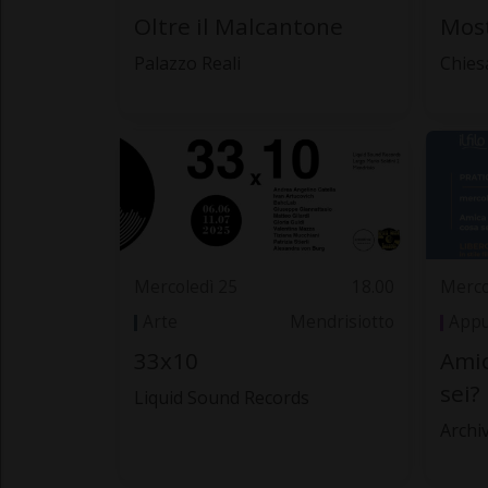
Oltre il Malcantone
Most
Palazzo Reali
Chies
Mercoledì 25
18.00
Merco
Arte
Mendrisiotto
Appu
33x10
Amic
sei?
Liquid Sound Records
Archi