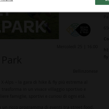
In
Pa
65
Co
Mercoledì 25 | 16.00
ht
l Park
fl
Bellinzonese
 X-Alps – la gara di hike & fly più estrema al
 trasforma in un vivace villaggio sportivo e
iere famiglie, sportivi e curiosi di ogni età.
rà un ricco programma di eventi tra street food,