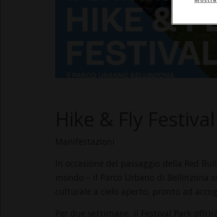
Hike & Fly Festiva
Manifestazioni
In occasione del passaggio della Red Bull
mondo – il Parco Urbano di Bellinzona si
culturale a cielo aperto, pronto ad accogl
Per due settimane, il Festival Park offri