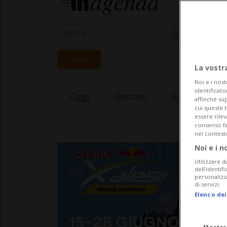
Data Inizio
CERCA
La vostr
Noi e i nost
identificato
Oggi
Domani
Sunday 09
affinché sup
cui queste 
essere rile
consenso fac
nel contest
Noi e i n
Utilizzare d
dell’identif
personalizz
di servizi.
Elenco dei
Mostra