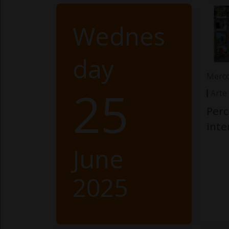
Wednes
day
Merco
25
Arte
Perc
int
June
2025