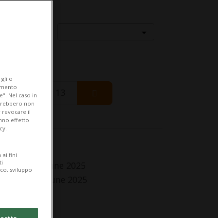
Località
gli o
iamento
Thursday 13
e". Nel caso in
potrebbero non
 revocare il
anno effetto
cy.
fo Evento
ai fini
ti
 Sunday 15 June 2025
ico, sviluppo
Saturday 28 June 2025
tti i giorni
lle 16.00
cetto