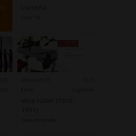
rk
Lucrezia
Club '74
8.30
Mercoledì 25
18.30
otto
Arte
Luganese
Vera Haller (1910 -
1991)
Casa comunale