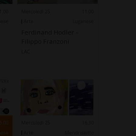
1.00
Mercoledì 25
11.00
nese
Arte
Luganese
Ferdinand Hodler –
Filippo Franzoni
LAC
6.00
Mercoledì 25
16.30
nese
Arte
Mendrisiotto