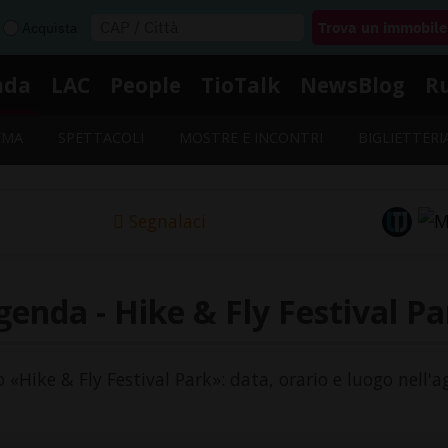
Acquista
nda
LAC
People
TioTalk
NewsBlog
R
EMA
SPETTACOLI
MOSTRE E INCONTRI
BIGLIETTERI
Segnalaci
genda - Hike & Fly Festival Pa
o «Hike & Fly Festival Park»: data, orario e luogo nell'