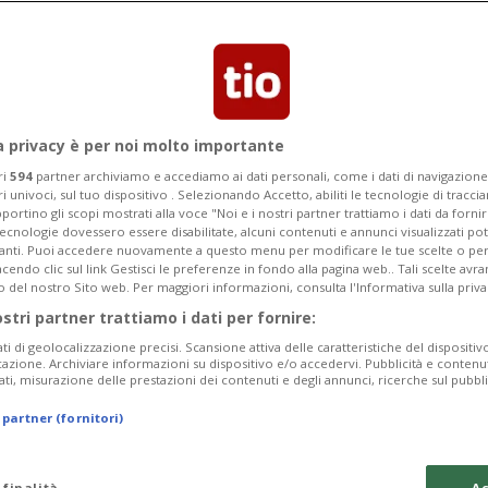
Categoria
Data Fine
a privacy è per noi molto importante
ri
594
partner archiviamo e accediamo ai dati personali, come i dati di navigazione 
ri univoci, sul tuo dispositivo . Selezionando Accetto, abiliti le tecnologie di tracc
Monday 10
Tuesday 11
Wednesday 12
portino gli scopi mostrati alla voce "Noi e i nostri partner trattiamo i dati da fornir
tecnologie dovessero essere disabilitate, alcuni contenuti e annunci visualizzati 
vanti. Puoi accedere nuovamente a questo menu per modificare le tue scelte o per
endo clic sul link Gestisci le preferenze in fondo alla pagina web.. Tali scelte avr
o del nostro Sito web. Per maggiori informazioni, consulta l'Informativa sulla priva
ostri partner trattiamo i dati per fornire:
In
ati di geolocalizzazione precisi. Scansione attiva delle caratteristiche del dispositivo 
icazione. Archiviare informazioni su dispositivo e/o accedervi. Pubblicità e contenu
da
ati, misurazione delle prestazioni dei contenuti e degli annunci, ricerche sul pubbl
a 
 partner (fornitori)
tu
da
 finalità
Ac