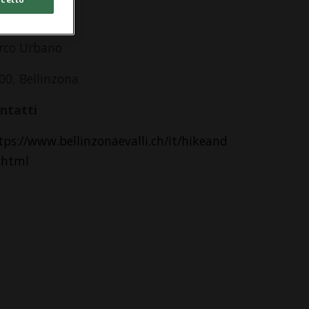
dirizzo
rco Urbano
00, Bellinzona
ntatti
tps://www.bellinzonaevalli.ch/it/hikeand
y.html