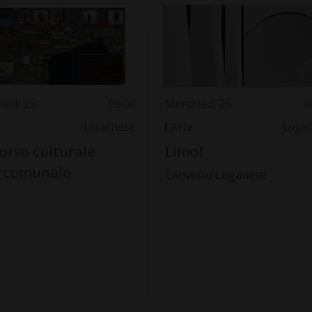
ledì 25
08.00
Mercoledì 25
0
Locarnese
Arte
Luga
orso culturale
Limof
ercomunale
Canvetto Luganese