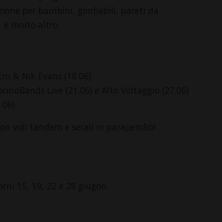
azione per bambini, gonfiabili, pareti da
, e molto altro.
tro & Nik Evans (18.06)
TicinoBands Live (21.06) e Alto Voltaggio (27.06)
.06)
 con voli tandem e serali in parapendio!
orni 15, 19, 22 e 28 giugno.