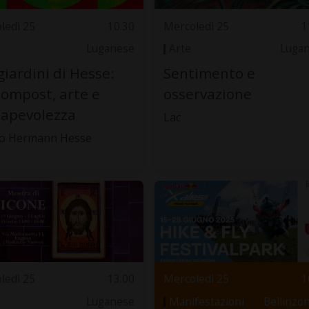
ledì 25
10.30
Mercoledì 25
1
Luganese
Arte
Luga
giardini di Hesse:
Sentimento e
compost, arte e
osservazione
apevolezza
Lac
o Hermann Hesse
ledì 25
13.00
Mercoledì 25
1
Luganese
Manifestazioni
Bellinzo