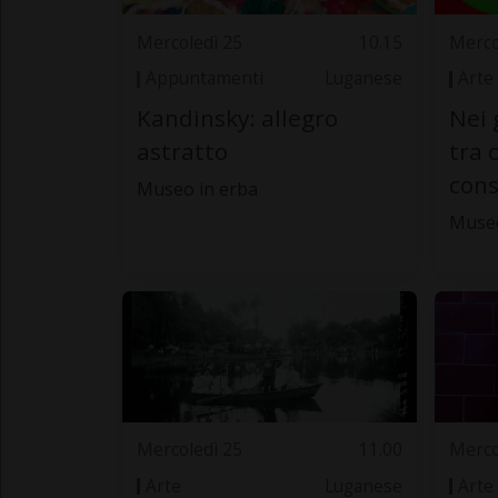
Mercoledì 25
10.15
Merco
Appuntamenti
Luganese
Arte
Kandinsky: allegro
Nei 
astratto
tra 
cons
Museo in erba
Muse
Mercoledì 25
11.00
Merco
Arte
Luganese
Arte