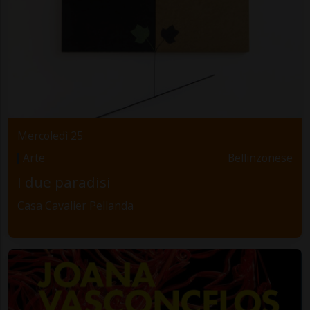
Mercoledì 25
Arte
Bellinzonese
I due paradisi
Casa Cavalier Pellanda