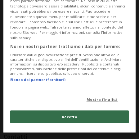
nostri partner trattiamo i dati da fornire". Nel caso in cui queste
presso le edizioni Sottoscala.
tecnologie dovessero essere disabilitate, alcuni contenuti e annunci
visualizzati potrebbero non essere rilevanti. Puoi accedere
nuovamente a questo menu per modificare le tue scelte o per
Info Evento
revocare il consenso facendo clic sul link Gestisci le preferenze in
fondo alla pagina web.. Tali scelte avranno effetto nel contesto del
nostro Sito web. Per maggiori informazioni, consulta l'Informativa
Per tutti
sulla privacy.
Noi e i nostri partner trattiamo i dati per fornire:
da Sunday 18 May 2025
Utilizzare dati di geolocalizzazione precisi. Scansione attiva delle
a Sunday 9 November 2025
caratteristiche del dispositivo ai fini dell’identificazione. Archiviare
informazioni su dispositivo e/o accedervi. Pubblicità e contenuti
Me,Gi,Ve,Sa,Do
personalizzati, misurazione delle prestazioni dei contenuti e degli
annunci, ricerche sul pubblico, sviluppo di servizi.
Indirizzo
Elenco dei partner (fornitori)
Casa Cavalier Pellanda
Mostra finalità
Piazzetta Cavalier Pellanda 7
Accetto
6710, Biasca
Contatti