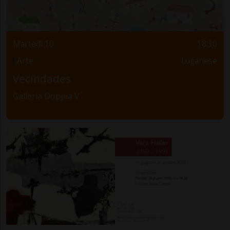
Martedì 10
18.30
Arte
Luganese
Vecindades
Galleria Doppia V