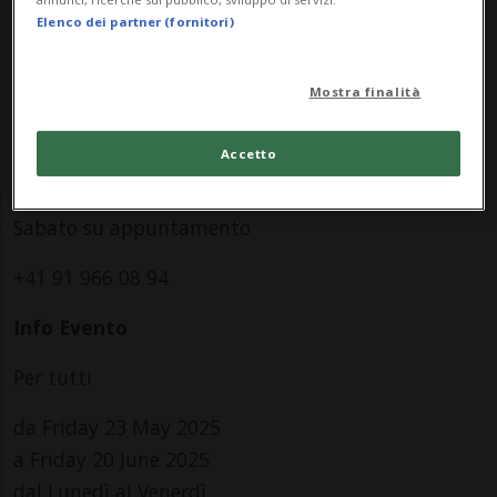
Elenco dei partner (fornitori)
memoria.
La mostra rimarrà aperta fino al 20 giugno 2025
Mostra finalità
Orari d’apertura:
Accetto
Da lu-ve 9:00/12:00 e 14:00/18:00
Sabato su appuntamento
+41 91 966 08 94
Info Evento
Per tutti
da Friday 23 May 2025
a Friday 20 June 2025
dal Lunedì al Venerdì