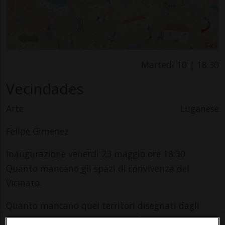
Martedì 10 | 18.30
Vecindades
Arte
Luganese
Felipe Gimenez
Inaugurazione venerdì 23 maggio ore 18:30
Quanto mancano gli spazi di convivenza del
Vicinato.
Quanto mancano quei territori disegnati dagli
affetti, vissuti con intensità, coltivati attraverso