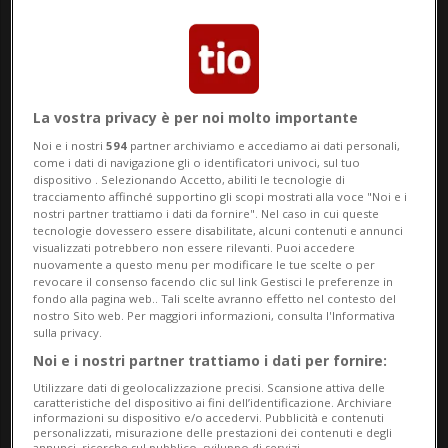
l’incontro.
Il Vicinato è un territorio che si costruisce sulla
terra, nei legami e nelle illusioni condivise. Qui, i
La vostra privacy è per noi molto importante
confini sono fili sottili di comprensione reciproca: si
Noi e i nostri
594
partner archiviamo e accediamo ai dati personali,
entra e si esce senza passaporti. In queste
come i dati di navigazione gli o identificatori univoci, sul tuo
geografie dell’anima, la provenienza può dipendere
dispositivo . Selezionando Accetto, abiliti le tecnologie di
tracciamento affinché supportino gli scopi mostrati alla voce "Noi e i
dal tempo, dall’umore del giorno o da un semplice
nostri partner trattiamo i dati da fornire". Nel caso in cui queste
tecnologie dovessero essere disabilitate, alcuni contenuti e annunci
sguardo incrociato.
visualizzati potrebbero non essere rilevanti. Puoi accedere
nuovamente a questo menu per modificare le tue scelte o per
La grandezza di un Vicinato non sta nella sua
revocare il consenso facendo clic sul link Gestisci le preferenze in
fondo alla pagina web.. Tali scelte avranno effetto nel contesto del
estensione, ma nella felicità che nasce dall’incontro
nostro Sito web. Per maggiori informazioni, consulta l'Informativa
sulla privacy.
tra i suoi abitanti
Noi e i nostri partner trattiamo i dati per fornire:
Utilizzare dati di geolocalizzazione precisi. Scansione attiva delle
caratteristiche del dispositivo ai fini dell’identificazione. Archiviare
Un’occasione per vivere, insieme a Felipe Gimenez,
informazioni su dispositivo e/o accedervi. Pubblicità e contenuti
personalizzati, misurazione delle prestazioni dei contenuti e degli
i confini sottili tra emozione, immagine e
annunci, ricerche sul pubblico, sviluppo di servizi.