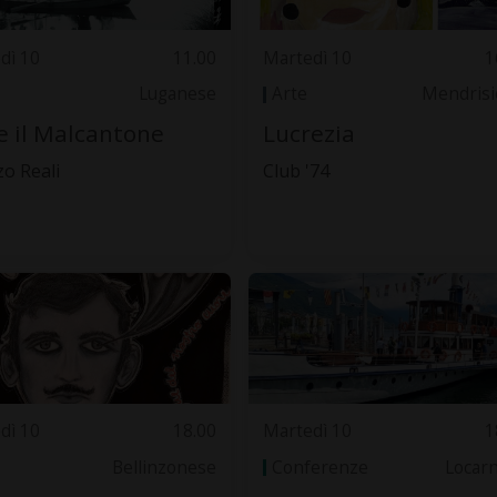
dì 10
11.00
Martedì 10
1
Luganese
Arte
Mendrisi
e il Malcantone
Lucrezia
zo Reali
Club '74
dì 10
18.00
Martedì 10
1
Bellinzonese
Conferenze
Locar