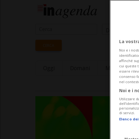
Data Inizio
La vostr
CERCA
Noi e i nost
identificato
affinché sup
cui queste 
Oggi
Domani
Monday 10
essere rile
consenso fac
nel contest
Noi e i n
Utilizzare d
dell’identif
personalizz
di servizi.
Elenco dei
Mostra