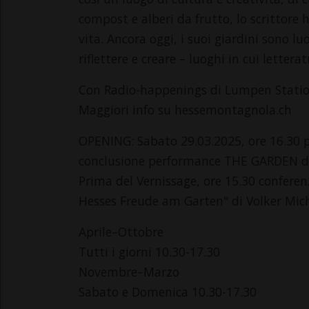
compost e alberi da frutto, lo scrittore
vita. Ancora oggi, i suoi giardini sono lu
riflettere e creare – luoghi in cui letterat
Con Radio-happenings di Lumpen Station
Maggiori info su hessemontagnola.ch
OPENING: Sabato 29.03.2025, ore 16.30 p
conclusione performance THE GARDEN di
Prima del Vernissage, ore 15.30 confer
Hesses Freude am Garten" di Volker Mich
Aprile–Ottobre
Tutti i giorni 10.30-17.30
Novembre–Marzo
Sabato e Domenica 10.30-17.30