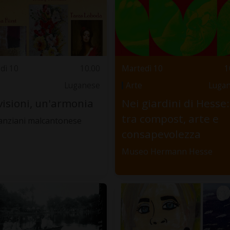
dì 10
10.00
Martedì 10
1
Luganese
Arte
Luga
visioni, un'armonia
Nei giardini di Hesse:
tra compost, arte e
anziani malcantonese
consapevolezza
Museo Hermann Hesse