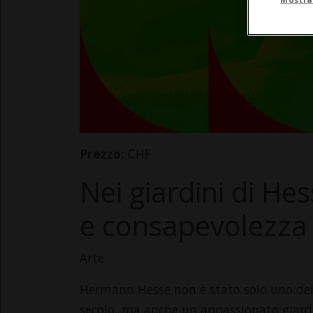
Prezzo:
CHF
Nei giardini di He
e consapevolezza
Arte
Hermann Hesse non è stato solo uno dei 
secolo, ma anche un appassionato giardini