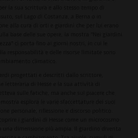
er la sua scrittura e allo stesso tempo di
ssuto, sul Lago di Costanza, a Berna o in
one alla cura di orti e giardini che per lui erano
ulla base delle sue opere, la mostra "Nei giardini
za" ci porta fino ai giorni nostri, in cui le
lla responsabilità e delle risorse limitate sono
cambiamento climatico.
rdi progettati e descritti dallo scrittore,
 letteraria di Hesse e la sua attività di
letteva sulle fatiche, ma anche sul piacere che
a mostra esplora le varie sfaccettature dei suoi
ne personale, riflessione e discorso politico.
 scoprire i giardini di Hesse come un microcosmo
no una dimensione più ampia. Il giardino diventa
 crescita e cambiamento. Tra aiuole, cumuli di