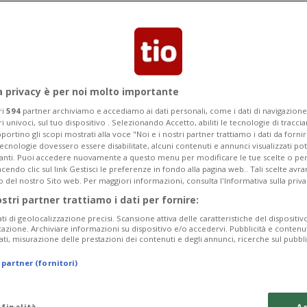
Categoria
Data Fine
a privacy è per noi molto importante
ri
594
partner archiviamo e accediamo ai dati personali, come i dati di navigazione 
ri univoci, sul tuo dispositivo . Selezionando Accetto, abiliti le tecnologie di tracc
portino gli scopi mostrati alla voce "Noi e i nostri partner trattiamo i dati da fornir
tecnologie dovessero essere disabilitate, alcuni contenuti e annunci visualizzati 
Tuesday 11
Wednesday 12
Thursday 13
vanti. Puoi accedere nuovamente a questo menu per modificare le tue scelte o per
endo clic sul link Gestisci le preferenze in fondo alla pagina web.. Tali scelte avr
o del nostro Sito web. Per maggiori informazioni, consulta l'Informativa sulla priva
ostri partner trattiamo i dati per fornire:
ati di geolocalizzazione precisi. Scansione attiva delle caratteristiche del dispositivo 
In
icazione. Archiviare informazioni su dispositivo e/o accedervi. Pubblicità e contenu
ati, misurazione delle prestazioni dei contenuti e degli annunci, ricerche sul pubbl
da
 partner (fornitori)
a 
tu
 finalità
Ac