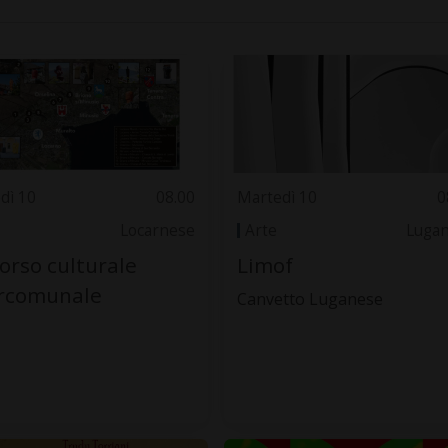
dì 10
08.00
Martedì 10
0
Locarnese
Arte
Luga
orso culturale
Limof
ercomunale
Canvetto Luganese