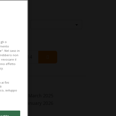
Località
gli o
iamento
e". Nel caso in
potrebbero non
Friday 14
 revocare il
anno effetto
cy.
ai fini
fo Evento
ti
ico, sviluppo
 Saturday 29 March 2025
Saturday 31 January 2026
tti i giorni
cetto