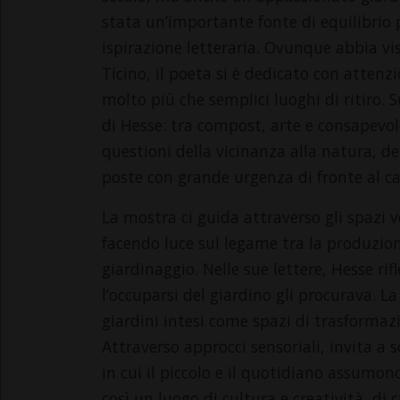
stata un’importante fonte di equilibrio p
ispirazione letteraria. Ovunque abbia vi
Ticino, il poeta si è dedicato con attenzi
molto più che semplici luoghi di ritiro. S
di Hesse: tra compost, arte e consapevolez
questioni della vicinanza alla natura, de
poste con grande urgenza di fronte al 
La mostra ci guida attraverso gli spazi ve
facendo luce sul legame tra la produzione
giardinaggio. Nelle sue lettere, Hesse rif
l’occuparsi del giardino gli procurava. L
giardini intesi come spazi di trasformazio
Attraverso approcci sensoriali, invita a
in cui il piccolo e il quotidiano assumo
così un luogo di cultura e creatività, di