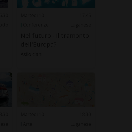
6.30
Martedì 10
17.45
otto
Conferenze
Luganese
Nel futuro - Il tramonto
dell'Europa?
Asilo ciani
8.30
Martedì 10
18.30
nese
Arte
Luganese