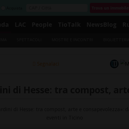
Acquista
nda
LAC
People
TioTalk
NewsBlog
R
EMA
SPETTACOLI
MOSTRE E INCONTRI
BIGLIETTERI
Segnalaci
ini di Hesse: tra compost, ar
iardini di Hesse: tra compost, arte e consapevolezza»: d
eventi in Ticino