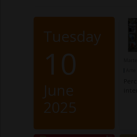
Tuesday
10
Marte
Arte
Perc
June
int
2025