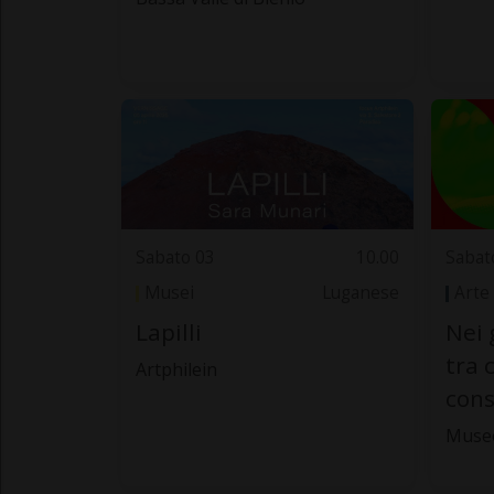
Sabato 03
10.00
Sabat
Musei
Luganese
Arte
Lapilli
Nei 
tra 
Artphilein
cons
Muse