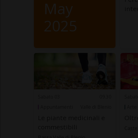
May
int
2025
Sabato 03
09.30
Sabat
Appuntamenti
Valle di Blenio
Arte
Le piante medicinali e
Oltr
commestibili
Caste
Bassa Valle di Blenio