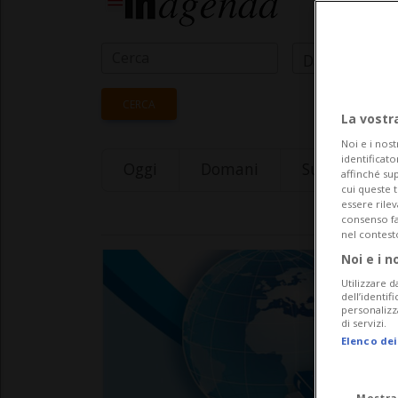
Data Inizio
CERCA
La vostr
Noi e i nost
identificato
Oggi
Domani
Sunday 09
affinché sup
cui queste 
essere rile
consenso fac
nel contest
Noi e i n
Utilizzare d
dell’identif
personalizz
di servizi.
Elenco dei
Mostra