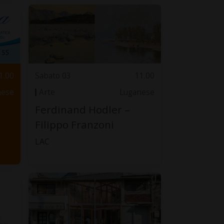
1.00
Sabato 03
11.00
nese
Arte
Luganese
Ferdinand Hodler –
Filippo Franzoni
LAC