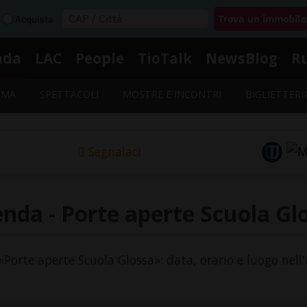
Acquista
nda
LAC
People
TioTalk
NewsBlog
R
EMA
SPETTACOLI
MOSTRE E INCONTRI
BIGLIETTERI
Segnalaci
nda - Porte aperte Scuola Gl
 «Porte aperte Scuola Glossa»: data, orario e luogo nell