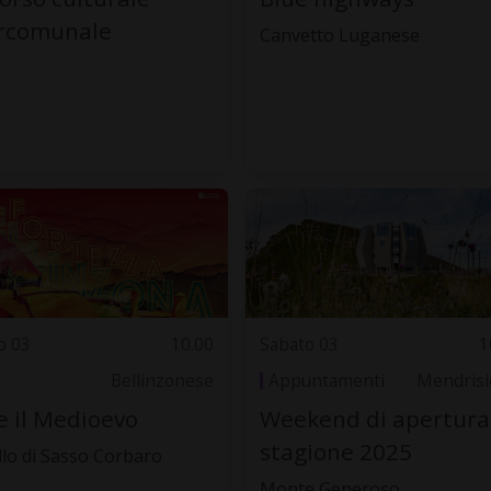
ercomunale
Canvetto Luganese
o 03
10.00
Sabato 03
1
Bellinzonese
Appuntamenti
Mendrisi
e il Medioevo
Weekend di apertura
stagione 2025
llo di Sasso Corbaro
Monte Generoso