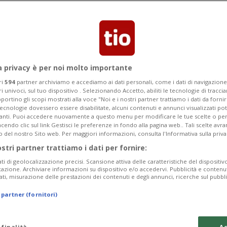
Categoria
Data Fine
a privacy è per noi molto importante
ri
594
partner archiviamo e accediamo ai dati personali, come i dati di navigazione 
ri univoci, sul tuo dispositivo . Selezionando Accetto, abiliti le tecnologie di tracc
Monday 10
Tuesday 11
Wednesday 12
portino gli scopi mostrati alla voce "Noi e i nostri partner trattiamo i dati da fornir
tecnologie dovessero essere disabilitate, alcuni contenuti e annunci visualizzati 
vanti. Puoi accedere nuovamente a questo menu per modificare le tue scelte o per
endo clic sul link Gestisci le preferenze in fondo alla pagina web.. Tali scelte avr
o del nostro Sito web. Per maggiori informazioni, consulta l'Informativa sulla priva
ostri partner trattiamo i dati per fornire:
In
ati di geolocalizzazione precisi. Scansione attiva delle caratteristiche del dispositivo 
icazione. Archiviare informazioni su dispositivo e/o accedervi. Pubblicità e contenu
Pe
ati, misurazione delle prestazioni dei contenuti e degli annunci, ricerche sul pubbl
Sa
 partner (fornitori)
da
 finalità
Ac