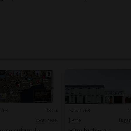
o 03
08.00
Sabato 03
0
Locarnese
Arte
Luga
orso culturale
Blue highways