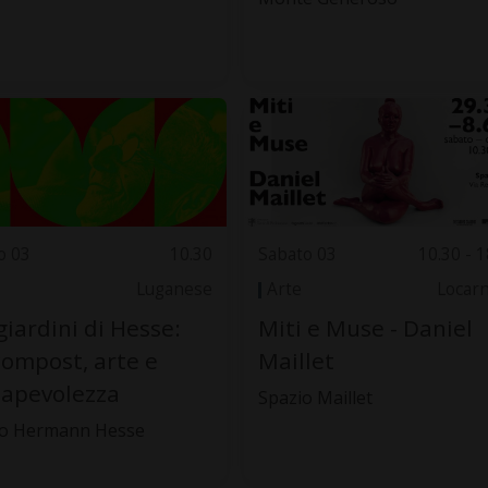
o 03
10.30
Sabato 03
10.30 - 1
Luganese
Arte
Locar
giardini di Hesse:
Miti e Muse - Daniel
compost, arte e
Maillet
apevolezza
Spazio Maillet
o Hermann Hesse