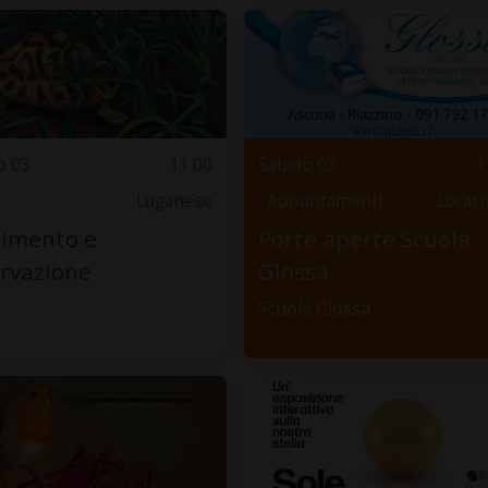
o 03
11.00
Sabato 03
1
Luganese
Appuntamenti
Locar
timento e
Porte aperte Scuola
rvazione
Glossa
Scuola Glossa