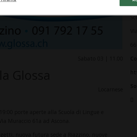
In
Sc
Vi
66
Sabato 03 | 11.00
Co
la Glossa
ht
So
Locarnese
 19:00 porte aperte alla Scuola di Lingue e
 Via Muraccio 61a ad Ascona.
getti, nuova futura sede a Riazzino, nuove