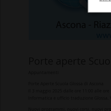
Porte aperte Scuo
Appuntamenti
Porte Aperte Scuola Glossa di Ascona
Il 3 maggio 2025 dalle ore 11:00 alle ore
Informatica e ufficio traduzione Glossa,
Nuovi programmi, nuovi corsi, nuovi pro