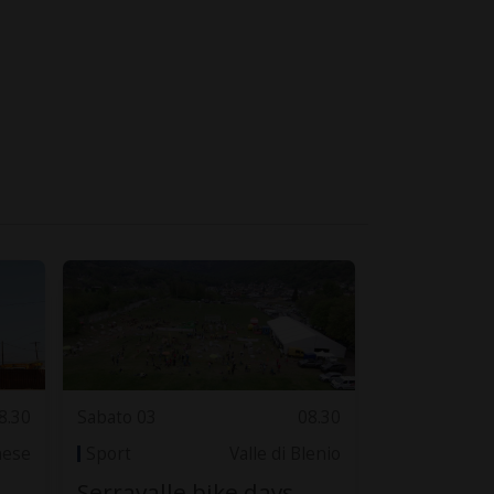
8.30
Sabato 03
08.30
nese
Sport
Valle di Blenio
Serravalle bike days