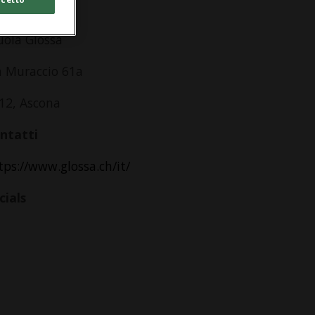
dirizzo
uola Glossa
a Muraccio 61a
12, Ascona
ntatti
tps://www.glossa.ch/it/
cials