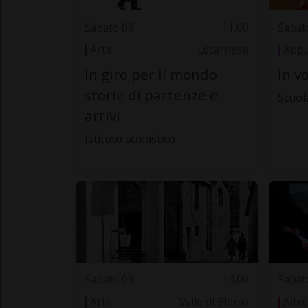
Sabato 03
11.00
Sabat
Arte
Locarnese
Appu
In giro per il mondo -
In vo
storie di partenze e
Scuol
arrivi
Istituto scolastico
Sabato 03
14.00
Sabat
Arte
Valle di Blenio
Altro