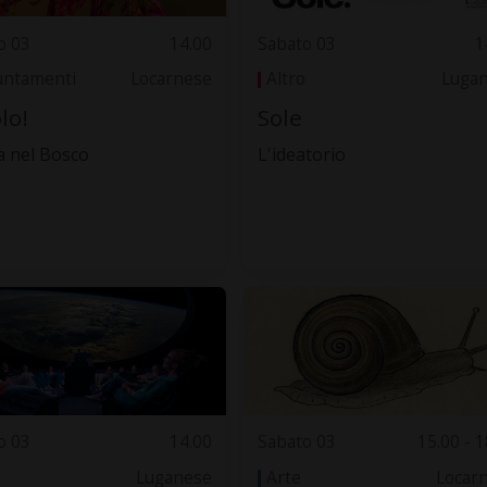
o 03
14.00
Sabato 03
1
ntamenti
Locarnese
Altro
Luga
lo!
Sole
a nel Bosco
L'ideatorio
o 03
14.00
Sabato 03
15.00 - 1
Luganese
Arte
Locar