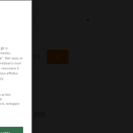
Località
gli o
iamento
Thursday 13
e". Nel caso in
potrebbero non
 revocare il
anno effetto
cy.
fo Evento
ai fini
ti
r tutti
ico, sviluppo
turday 3 May 2025
lle 11.00
cetto