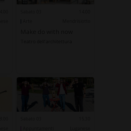
4.00
Sabato 03
14.00
nese
Arte
Mendrisiotto
Make do with now
Teatro dell'architettura
8.00
Sabato 03
15.30
nese
Appuntamenti
Luganese