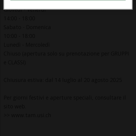
11 aprile - 5 ottobre 2025
Giovedì - Venerdì
14:00 - 18:00
Sabato - Domenica
10:00 - 18:00
Lunedì - Mercoledì
Chiuso (apertura solo su prenotazione per GRUPPI
e CLASSI)
Chiusura estiva: dal 14 luglio al 20 agosto 2025
Per giorni festivi e aperture speciali, consultare il
sito web.
>> www.tam.usi.ch