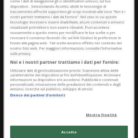
come i dati di navigazione gli o identificatori univoci, sul tuo
dispositivo . Selezionando Accetto, abiliti le tecnologie di
e critico.
tracciamento affinché supportino gli scopi mostrati alla voce "Noi e i
Gli orientamenti che emergono dal panorama
nostri partner trattiamo i dati da fornire". Nel caso in cui queste
tecnologie dovessero essere disabilitate, alcuni contenuti e annunci
dell’architettura nipponica sono un fenomeno
visualizzati potrebbero non essere rilevanti. Puoi accedere
nuovamente a questo menu per modificare le tue scelte o per
tutt’altro che marginale; al contrario rivestono
revocare il consenso facendo clic sul link Gestisci le preferenze in
un’importanza cruciale in un mondo che si sta
fondo alla pagina web.. Tali scelte avranno effetto nel contesto del
nostro Sito web. Per maggiori informazioni, consulta l'Informativa
confrontando con la fine del paradigma della
sulla privacy.
crescita costante. In questo senso, l’approccio
Noi e i nostri partner trattiamo i dati per fornire:
giapponese offre un contributo notevole alla
Utilizzare dati di geolocalizzazione precisi. Scansione attiva delle
caratteristiche del dispositivo ai fini dell’identificazione. Archiviare
discussione globale, dimostrando che «adattarsi»
informazioni su dispositivo e/o accedervi. Pubblicità e contenuti
personalizzati, misurazione delle prestazioni dei contenuti e degli
non implica affatto una mancanza, ma al
annunci, ricerche sul pubblico, sviluppo di servizi.
Elenco dei partner (fornitori)
contrario può dare vita a una straordinaria
creatività, capace di rivelare che ciò che già
possediamo è più che sufficiente.
Mostra finalità
Calendario e nuovi orari di apertura
Accetto