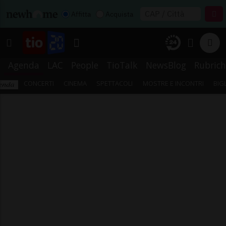
Affitta
Acquista
Agenda
LAC
People
TioTalk
NewsBlog
Rubrich
CONCERTI
CINEMA
SPETTACOLI
MOSTRE E INCONTRI
BIG