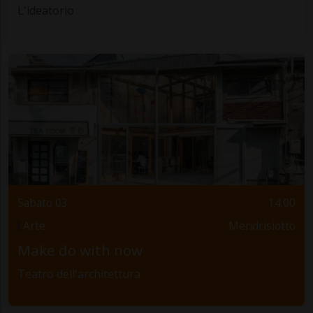
L'ideatorio
Sabato 03
14.00
Arte
Mendrisiotto
Make do with now
Teatro dell'architettura