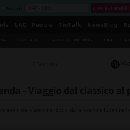
Acquista
nda
LAC
People
TioTalk
NewsBlog
R
EMA
SPETTACOLI
MOSTRE E INCONTRI
BIGLIETTERI
Segnalaci
nda - Viaggio dal classico al
 «Viaggio dal classico al pop»: data, orario e luogo nell