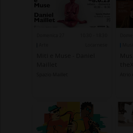
Domenica 27
10.30 - 18:30
Domen
Arte
Locarnese
Musi
Miti e Muse - Daniel
Musi
Maillet
theX
Spazio Maillet
Atrio