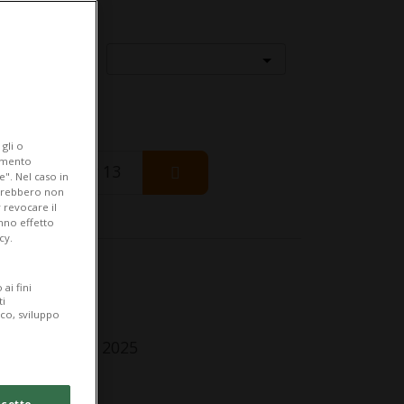
Località
gli o
iamento
Thursday 13
e". Nel caso in
potrebbero non
 revocare il
anno effetto
cy.
fo Evento
ai fini
ti
r tutti
ico, sviluppo
nday 27 April 2025
lle 16.00
cetto