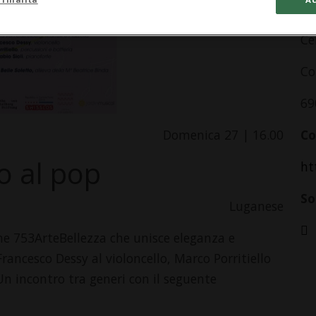
In
Ce
Co
69
Domenica 27 | 16.00
Co
co al pop
ht
So
Luganese
ne 753ArteBellezza che unisce eleganza e
Francesco Dessy al violoncello, Marco Porritiello
 Un incontro tra generi con il seguente