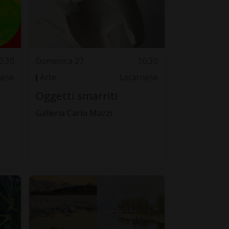
0.30
Domenica 27
10.30
nese
Arte
Locarnese
Oggetti smarriti
Galleria Carlo Mazzi