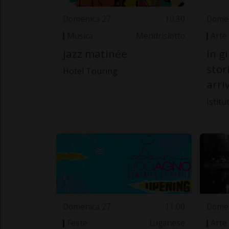
Domenica 27
10.30
Domen
Musica
Mendrisiotto
Arte
Jazz matinée
In g
stor
Hotel Touring
arriv
Istitu
Domenica 27
11.00
Domen
Feste
Luganese
Arte