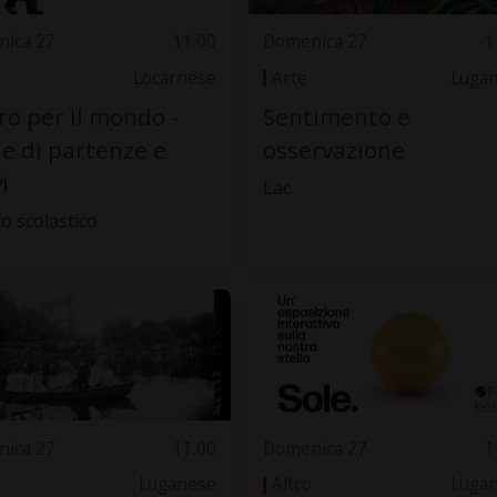
ica 27
11.00
Domenica 27
1
Locarnese
Arte
Luga
iro per il mondo -
Sentimento e
ie di partenze e
osservazione
i
Lac
to scolastico
ica 27
11.00
Domenica 27
1
Luganese
Altro
Luga