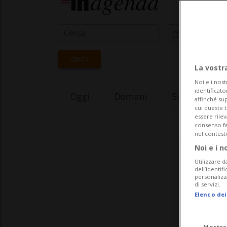
Data Inizio
CERCA
La vostr
Noi e i nost
identificato
Oggi
Domani
Sunday 09
affinché sup
cui queste 
essere rile
consenso fac
nel contest
Noi e i n
Utilizzare d
dell’identif
personalizz
di servizi.
Elenco dei
Mostra