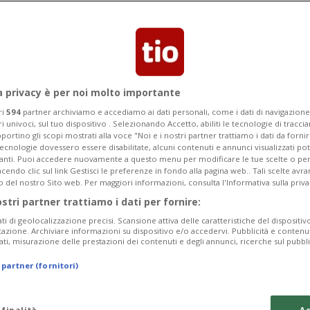
Categoria
Data Fine
a privacy è per noi molto importante
ri
594
partner archiviamo e accediamo ai dati personali, come i dati di navigazione 
ri univoci, sul tuo dispositivo . Selezionando Accetto, abiliti le tecnologie di tracc
Monday 10
Tuesday 11
Wednesday 12
portino gli scopi mostrati alla voce "Noi e i nostri partner trattiamo i dati da fornir
tecnologie dovessero essere disabilitate, alcuni contenuti e annunci visualizzati 
vanti. Puoi accedere nuovamente a questo menu per modificare le tue scelte o per
endo clic sul link Gestisci le preferenze in fondo alla pagina web.. Tali scelte avr
o del nostro Sito web. Per maggiori informazioni, consulta l'Informativa sulla priva
ostri partner trattiamo i dati per fornire:
In
ati di geolocalizzazione precisi. Scansione attiva delle caratteristiche del dispositivo 
icazione. Archiviare informazioni su dispositivo e/o accedervi. Pubblicità e contenu
Pe
ati, misurazione delle prestazioni dei contenuti e degli annunci, ricerche sul pubbl
Su
 partner (fornitori)
da
 finalità
Ac