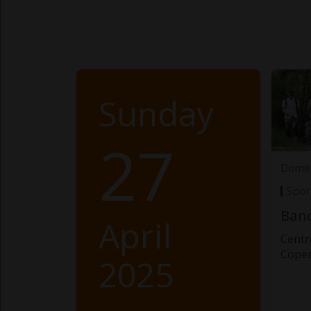
Sunday
27
Domen
Spor
Banc
April
Centr
Cope
2025