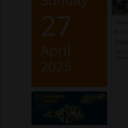
27
Domen
Spor
Banc
April
Centr
Cope
2025