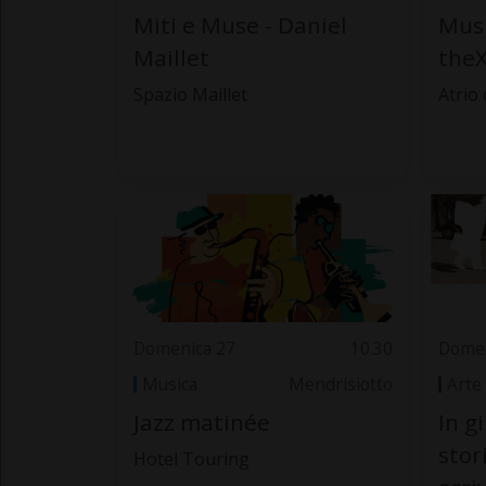
Miti e Muse - Daniel
Musi
Maillet
theX
Spazio Maillet
Atrio
Domenica 27
10.30
Domen
Musica
Mendrisiotto
Arte
Jazz matinée
In g
stor
Hotel Touring