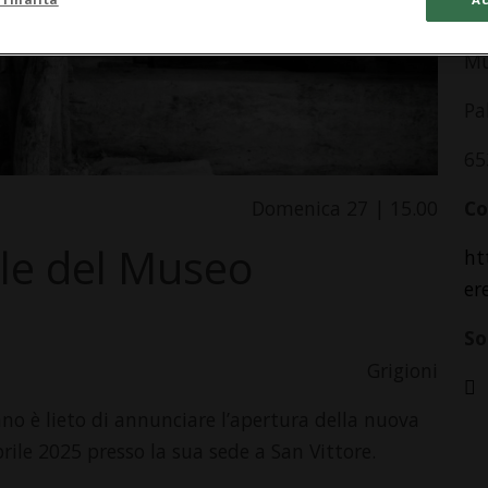
In
Mu
Pa
65
Domenica 27 | 15.00
Co
le del Museo
ht
er
So
Grigioni
no è lieto di annunciare l’apertura della nuova
ile 2025 presso la sua sede a San Vittore.