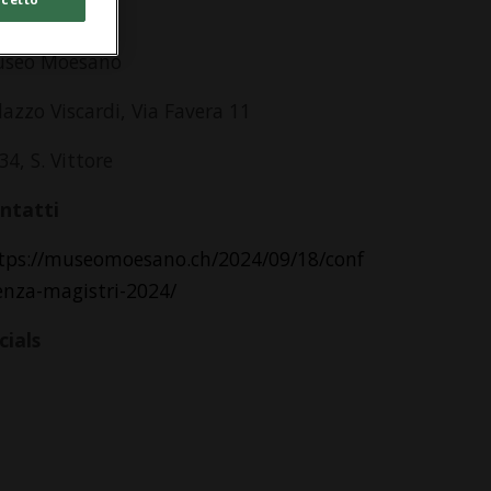
dirizzo
seo Moesano
lazzo Viscardi, Via Favera 11
34, S. Vittore
ntatti
tps://museomoesano.ch/2024/09/18/conf
enza-magistri-2024/
cials