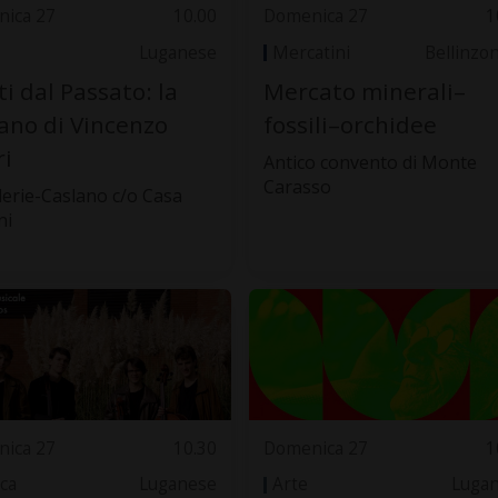
ica 27
10.00
Domenica 27
1
Luganese
Mercatini
Bellinzo
ti dal Passato: la
Mercato minerali–
ano di Vincenzo
fossili–orchidee
ri
Antico convento di Monte
Carasso
lerie-Caslano c/o Casa
ni
ica 27
10.30
Domenica 27
1
ca
Luganese
Arte
Luga