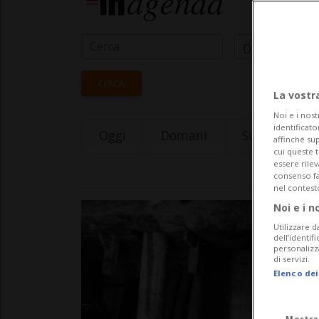
Data Inizio
CERCA
La vostr
Noi e i nost
identificato
Oggi
Domani
Sunday 09
affinché sup
cui queste 
essere rile
consenso fac
nel contest
Noi e i n
Utilizzare d
dell’identif
personalizz
di servizi.
Elenco dei
Mostra