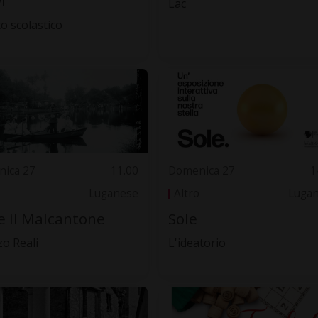
i
Lac
to scolastico
ica 27
11.00
Domenica 27
1
Luganese
Altro
Luga
e il Malcantone
Sole
zo Reali
L'ideatorio