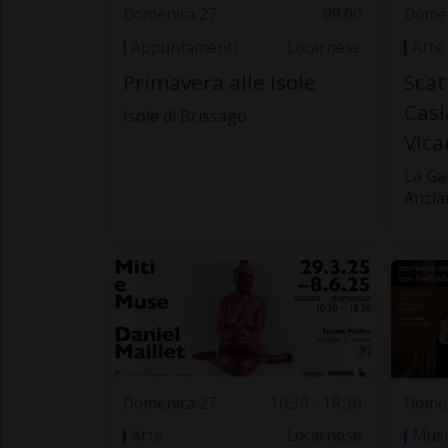
Domenica 27
09.00
Domen
Appuntamenti
Locarnese
Arte
Primavera alle Isole
Scat
Casl
Isole di Brissago
Vica
La Ga
Anzia
Domenica 27
10.30 - 18:30
Domen
Arte
Locarnese
Musi