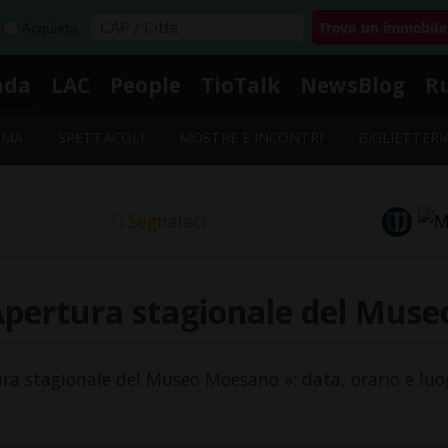
Acquista
nda
LAC
People
TioTalk
NewsBlog
R
EMA
SPETTACOLI
MOSTRE E INCONTRI
BIGLIETTERI
Segnalaci
Apertura stagionale del Mus
ura stagionale del Museo Moesano »: data, orario e luo