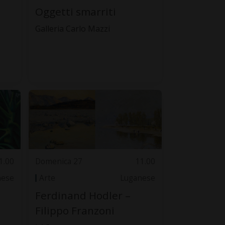
Oggetti smarriti
Galleria Carlo Mazzi
1.00
Domenica 27
11.00
nese
Arte
Luganese
Ferdinand Hodler –
Filippo Franzoni