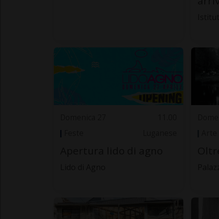
arriv
Istitu
Domenica 27
11.00
Domen
Feste
Luganese
Arte
Apertura lido di agno
Oltr
Lido di Agno
Palaz