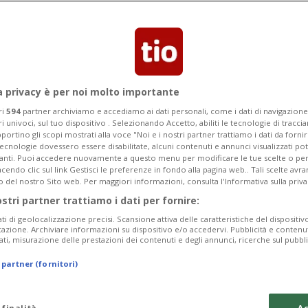
Categoria
Data Fine
a privacy è per noi molto importante
ri
594
partner archiviamo e accediamo ai dati personali, come i dati di navigazione 
ri univoci, sul tuo dispositivo . Selezionando Accetto, abiliti le tecnologie di tracc
Monday 10
Tuesday 11
Wednesday 12
portino gli scopi mostrati alla voce "Noi e i nostri partner trattiamo i dati da fornir
tecnologie dovessero essere disabilitate, alcuni contenuti e annunci visualizzati 
vanti. Puoi accedere nuovamente a questo menu per modificare le tue scelte o per
endo clic sul link Gestisci le preferenze in fondo alla pagina web.. Tali scelte avr
o del nostro Sito web. Per maggiori informazioni, consulta l'Informativa sulla priva
ostri partner trattiamo i dati per fornire:
In
ati di geolocalizzazione precisi. Scansione attiva delle caratteristiche del dispositivo 
icazione. Archiviare informazioni su dispositivo e/o accedervi. Pubblicità e contenu
Pe
ati, misurazione delle prestazioni dei contenuti e degli annunci, ricerche sul pubbl
Su
 partner (fornitori)
da
 finalità
Ac