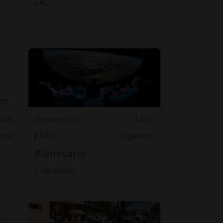
LAC
4.00
Domenica 27
14.00
nese
Altro
Luganese
Planetario
L'ideatorio