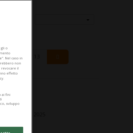
Località
gli o
iamento
Thursday 13
e". Nel caso in
potrebbero non
 revocare il
anno effetto
cy.
fo Evento
ai fini
ti
r tutti
ico, sviluppo
nday 27 April 2025
lle 15.00
cetto