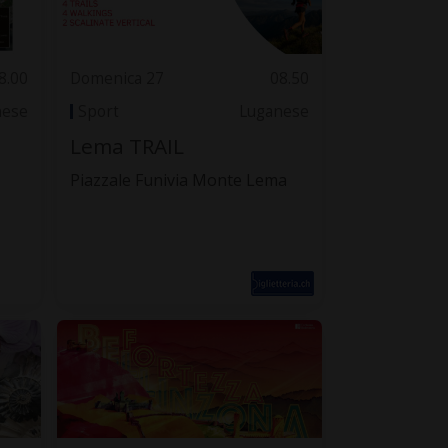
8.00
Domenica 27
08.50
nese
Sport
Luganese
Lema TRAIL
Piazzale Funivia Monte Lema