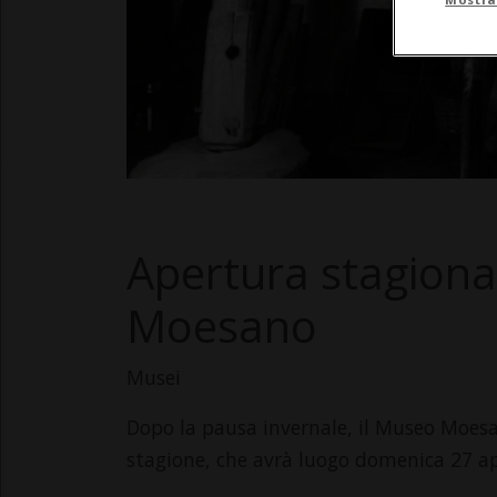
Apertura stagiona
Moesano
Musei
Dopo la pausa invernale, il Museo Moesa
stagione, che avrà luogo domenica 27 apr