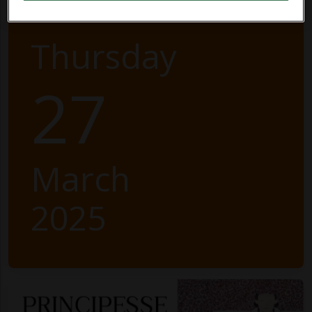
Thursday
27
March
2025