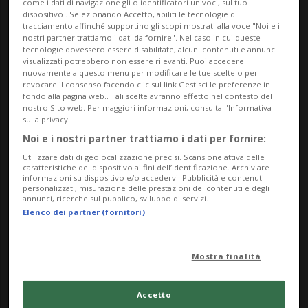
come i dati di navigazione gli o identificatori univoci, sul tuo
dispositivo . Selezionando Accetto, abiliti le tecnologie di
da Saturday 22 March 2025
tracciamento affinché supportino gli scopi mostrati alla voce "Noi e i
a Sunday 13 April 2025
nostri partner trattiamo i dati da fornire". Nel caso in cui queste
tecnologie dovessero essere disabilitate, alcuni contenuti e annunci
Gi,Ve,Sa,Do
visualizzati potrebbero non essere rilevanti. Puoi accedere
nuovamente a questo menu per modificare le tue scelte o per
dalle 14.00
revocare il consenso facendo clic sul link Gestisci le preferenze in
fondo alla pagina web.. Tali scelte avranno effetto nel contesto del
Indirizzo
nostro Sito web. Per maggiori informazioni, consulta l'Informativa
sulla privacy.
Noi e i nostri partner trattiamo i dati per fornire:
Borderline
Utilizzare dati di geolocalizzazione precisi. Scansione attiva delle
caratteristiche del dispositivo ai fini dell’identificazione. Archiviare
Via Fogazzaro 1 Albogasio inf.
informazioni su dispositivo e/o accedervi. Pubblicità e contenuti
personalizzati, misurazione delle prestazioni dei contenuti e degli
annunci, ricerche sul pubblico, sviluppo di servizi.
22010, Valsolda
Elenco dei partner (fornitori)
Contatti
Mostra finalità
https://www.borderline.li
Accetto