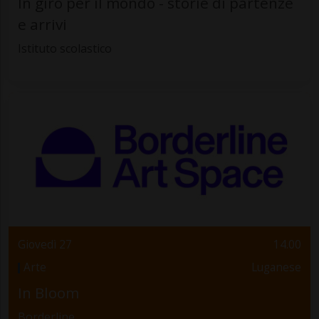
In giro per il mondo - storie di partenze
e arrivi
Istituto scolastico
Giovedì 27
14.00
Arte
Luganese
In Bloom
Borderline