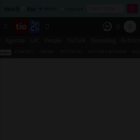
Affitta
Acquista
s
Agenda
LAC
People
TioTalk
NewsBlog
Rubric
CONCERTI
CINEMA
SPETTACOLI
MOSTRE E INCONTRI
BIG