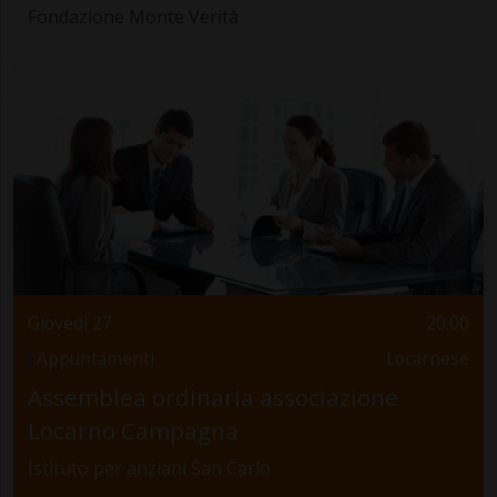
Fondazione Monte Verità
Giovedì 27
20.00
Appuntamenti
Locarnese
Assemblea ordinaria associazione
Locarno Campagna
Istituto per anziani San Carlo