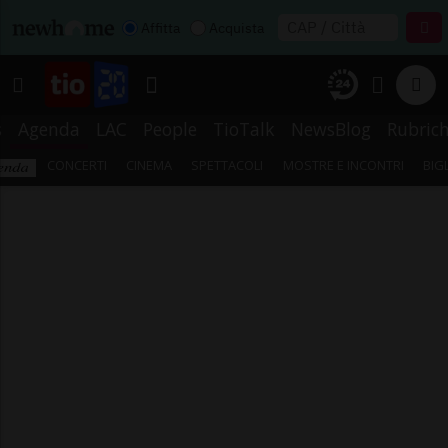
Affitta
Acquista
s
Agenda
LAC
People
TioTalk
NewsBlog
Rubric
CONCERTI
CINEMA
SPETTACOLI
MOSTRE E INCONTRI
BIG