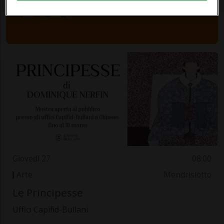
2025
Giovedì 27
08.00
Arte
Mendrisiotto
Le Principesse
Uffici Capifid-Bullani