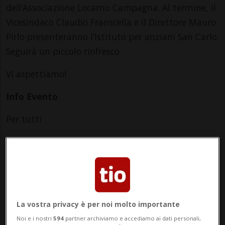
dell’Associazione Locarno Campagna. Al termine, il
Vicesindaco Claudio Franscella e il Direttore Mauro
Pirlo presenteranno l’Istituto per anziani San Carlo.
Seguirà un piccolo rinfresco.
Vi aspettiamo!
Info Evento
Per tutti
Thursday 27 March 2025
dalle 20.00
Indirizzo
Istituto per anziani San Carlo
La vostra privacy è per noi molto importante
Noi e i nostri
594
partner archiviamo e accediamo ai dati personali,
6600, Locarno