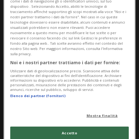
come i dati di navigazione gli o identificatori univoci, sul tuo
dispositivo . Selezionando Accetto, abiliti le tecnologie di
tracciamento affinché supportino gli scopi mostrati alla voce "Noi e i
Contatti
nostri partner trattiamo i dati da fornire". Nel caso in cui queste
tecnologie dovessero essere disabilitate, alcuni contenuti e annunci
https://locarno-campagna.jimdofree.com/
visualizzati potrebbero non essere rilevanti. Puoi accedere
nuovamente a questo menu per modificare le tue scelte o per
revocare il consenso facendo clic sul link Gestisci le preferenze in
fondo alla pagina web.. Tali scelte avranno effetto nel contesto del
nostro Sito web. Per maggiori informazioni, consulta l'Informativa
sulla privacy.
Noi e i nostri partner trattiamo i dati per fornire:
Thursday
Utilizzare dati di geolocalizzazione precisi. Scansione attiva delle
caratteristiche del dispositivo ai fini dell’identificazione. Archiviare
informazioni su dispositivo e/o accedervi. Pubblicità e contenuti
27
personalizzati, misurazione delle prestazioni dei contenuti e degli
annunci, ricerche sul pubblico, sviluppo di servizi.
Elenco dei partner (fornitori)
Mostra finalità
March
Accetto