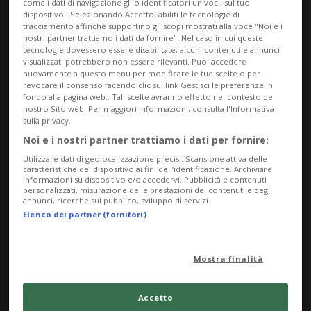
Fadhil un commento rilevante sul nostro tempo.
come i dati di navigazione gli o identificatori univoci, sul tuo
dispositivo . Selezionando Accetto, abiliti le tecnologie di
tracciamento affinché supportino gli scopi mostrati alla voce "Noi e i
Alleghiamo comunicato stampa in italiano e invito
nostri partner trattiamo i dati da fornire". Nel caso in cui queste
tecnologie dovessero essere disabilitate, alcuni contenuti e annunci
in tedesco, oltre all’immagine di un’opera esposta,
visualizzati potrebbero non essere rilevanti. Puoi accedere
la cui didascalia è presente nel comunicato.
nuovamente a questo menu per modificare le tue scelte o per
revocare il consenso facendo clic sul link Gestisci le preferenze in
Ringraziamo per ogni articolo, servizio e
fondo alla pagina web.. Tali scelte avranno effetto nel contesto del
nostro Sito web. Per maggiori informazioni, consulta l'Informativa
inserimento in agenda di questa esposizione.
sulla privacy.
Buon lavoro e arrivederci
Noi e i nostri partner trattiamo i dati per fornire:
Utilizzare dati di geolocalizzazione precisi. Scansione attiva delle
Campid’Arte per arte:ria
caratteristiche del dispositivo ai fini dell’identificazione. Archiviare
informazioni su dispositivo e/o accedervi. Pubblicità e contenuti
personalizzati, misurazione delle prestazioni dei contenuti e degli
Info Evento
annunci, ricerche sul pubblico, sviluppo di servizi.
Elenco dei partner (fornitori)
Per tutti
da Saturday 9 November 2024
Mostra finalità
a Friday 21 March 2025
Accetto
tutti i giorni