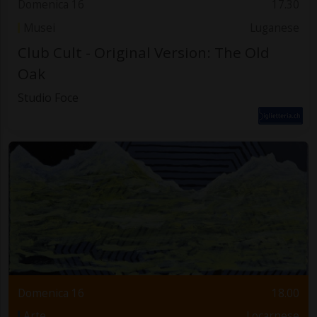
Domenica 16
17.30
Musei
Luganese
Club Cult - Original Version: The Old
Oak
Studio Foce
Domenica 16
18.00
Arte
Locarnese