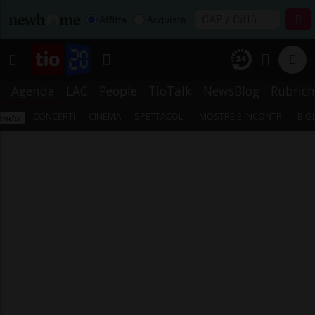
Affitta
Acquista
Agenda
LAC
People
TioTalk
NewsBlog
Rubrich
CONCERTI
CINEMA
SPETTACOLI
MOSTRE E INCONTRI
BIG