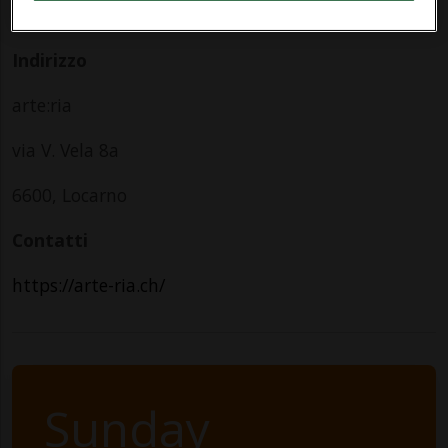
dalle 18.00
Indirizzo
arte:ria
via V. Vela 8a
6600, Locarno
Contatti
https://arte-ria.ch/
Sunday