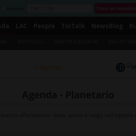
Acquista
nda
LAC
People
TioTalk
NewsBlog
R
EMA
SPETTACOLI
MOSTRE E INCONTRI
BIGLIETTERI
Segnalaci
Agenda - Planetario
l'evento «Planetario»: data, orario e luogo nell'agenda 