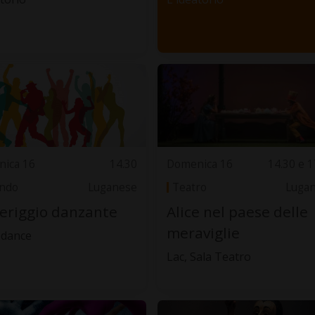
ica 16
14.30
Domenica 16
14.30 e 1
ando
Luganese
Teatro
Luga
eriggio danzante
Alice nel paese delle
meraviglie
 dance
Lac, Sala Teatro