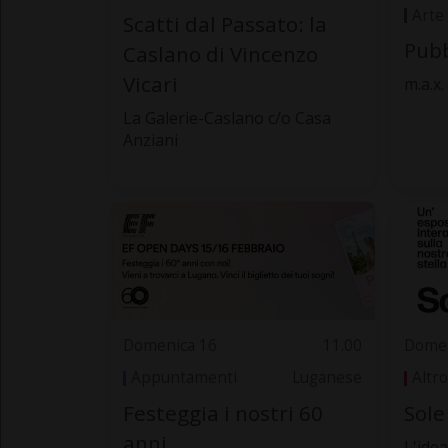
Arte
Scatti dal Passato: la
Pubb
Caslano di Vincenzo
Vicari
m.a.x
La Galerie-Caslano c/o Casa
Anziani
Domenica 16
11.00
Domen
Appuntamenti
Luganese
Altro
Festeggia i nostri 60
Sole
anni
L'idea