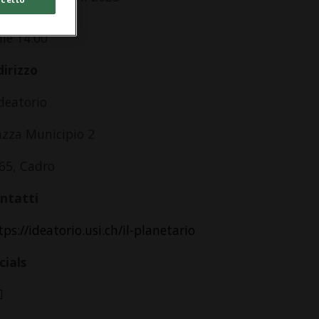
,Do
lle 14.00
dirizzo
ideatorio
azza Municipio 2
65, Cadro
ntatti
tps://ideatorio.usi.ch/il-planetario
cials