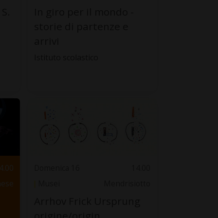
 S.
In giro per il mondo -
storie di partenze e
arrivi
Istituto scolastico
4.00
Domenica 16
14.00
nese
Musei
Mendrisiotto
Arrhov Frick Ursprung
origine/origin