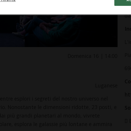
Sa
da
In
L'
Pi
Domenica 16 | 14.00
69
Co
Luganese
ht
ntre esplori i segreti del nostro universo nel
io. Nonostante le dimensioni ridotte, 23 posti, e
So
 dai più grandi planetari al mondo, vivrete
 solare, esplora le galassie più lontane e ammira