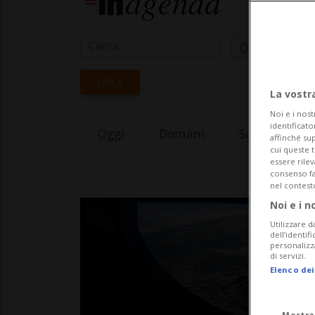
Data Inizio
CERCA
La vostr
Noi e i nost
identificato
Oggi
Domani
Sunday 09
affinché sup
cui queste 
essere rile
consenso fac
nel contest
Noi e i n
Utilizzare d
dell’identif
personalizz
di servizi.
Elenco dei
Mostra