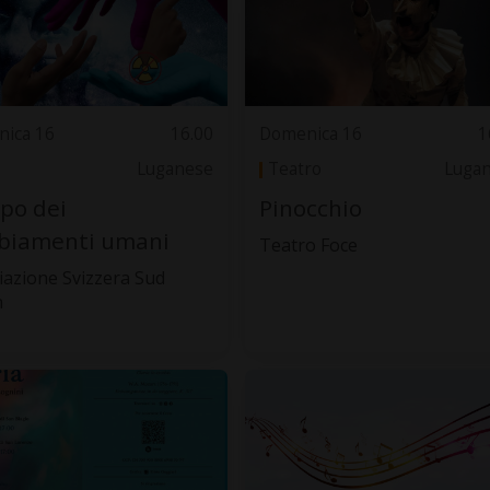
ica 16
16.00
Domenica 16
1
Luganese
Teatro
Luga
po dei
Pinocchio
biamenti umani
Teatro Foce
iazione Svizzera Sud
n