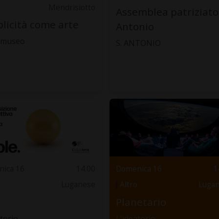
Mendrisiotto
Assemblea patriziato
licità come arte
Antonio
. museo
S. ANTONIO
ica 16
14.00
Domenica 16
1
Luganese
Altro
Luga
Planetario
torio
L'ideatorio