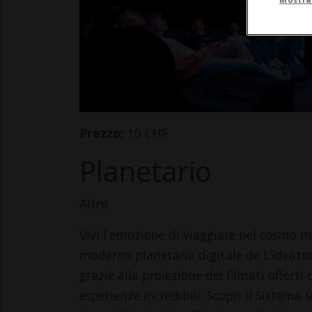
Prezzo:
10 CHF
Planetario
Altro
Vivi l'emozione di viaggiare nel cosmo me
moderno planetario digitale de L’ideator
grazie alla proiezione dei filmati offerti
esperienze incredibili. Scopri il Sistema