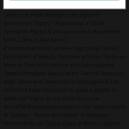
in tauride”(Goethe) “Il principe di Homburg”(Kleist).
Lavora con Paolo Bessegato nei seguenti
allestimenti:”Bibbiù” “Aquatrobia” e “Sacra
Familia”(A. Platto). E poi lavora con F.Maccarinelli,
S.Poli, C.Brie, G.Marchesini.
E’ direttore artistico, attore e regista del Teatro
Laboratorio di Brescia. Direttore artistico Teatro Le
Muse di Flero (BS) Direttore artistico Impronte
Teatrali/Pressione Bassa Centro Teatrale Bresciano
Negli ultimi anni lavora con la compagnia di Leo
Gullotta e Fabio Grossi con la quale è andato in
scena con “Sogno di una notte di mezza
estate”(W.Shakespeare) prodotto dal Teatro Stabile
di Catania – “Prima del silenzio” di Giuseppe
Patroni Griffi con Teatro Eliseo di Roma – “Spirito