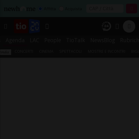
Affitta
Acquista
s
Agenda
LAC
People
TioTalk
NewsBlog
Rubric
CONCERTI
CINEMA
SPETTACOLI
MOSTRE E INCONTRI
BIG