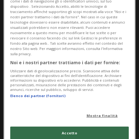
interprete di: “L’Amante” (H.Pinter) e “L’Ultimo
come i dati di navigazione gli o identificatori univoci, sul tuo
dispositivo . Selezionando Accetto, abiliti le tecnologie di
ospite”(H,Achternbush). Con Walter Malosti in
tracciamento affinché supportino gli scopi mostrati alla voce "Noi e i
nostri partner trattiamo i dati da fornire". Nel caso in cui queste
“Ballo in maschera”(M.Lermontov). Con Patrick
tecnologie dovessero essere disabilitate, alcuni contenuti e annunci
Caputo lavora in “Sette porte”(B.Strauss).
visualizzati potrebbero non essere rilevanti. Puoi accedere
nuovamente a questo menu per modificare le tue scelte o per
E’ protagonista per Andrea Taddei in “Il caso de rue
revocare il consenso facendo clic sul link Gestisci le preferenze in
fondo alla pagina web.. Tali scelte avranno effetto nel contesto del
de Lourcine”(E.Labiche) con il quale lavora anche in:
nostro Sito web. Per maggiori informazioni, consulta l'Informativa
sulla privacy.
“Chi ruba un piede è fortunato in amore”(D.Fò) e in
Noi e i nostri partner trattiamo i dati per fornire:
“La sposa persiana”(C.Goldoni).
Utilizzare dati di geolocalizzazione precisi. Scansione attiva delle
Con Renato Gabrielli è in “Giudici”(R.Gabrielli). Con
caratteristiche del dispositivo ai fini dell’identificazione. Archiviare
informazioni su dispositivo e/o accedervi. Pubblicità e contenuti
Monica Conti lavora nei seguenti allestimenti: “Le
personalizzati, misurazione delle prestazioni dei contenuti e degli
annunci, ricerche sul pubblico, sviluppo di servizi.
onde del mare e dell’amore”(F.Grillparzer)
Elenco dei partner (fornitori)
“L’innesto”(L.Pirandello) “Le
mutande”(C.Sternheim) “Barbablù”(D,Loher)
Mostra finalità
“Crave”(S.Kane), “Temporale”( A. Strindberg) di . Con
Cesare Lievi è protagonista in “Inverno”(J.Fosse) e
Accetto
partecipa a “Caterina di Heillbron”(Kleist) “Ifigenia