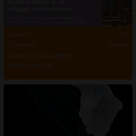
Giovedì 17
18.00
Conferenze
Luganese
Aranno e la sua gente
Biblioteca cantonale