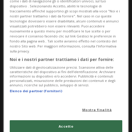
come i dati di navigazione gli o identificatori univoci, sul tuo
Indirizzo
dispositivo . Selezionando Accetto, abiliti le tecnologie di
tracciamento affinché supportino gli scopi mostrati alla voce "Noi e i
nostri partner trattiamo i dati da fornire". Nel caso in cui queste
Biblioteca cantonale
tecnologie dovessero essere disabilitate, alcuni contenuti e annunci
visualizzati potrebbero non essere rilevanti. Puoi accedere
nuovamente a questo menu per modificare le tue scelte o per
Viale Cattaneo 6
revocare il consenso facendo clic sul link Gestisci le preferenze in
fondo alla pagina web.. Tali scelte avranno effetto nel contesto del
6900, Lugano
nostro Sito web. Per maggiori informazioni, consulta l'Informativa
sulla privacy.
Contatti
Noi e i nostri partner trattiamo i dati per fornire:
Utilizzare dati di geolocalizzazione precisi. Scansione attiva delle
caratteristiche del dispositivo ai fini dell’identificazione. Archiviare
https://www.sbt.ti.ch/biblioteche-sbt/biblioteca-ca
informazioni su dispositivo e/o accedervi. Pubblicità e contenuti
ntonale-lugano
personalizzati, misurazione delle prestazioni dei contenuti e degli
annunci, ricerche sul pubblico, sviluppo di servizi.
Elenco dei partner (fornitori)
Socials
Mostra finalità
Accetto