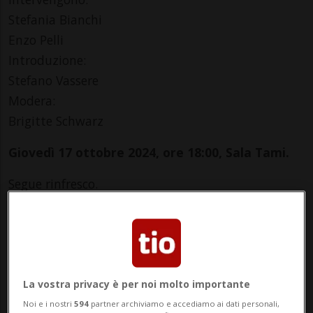
Stefania Bianchi
Enzo Pelli
Introduzione:
Stefano Vassere
Modera:
Brigitte Schwarz
Giovedì 17 ottobre 2024, ore 18:00, Sala Tami.
Segue rinfresco.
Info Evento
Per adulti
Thursday 17 October 2024
La vostra privacy è per noi molto importante
dalle 18.00
Noi e i nostri
594
partner archiviamo e accediamo ai dati personali,