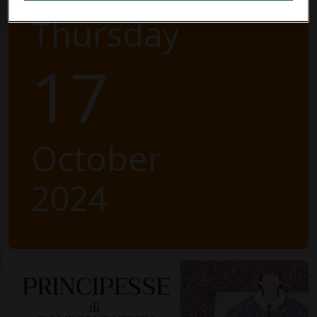
Thursday
17
October
2024