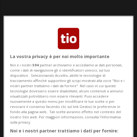
Agenda - Sportello
La vostra privacy è per noi molto importante
Alzheimer
Noi e i nostri
594
partner archiviamo e accediamo ai dati personali,
come i dati di navigazione gli o identificatori univoci, sul tuo
dispositivo . Selezionando Accetto, abiliti le tecnologie di
tracciamento affinché supportino gli scopi mostrati alla voce "Noi e i
Scopri i dettagli dell'evento «Sportello
nostri partner trattiamo i dati da fornire". Nel caso in cui queste
tecnologie dovessero essere disabilitate, alcuni contenuti e annunci
Alzheimer»: data, orario e luogo nell'agenda
visualizzati potrebbero non essere rilevanti. Puoi accedere
nuovamente a questo menu per modificare le tue scelte o per
degli eventi in Ticino
revocare il consenso facendo clic sul link Gestisci le preferenze in
fondo alla pagina web.. Tali scelte avranno effetto nel contesto del
nostro Sito web. Per maggiori informazioni, consulta l'Informativa
sulla privacy.
Noi e i nostri partner trattiamo i dati per fornire: