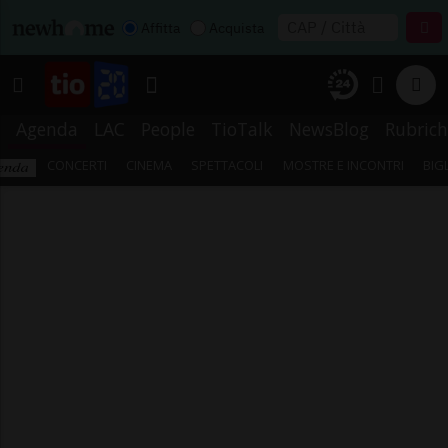
Affitta
Acquista
Agenda
LAC
People
TioTalk
NewsBlog
Rubrich
CONCERTI
CINEMA
SPETTACOLI
MOSTRE E INCONTRI
BIG