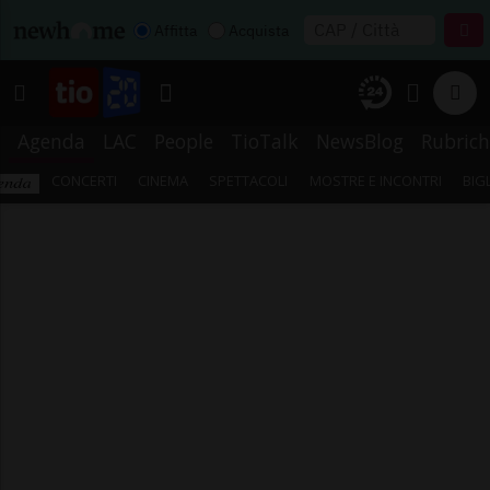
Affitta
Acquista
Agenda
LAC
People
TioTalk
NewsBlog
Rubrich
CONCERTI
CINEMA
SPETTACOLI
MOSTRE E INCONTRI
BIG