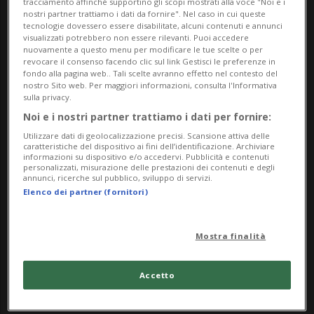
tracciamento affinché supportino gli scopi mostrati alla voce "Noi e i
nostri partner trattiamo i dati da fornire". Nel caso in cui queste
cui sono state distribuite almeno 150 milioni di
tecnologie dovessero essere disabilitate, alcuni contenuti e annunci
visualizzati potrebbero non essere rilevanti. Puoi accedere
copie in tutto il mondo. L'Editionsarchiv, che lui e
nuovamente a questo menu per modificare le tue scelte o per
sua moglie Ursula hanno costruito in
revocare il consenso facendo clic sul link Gestisci le preferenze in
fondo alla pagina web.. Tali scelte avranno effetto nel contesto del
collaborazione con il figlio di Hermann Hesse,
nostro Sito web. Per maggiori informazioni, consulta l'Informativa
sulla privacy.
Heiner, comprende tutto ciò che è stato possibile
Noi e i nostri partner trattiamo i dati per fornire:
ricercare e scoprire sul poeta negli ultimi decenni.
Utilizzare dati di geolocalizzazione precisi. Scansione attiva delle
In questa mostra verranno svelate le motivazioni
caratteristiche del dispositivo ai fini dell’identificazione. Archiviare
informazioni su dispositivo e/o accedervi. Pubblicità e contenuti
di questo appassionato ricercatore e redattore, che
personalizzati, misurazione delle prestazioni dei contenuti e degli
annunci, ricerche sul pubblico, sviluppo di servizi.
corrispondeva con il poeta sin da studente e ha
Elenco dei partner (fornitori)
lavorato come curatore presso le case editrici
Suhrkamp e Insel per quattro decenni. Scoprirete,
Mostra finalità
inoltre, come il lavoro editoriale possa ampliare e
aggiornare l'immagine di un autore.
Accetto
Info Evento