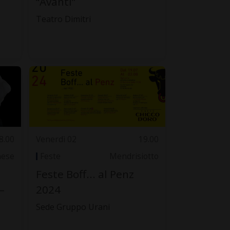
“Avanti”
Teatro Dimitri
8.00
Venerdì 02
19.00
nese
Feste
Mendrisiotto
Feste Boff... al Penz
–
2024
Sede Gruppo Urani