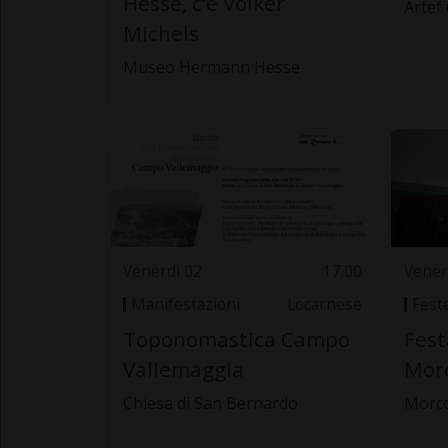
Hesse, c’è Volker
Artef 
Michels
Museo Hermann Hesse
Venerdì 02
17.00
Vener
Manifestazioni
Locarnese
Fest
Toponomastica Campo
Fest
Vallemaggia
Mor
Chiesa di San Bernardo
Morc