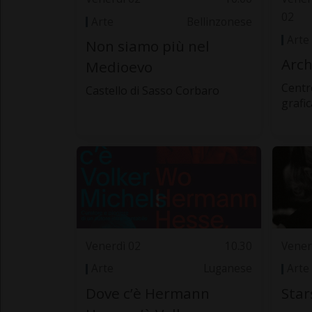
02
Arte
Bellinzonese
Arte
Non siamo più nel
Arch
Medioevo
Centr
Castello di Sasso Corbaro
grafic
Venerdì 02
10.30
Vener
Arte
Luganese
Arte
Dove c’è Hermann
Star