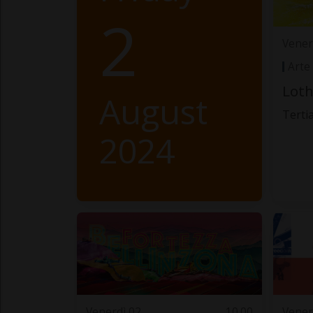
2
Vener
Arte
Loth
August
Terti
2024
Venerdì 02
10.00
Vener