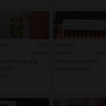
dì 02
20.00
Venerdì 02
2
Luganese
Musica
Locar
a Steiner & Jörg
MUSICA DAL VIVO!
linger
Caffè Bar FESTIVAL
mann