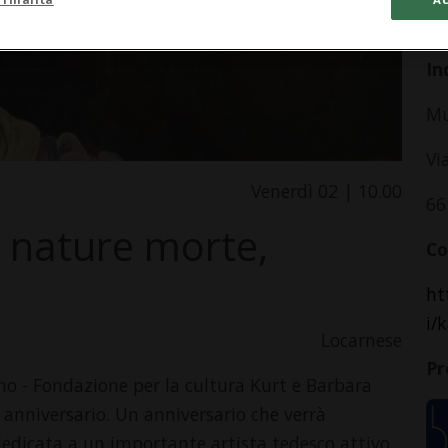
da
In
Mu
Vi
Venerdì 02 | 10.00
66
, nature morte,
Co
ht
i/
Locarnese
Pr
o - Fondazione per la cultura Kurt e Barbara
 anniversario. Un anniversario che verrà
dicata a un importante artista tedesco attivo