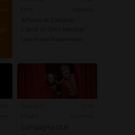
nese
Arte
Luganese
Riflessi di Caslano:
ggi
L'arte di Otto Meister
o
Casa Anziani Malcantonese
7.00
Venerdì 02
17.00
nese
Teatro
Locarnese
Compagnia DUE