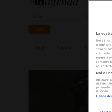
Data Inizio
CERCA
La vostr
Noi e i nost
identificato
Oggi
Domani
Saturday 08
affinché sup
cui queste 
essere rile
consenso fac
nel contest
Noi e i n
Utilizzare d
dell’identif
personalizz
di servizi.
Elenco dei
Mostra