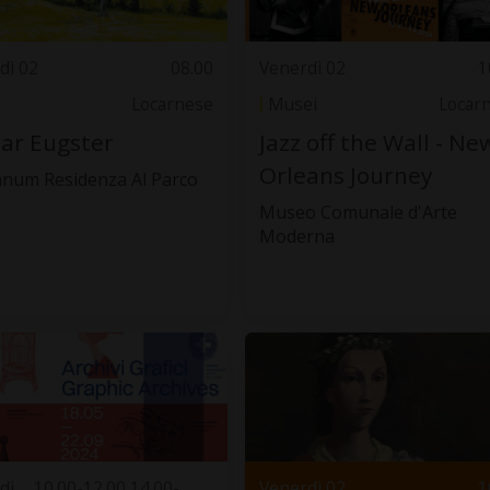
dì 02
08.00
Venerdì 02
1
Locarnese
Musei
Locar
ar Eugster
Jazz off the Wall - Ne
Orleans Journey
anum Residenza Al Parco
Museo Comunale d'Arte
Moderna
dì
10.00-12.00 14.00-
Venerdì 02
1