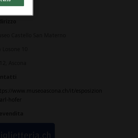
lle 10.00
dirizzo
seo Castello San Materno
a Losone 10
12, Ascona
ntatti
tps://www.museoascona.ch/it/esposizion
karl-hofer
evendita