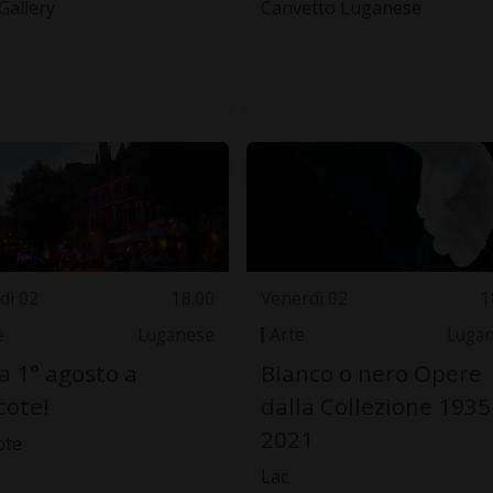
Gallery
Canvetto Luganese
dì 02
18.00
Venerdì 02
1
e
Luganese
Arte
Luga
a 1° agosto a
Bianco o nero Opere
cote!
dalla Collezione 1935
2021
ote
Lac