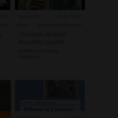
0.00
Venerdì 02
10:00 - 18:00
nese
Arte
Altri cantoni (Svizzera)
w
CÉZANNE–RENOIR
REGARDS CROISÉS
FONDATION PIERRE
GIANADDA
0.00
Venerdì 02
10.00