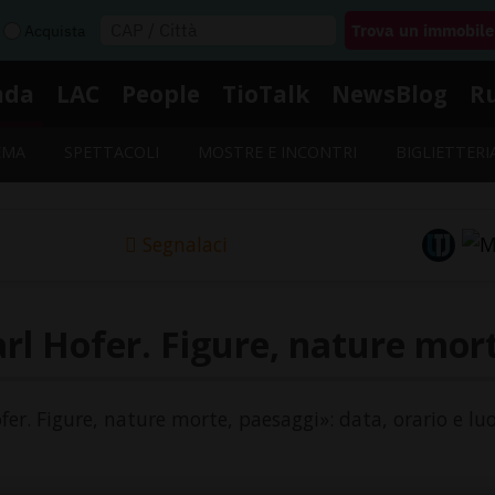
Acquista
nda
LAC
People
TioTalk
NewsBlog
R
EMA
SPETTACOLI
MOSTRE E INCONTRI
BIGLIETTERI
Segnalaci
rl Hofer. Figure, nature mor
ofer. Figure, nature morte, paesaggi»: data, orario e lu