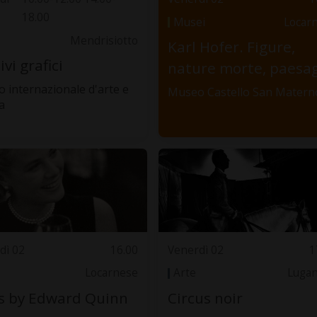
18.00
Musei
Locar
Mendrisiotto
Karl Hofer. Figure,
ivi grafici
nature morte, paesa
o internazionale d'arte e
Museo Castello San Matern
a
dì 02
16.00
Venerdì 02
1
Locarnese
Arte
Luga
s by Edward Quinn
Circus noir