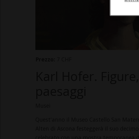
Prezzo:
7 CHF
Karl Hofer. Figure
paesaggi
Musei
Quest'anno il Museo Castello San Matern
Alten di Ascona festeggerà il suo decimo
celebrato con una mostra temporanea de