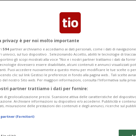
Categoria
Data Fine
a privacy è per noi molto importante
ri
594
partner archiviamo e accediamo ai dati personali, come i dati di navigazione 
ri univoci, sul tuo dispositivo . Selezionando Accetto, abiliti le tecnologie di tracc
Sunday 09
Monday 10
Tuesday 11
portino gli scopi mostrati alla voce "Noi e i nostri partner trattiamo i dati da fornir
tecnologie dovessero essere disabilitate, alcuni contenuti e annunci visualizzati 
vanti. Puoi accedere nuovamente a questo menu per modificare le tue scelte o per
endo clic sul link Gestisci le preferenze in fondo alla pagina web.. Tali scelte avr
o del nostro Sito web. Per maggiori informazioni, consulta l'Informativa sulla priva
ostri partner trattiamo i dati per fornire:
In
ati di geolocalizzazione precisi. Scansione attiva delle caratteristiche del dispositivo 
icazione. Archiviare informazioni su dispositivo e/o accedervi. Pubblicità e contenu
Pe
ati, misurazione delle prestazioni dei contenuti e degli annunci, ricerche sul pubbl
da
 partner (fornitori)
a 
Gi
 finalità
Ac