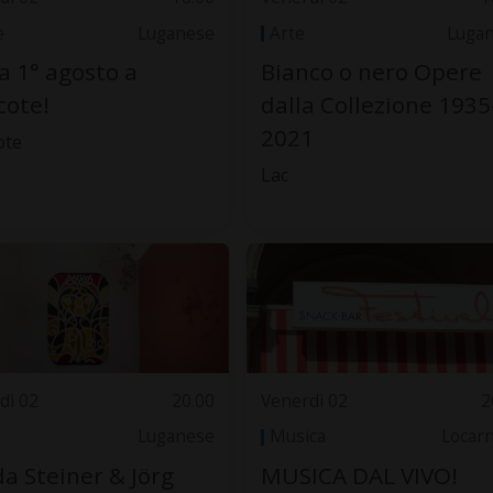
e
Luganese
Arte
Luga
a 1° agosto a
Bianco o nero Opere
cote!
dalla Collezione 1935
2021
ote
Lac
dì 02
20.00
Venerdì 02
2
Luganese
Musica
Locar
a Steiner & Jörg
MUSICA DAL VIVO!