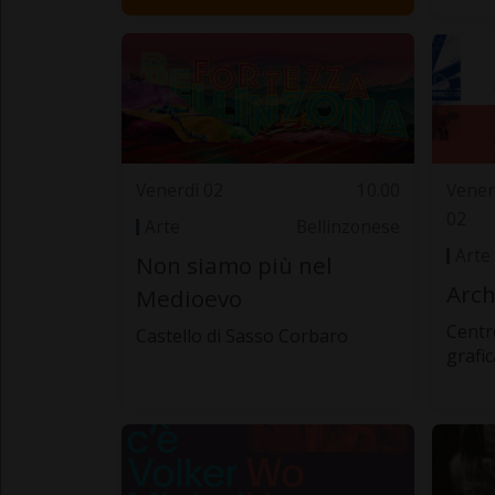
Venerdì 02
10.00
Vener
02
Arte
Bellinzonese
Arte
Non siamo più nel
Arch
Medioevo
Centr
Castello di Sasso Corbaro
grafic