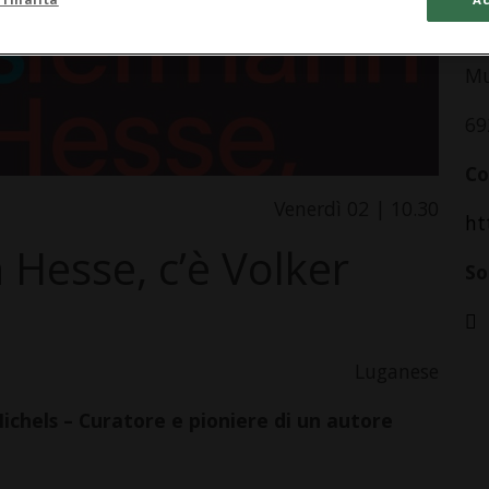
In
Mu
69
Co
Venerdì 02 | 10.30
ht
Hesse, c’è Volker
So
Luganese
chels – Curatore e pioniere di un autore