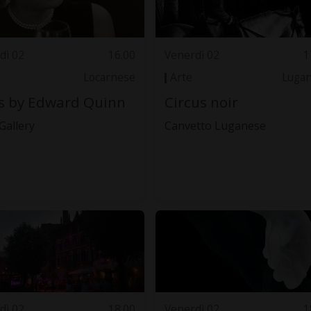
dì 02
16.00
Venerdì 02
1
Locarnese
Arte
Luga
s by Edward Quinn
Circus noir
Gallery
Canvetto Luganese
dì 02
18.00
Venerdì 02
1