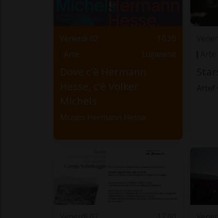
Venerdì 02
10.30
Vener
Arte
Luganese
Arte
Dove c’è Hermann
Star
Hesse, c’è Volker
Artef 
Michels
Museo Hermann Hesse
Venerdì 02
17.00
Vener