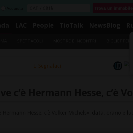
Acquista
nda
LAC
People
TioTalk
NewsBlog
R
EMA
SPETTACOLI
MOSTRE E INCONTRI
BIGLIETTERI
Segnalaci
ve c’è Hermann Hesse, c’è Vo
’è Hermann Hesse, c’è Volker Michels»: data, orario e lu