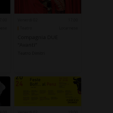
7.00
Venerdì 02
17.00
nese
Teatro
Locarnese
Compagnia DUE
“Avanti”
Teatro Dimitri
8.00
Venerdì 02
19.00