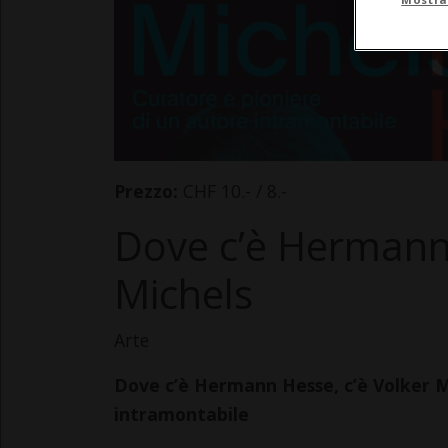
Prezzo:
CHF 10.- / 8.-
Dove c’è Hermann 
Michels
Arte
Dove c’è Hermann Hesse, c’è Volker Mi
intramontabile