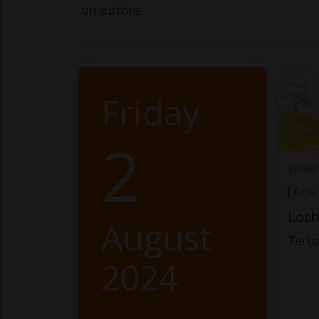
un autore.
Friday
2
Vener
Arte
Loth
August
Terti
2024