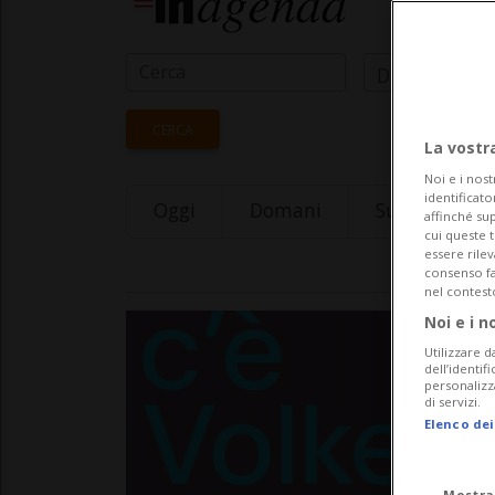
Data Inizio
CERCA
La vostr
Noi e i nost
identificato
Oggi
Domani
Sunday 09
affinché sup
cui queste 
essere rile
consenso fac
nel contest
Noi e i n
Utilizzare d
dell’identif
personalizz
di servizi.
Elenco dei
Mostra