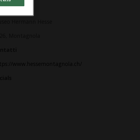
dirizzo
seo Hermann Hesse
26, Montagnola
ntatti
tps://www.hessemontagnola.ch/
cials