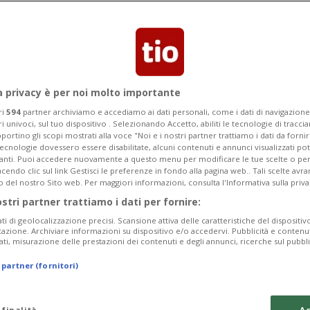
Categoria
Data Fine
a privacy è per noi molto importante
ri
594
partner archiviamo e accediamo ai dati personali, come i dati di navigazione 
ri univoci, sul tuo dispositivo . Selezionando Accetto, abiliti le tecnologie di tracc
Monday 10
Tuesday 11
Wednesday 12
portino gli scopi mostrati alla voce "Noi e i nostri partner trattiamo i dati da fornir
tecnologie dovessero essere disabilitate, alcuni contenuti e annunci visualizzati 
vanti. Puoi accedere nuovamente a questo menu per modificare le tue scelte o per
endo clic sul link Gestisci le preferenze in fondo alla pagina web.. Tali scelte avr
o del nostro Sito web. Per maggiori informazioni, consulta l'Informativa sulla priva
ostri partner trattiamo i dati per fornire:
In
ati di geolocalizzazione precisi. Scansione attiva delle caratteristiche del dispositivo 
icazione. Archiviare informazioni su dispositivo e/o accedervi. Pubblicità e contenu
da
ati, misurazione delle prestazioni dei contenuti e degli annunci, ricerche sul pubbl
a 
 partner (fornitori)
tu
da
 finalità
Ac