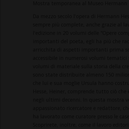
Mostra temporanea al Museo Hermann 
Da mezzo secolo l'opera di Hermann Hess
sempre più complete, anche grazie al lav
l'edizione in 20 volumi delle "Opere comp
importanti del poeta, egli ha più che rad
arricchita di aspetti importanti prima 
accessibile in numerosi volumi tematici 
volumi di materiale sulla storia della cre
sono state distribuite almeno 150 milion
che lui e sua moglie Ursula hanno costru
Hesse, Heiner, comprende tutto ciò che è 
negli ultimi decenni. In questa mostra v
appassionato ricercatore e redattore, ch
ha lavorato come curatore presso le case
Scoprirete, inoltre, come il lavoro edito