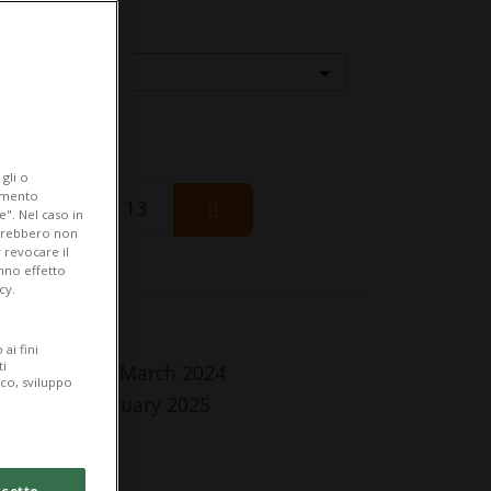
Località
gli o
iamento
Thursday 13
e". Nel caso in
potrebbero non
 revocare il
anno effetto
cy.
fo Evento
ai fini
ti
 Saturday 30 March 2024
ico, sviluppo
Sunday 2 February 2025
tti i giorni
lle 10.30
cetto