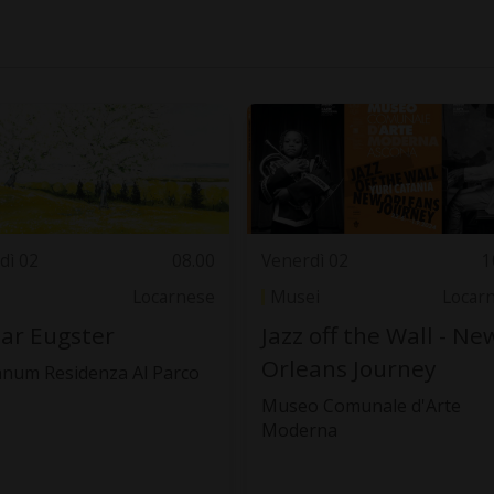
dì 02
08.00
Venerdì 02
1
Locarnese
Musei
Locar
ar Eugster
Jazz off the Wall - Ne
Orleans Journey
anum Residenza Al Parco
Museo Comunale d'Arte
Moderna