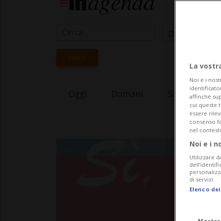
Data Inizio
CERCA
La vostr
Noi e i nost
identificato
Oggi
Domani
Saturday 08
affinché sup
cui queste 
essere rile
consenso fac
nel contest
Noi e i n
Utilizzare d
dell’identif
personalizz
di servizi.
Elenco dei
Mostra