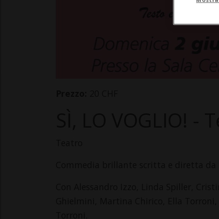
Prezzo:
20 CHF
SÌ, LO VOGLIO! - 
Teatro
Commedia brillante scritta e diretta da
Con Alessandro Izzo, Linda Spiller, Crist
Ghielmini, Martina Chirico, Ella Torron
Torroni.