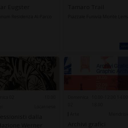
ar Eugster
Tamaro Trail
anum Residenza Al Parco
Piazzale Funivia Monte Lem
ica 02
10.00
Domenica
10.00-12.00 14.00
02
18.00
i
Locarnese
Arte
Mendrisi
essionisti dalla
Archivi grafici
dazione Werner