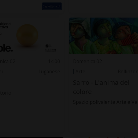
ica 02
14.00
Domenica 02
1
i
Luganese
Arte
Bellinzo
Sarro - L'anima del
colore
torio
Spazio polivalente Arte e Va