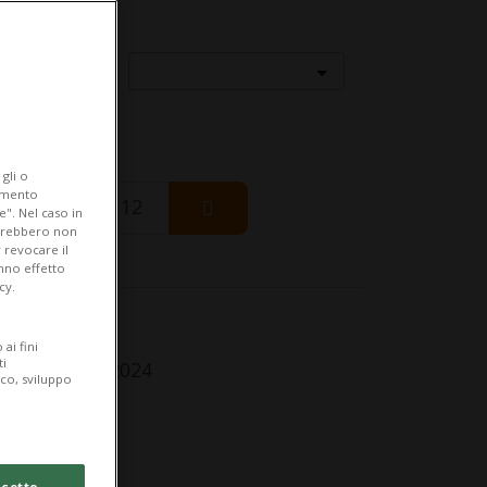
Località
gli o
iamento
Wednesday 12
e". Nel caso in
potrebbero non
 revocare il
anno effetto
cy.
fo Evento
ai fini
ti
nday 2 June 2024
ico, sviluppo
lle 17.00
dirizzo
cetto