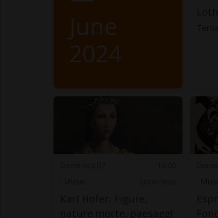
Loth
June
Terti
2024
Domenica 02
10.00
Domen
Musei
Locarnese
Muse
Karl Hofer. Figure,
Espr
nature morte, paesaggi
Fon