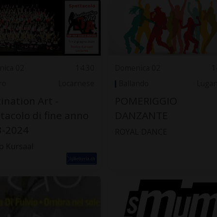
ica 02
14.30
Domenica 02
1
ro
Locarnese
Ballando
Luga
ination Art -
POMERIGGIO
tacolo di fine anno
DANZANTE
3-2024
ROYAL DANCE
o Kursaal