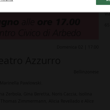
Sa
Vi
65
Domenica 02 | 17.00
Teatro Azzurro
Bellinzonese
 Marinella Pawlowski.
ina Zerbola, Gina Beretta, Noris Caccia, Isolina
i, Thomas Zimmermann, Alicia Revellado e Alice