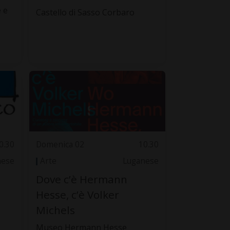
 e
Castello di Sasso Corbaro
0.30
Domenica 02
10.30
nese
Arte
Luganese
Dove c’è Hermann
Hesse, c’è Volker
Michels
Museo Hermann Hesse