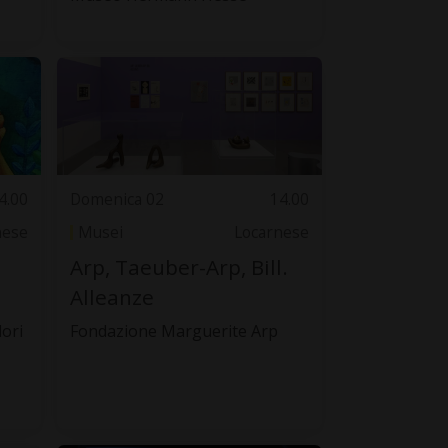
4.00
Domenica 02
14.00
nese
Musei
Locarnese
Arp, Taeuber-Arp, Bill.
Alleanze
lori
Fondazione Marguerite Arp