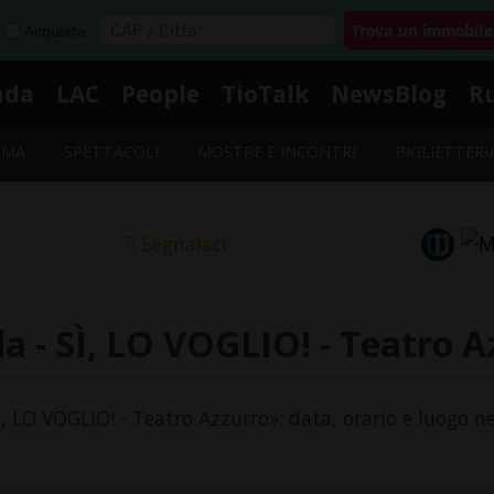
Acquista
nda
LAC
People
TioTalk
NewsBlog
R
EMA
SPETTACOLI
MOSTRE E INCONTRI
BIGLIETTERI
Segnalaci
a - SÌ, LO VOGLIO! - Teatro A
SÌ, LO VOGLIO! - Teatro Azzurro»: data, orario e luogo ne