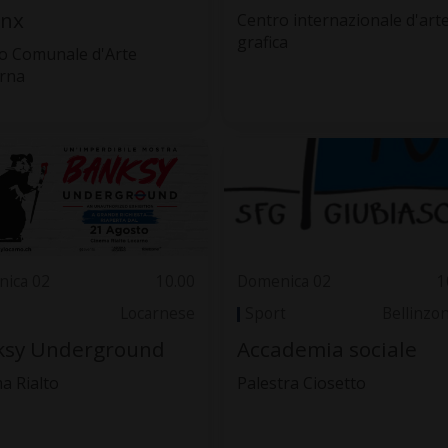
inx
Centro internazionale d'arte
grafica
 Comunale d'Arte
rna
ica 02
10.00
Domenica 02
1
Locarnese
Sport
Bellinzo
ksy Underground
Accademia sociale
a Rialto
Palestra Ciosetto