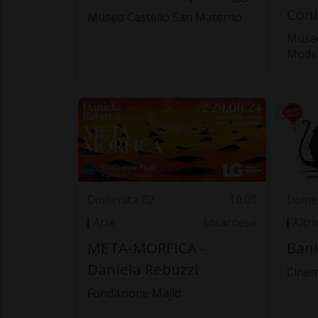
Con
Museo Castello San Materno
Museo
Mode
Domenica 02
10.00
Domen
Arte
Locarnese
Altro
META-MORFICA -
Ban
Daniela Rebuzzi
Cinem
Fondazione Majid