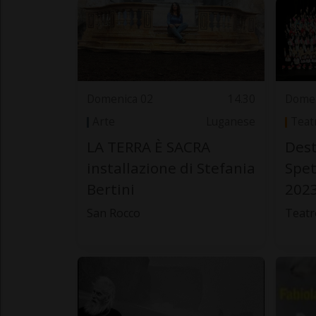
Domenica 02
14.30
Domen
Arte
Luganese
Teat
LA TERRA È SACRA
Dest
installazione di Stefania
Spet
Bertini
202
San Rocco
Teatr