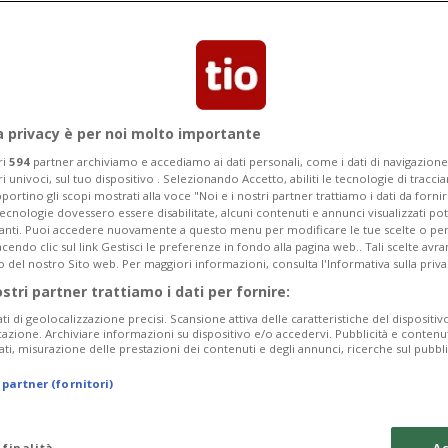
Categoria
Data Fine
a privacy è per noi molto importante
ri
594
partner archiviamo e accediamo ai dati personali, come i dati di navigazione 
ri univoci, sul tuo dispositivo . Selezionando Accetto, abiliti le tecnologie di tracc
Sunday 09
Monday 10
Tuesday 11
portino gli scopi mostrati alla voce "Noi e i nostri partner trattiamo i dati da fornir
tecnologie dovessero essere disabilitate, alcuni contenuti e annunci visualizzati 
vanti. Puoi accedere nuovamente a questo menu per modificare le tue scelte o per
endo clic sul link Gestisci le preferenze in fondo alla pagina web.. Tali scelte avr
o del nostro Sito web. Per maggiori informazioni, consulta l'Informativa sulla priva
ostri partner trattiamo i dati per fornire:
In
ati di geolocalizzazione precisi. Scansione attiva delle caratteristiche del dispositivo 
icazione. Archiviare informazioni su dispositivo e/o accedervi. Pubblicità e contenu
Su
ati, misurazione delle prestazioni dei contenuti e degli annunci, ricerche sul pubbl
da
 partner (fornitori)
In
 finalità
Ac