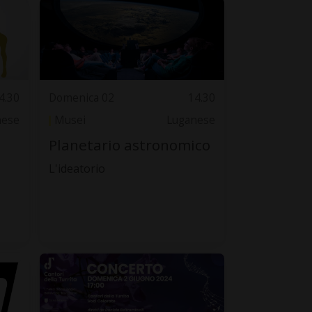
4.30
Domenica 02
14.30
nese
Musei
Luganese
Planetario astronomico
L'ideatorio