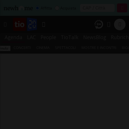
Affitta
Acquista
Agenda
LAC
People
TioTalk
NewsBlog
Rubrich
CONCERTI
CINEMA
SPETTACOLI
MOSTRE E INCONTRI
BIG