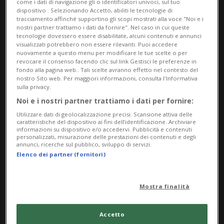
come i dati di navigazione gli o identificatori univoci, sul tuo
dispositivo . Selezionando Accetto, abiliti le tecnologie di
Per tutti
tracciamento affinché supportino gli scopi mostrati alla voce "Noi e i
nostri partner trattiamo i dati da fornire". Nel caso in cui queste
tecnologie dovessero essere disabilitate, alcuni contenuti e annunci
da Sunday 26 May 2024
visualizzati potrebbero non essere rilevanti. Puoi accedere
a Sunday 29 September 2024
nuovamente a questo menu per modificare le tue scelte o per
revocare il consenso facendo clic sul link Gestisci le preferenze in
Gi,Ve,Sa,Do
fondo alla pagina web.. Tali scelte avranno effetto nel contesto del
nostro Sito web. Per maggiori informazioni, consulta l'Informativa
dalle 10.00
sulla privacy.
Noi e i nostri partner trattiamo i dati per fornire:
Indirizzo
Utilizzare dati di geolocalizzazione precisi. Scansione attiva delle
caratteristiche del dispositivo ai fini dell’identificazione. Archiviare
Museo Castello San Materno
informazioni su dispositivo e/o accedervi. Pubblicità e contenuti
personalizzati, misurazione delle prestazioni dei contenuti e degli
annunci, ricerche sul pubblico, sviluppo di servizi.
Via Losone 10
Elenco dei partner (fornitori)
6612, Ascona
Mostra finalità
Contatti
Accetto
https://www.museoascona.ch/it/esposizioni/karl-ho