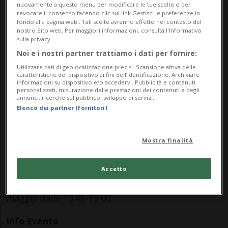
nuovamente a questo menu per modificare le tue scelte o per
vicino l’attività della formazione canora che è
revocare il consenso facendo clic sul link Gestisci le preferenze in
fondo alla pagina web.. Tali scelte avranno effetto nel contesto del
molto benefica per la crescita. Sì perché si sa, il
nostro Sito web. Per maggiori informazioni, consulta l'Informativa
sulla privacy.
canto rende felici. Secondo molti studi, tra cui uno
Noi e i nostri partner trattiamo i dati per fornire:
recente pubblicato da Frontiers, è provato
Utilizzare dati di geolocalizzazione precisi. Scansione attiva delle
scientificamente che cantare fa bene al cuore!
caratteristiche del dispositivo ai fini dell’identificazione. Archiviare
informazioni su dispositivo e/o accedervi. Pubblicità e contenuti
personalizzati, misurazione delle prestazioni dei contenuti e degli
Per i bambini di prima elementare il coro è
annunci, ricerche sul pubblico, sviluppo di servizi.
interamente gratuito e si potrà partecipare alle
Elenco dei partner (fornitori)
Porte Aperte nei lunedì 13 o 27 maggio dalle 16.45-
17.30, oppure nei mercoledì 15 o 22 maggio dalle
Mostra finalità
14.30-15.15. I bimbi di seconda e terza elementare
potranno visitare il coro lunedì 13 o 27 maggio
Accetto
dalle 17.30-18.30, oppure mercoledì 15 o 22
maggio dalle 13.45-15.00.
Info Evento