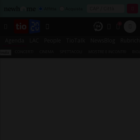
Affitta
Acquista
1
Agenda
LAC
People
TioTalk
NewsBlog
Rubrich
CONCERTI
CINEMA
SPETTACOLI
MOSTRE E INCONTRI
BIG