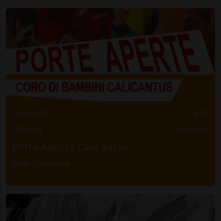
Lunedì 27
16.45
Musica
Locarnese
Porte Aperte Calicantus
Sede Calicantus