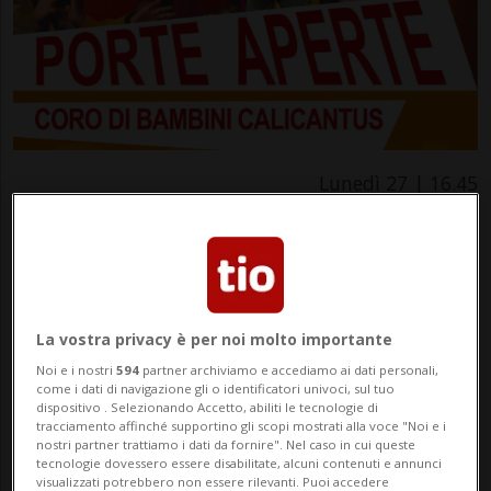
Lunedì 27 | 16.45
Porte Aperte Calicantus
Musica
Locarnese
Da lunedì 13 maggio a lunedì 27 maggio, durante
La vostra privacy è per noi molto importante
quattro appuntamenti, si svolgeranno le Porte
Noi e i nostri
594
partner archiviamo e accediamo ai dati personali,
Aperte al coro di bambini Calicantus. La sede del
come i dati di navigazione gli o identificatori univoci, sul tuo
dispositivo . Selezionando Accetto, abiliti le tecnologie di
coro in via Bramantino 27, adiacente la rotonda di
tracciamento affinché supportino gli scopi mostrati alla voce "Noi e i
nostri partner trattiamo i dati da fornire". Nel caso in cui queste
Locarno, accoglierà tutti i bambni interessati e
tecnologie dovessero essere disabilitate, alcuni contenuti e annunci
curiosi. È l’occasione per tutti di conoscere da
visualizzati potrebbero non essere rilevanti. Puoi accedere