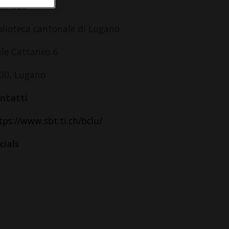
dirizzo
blioteca cantonale di Lugano
ale Cattaneo 6
00, Lugano
ntatti
tps://www.sbt.ti.ch/bclu/
cials