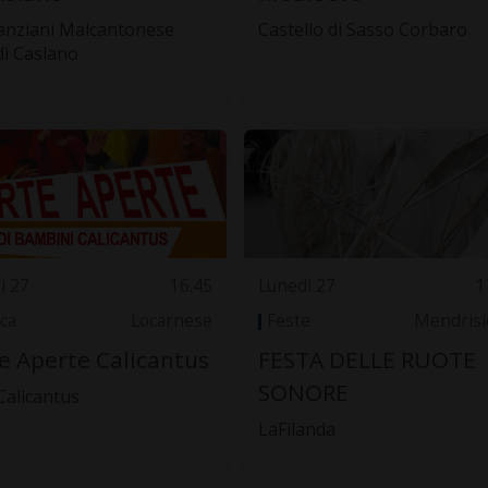
anziani Malcantonese
Castello di Sasso Corbaro
di Caslano
ì 27
16.45
Lunedì 27
1
ca
Locarnese
Feste
Mendrisi
e Aperte Calicantus
FESTA DELLE RUOTE
SONORE
Calicantus
LaFilanda