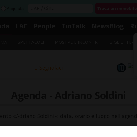
Acquista
nda
LAC
People
TioTalk
NewsBlog
R
EMA
SPETTACOLI
MOSTRE E INCONTRI
BIGLIETTERI
Segnalaci
Agenda - Adriano Soldini
evento «Adriano Soldini»: data, orario e luogo nell'agend