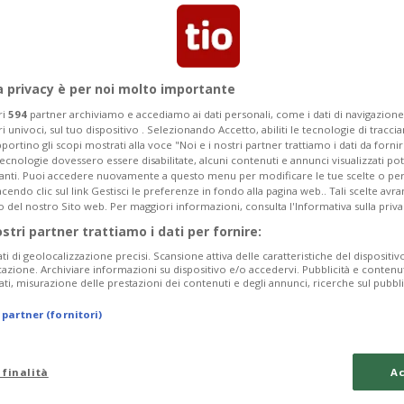
Categoria
Data Fine
a privacy è per noi molto importante
ri
594
partner archiviamo e accediamo ai dati personali, come i dati di navigazione 
ri univoci, sul tuo dispositivo . Selezionando Accetto, abiliti le tecnologie di tracc
portino gli scopi mostrati alla voce "Noi e i nostri partner trattiamo i dati da fornir
tecnologie dovessero essere disabilitate, alcuni contenuti e annunci visualizzati 
Sunday 09
Monday 10
Tuesday 11
vanti. Puoi accedere nuovamente a questo menu per modificare le tue scelte o per
endo clic sul link Gestisci le preferenze in fondo alla pagina web.. Tali scelte avr
o del nostro Sito web. Per maggiori informazioni, consulta l'Informativa sulla priva
ostri partner trattiamo i dati per fornire:
ati di geolocalizzazione precisi. Scansione attiva delle caratteristiche del dispositivo 
In
icazione. Archiviare informazioni su dispositivo e/o accedervi. Pubblicità e contenu
ati, misurazione delle prestazioni dei contenuti e degli annunci, ricerche sul pubbl
Pe
 partner (fornitori)
Mo
da
 finalità
Ac