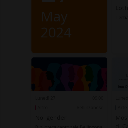
Loth
May
Terti
2024
Lunedì 27
09.00
Luned
Altro
Bellinzonese
Arte
Noi gender
Most
di C
Biblioteca cantonale Bellinzona