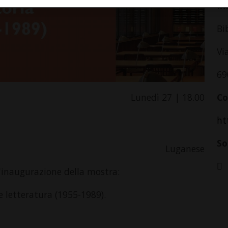
In
Bi
Vi
69
Lunedì 27 | 18.00
Co
ht
So
Luganese
ll'inaugurazione della mostra:
 e letteratura (1955-1989).