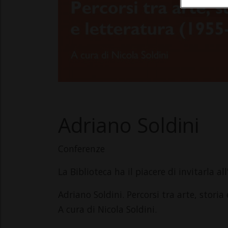
Adriano Soldini
Conferenze
La Biblioteca ha il piacere di invitarla a
Adriano Soldini. Percorsi tra arte, storia
A cura di Nicola Soldini.