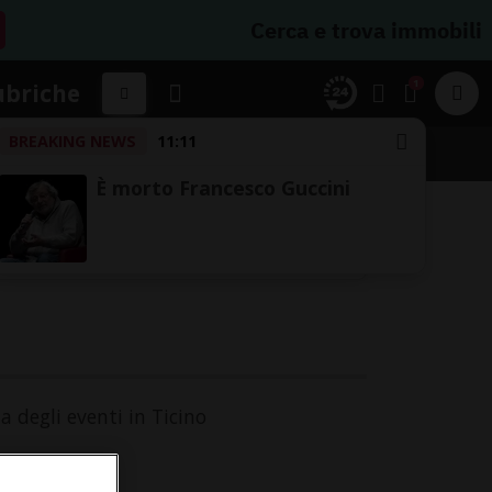
Cerca e trova immobili
1
ubriche
BREAKING NEWS
11:11
A
È morto Francesco Guccini
a degli eventi in Ticino