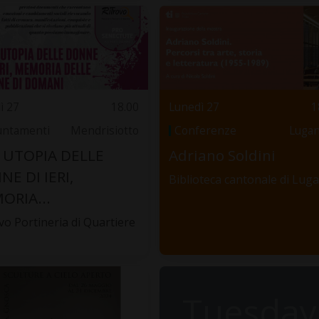
ì 27
18.00
Lunedì 27
1
ntamenti
Mendrisiotto
Conferenze
Luga
, UTOPIA DELLE
Adriano Soldini
E DI IERI,
Biblioteca cantonale di Lug
ORIA...
vo Portineria di Quartiere
Tuesday