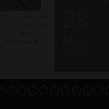
28
ì 27
Sempre aperto
Bellinzonese
ture a cielo aperto
May
mento San Giovanni
sta
2024