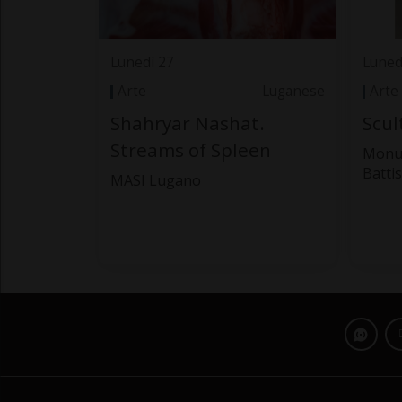
Lunedì 27
Luned
Arte
Luganese
Arte
Shahryar Nashat.
Scul
Streams of Spleen
Monu
Batti
MASI Lugano