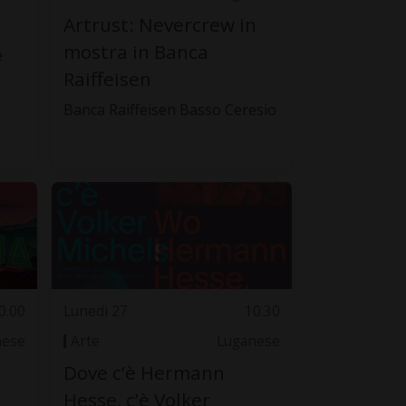
Artrust: Nevercrew in
mostra in Banca
e
Raiffeisen
Banca Raiffeisen Basso Ceresio
0.00
Lunedì 27
10.30
nese
Arte
Luganese
Dove c’è Hermann
Hesse, c’è Volker