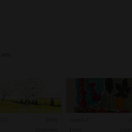
Tami.
ì 27
08.00
Lunedì 27
0
Locarnese
Arte
Luga