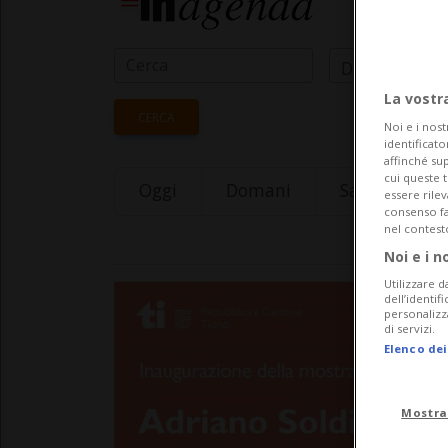
Data Inizio
La vostr
CERCA
Noi e i nost
identificato
affinché sup
cui queste 
Oggi
Domani
Saturday 08
essere rile
consenso fac
nel contest
Noi e i n
Utilizzare d
dell’identif
personalizz
di servizi.
Elenco dei
Mostra