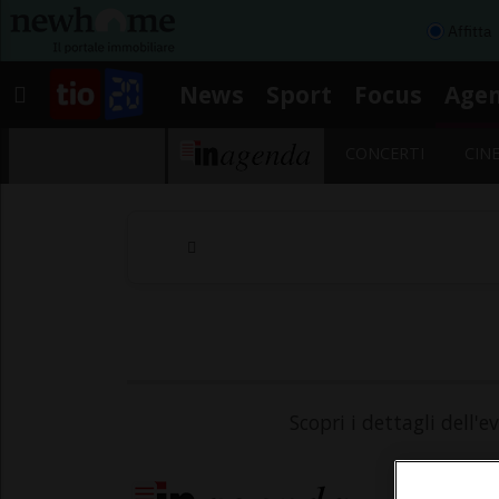
Affitta
News
Sport
Focus
Age
CONCERTI
CIN
Scopri i dettagli dell'