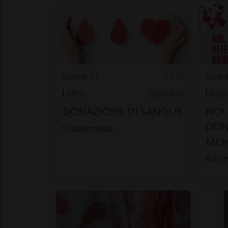
Lunedì 27
17.30
Luned
Altro
Luganese
Appu
DONAZIONE DI SANGUE
NOI
DONN
Scuola media
MEM
RiTro