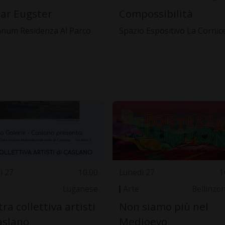
ar Eugster
Compossibilità
anum Residenza Al Parco
Spazio Espositivo La Cornic
ì 27
10.00
Lunedì 27
1
Luganese
Arte
Bellinzo
ra collettiva artisti
Non siamo più nel
aslano
Medioevo