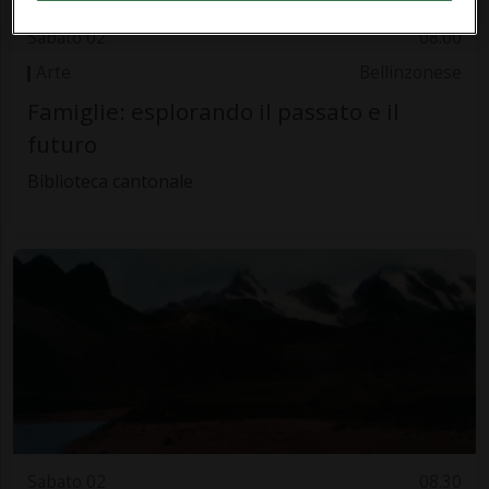
Sabato 02
08.00
Arte
Bellinzonese
Famiglie: esplorando il passato e il
futuro
Biblioteca cantonale
Sabato 02
08.30