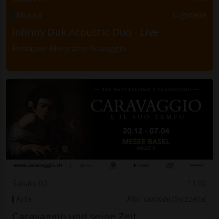
Musica
Luganese
Johnny Duk Acoustic Duo - Live
Pensione-Ristorante Novaggio
Sabato 02
11.00
Arte
Altri cantoni (Svizzera)
Caravaggio und seine Zeit