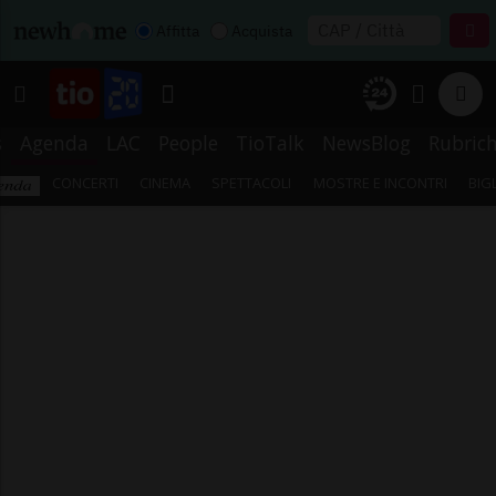
Affitta
Acquista
s
Agenda
LAC
People
TioTalk
NewsBlog
Rubric
CONCERTI
CINEMA
SPETTACOLI
MOSTRE E INCONTRI
BIG