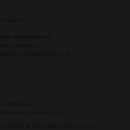
o
di Consumo
isti disegnatori edili
ndisti geomatici
gnatori dell’ingegneria civile
no e Mesolcina
fettieri del Cantone Ticino
la giornata di porte aperte dove ci sarà la