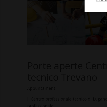
Porte aperte Cent
tecnico Trevano
Appuntamenti
Il Centro professionale tecnico di Lugan
professionale: