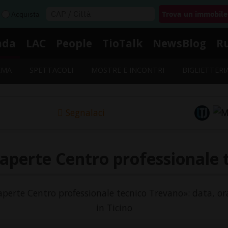
Acquista
nda
LAC
People
TioTalk
NewsBlog
R
EMA
SPETTACOLI
MOSTRE E INCONTRI
BIGLIETTERI
Segnalaci
 aperte Centro professionale 
 aperte Centro professionale tecnico Trevano»: data, or
in Ticino