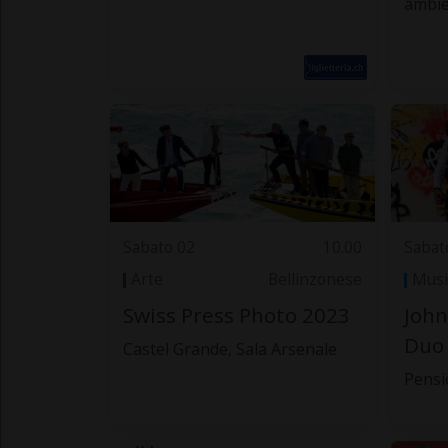
ambie
Sabato 02
10.00
Sabat
Arte
Bellinzonese
Musi
Swiss Press Photo 2023
John
Duo 
Castel Grande, Sala Arsenale
Pensi