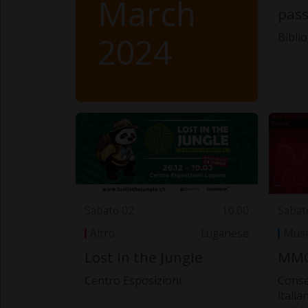
March
pass
2024
Bibli
Sabato 02
10.00
Sabat
Altro
Luganese
Musi
Lost in the Jungle
MMC
Centro Esposizioni
Conse
italia