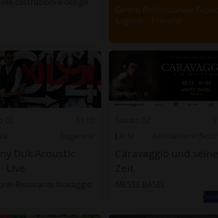
nte costruzioni e design
Centro Professionale Tecni
Lugano - Trevano
o 02
11.00
Sabato 02
1
ca
Luganese
Arte
Altri cantoni (Sviz
ny Duk Acoustic
Caravaggio und sein
- Live
Zeit
one-Ristorante Novaggio
MESSE BASEL