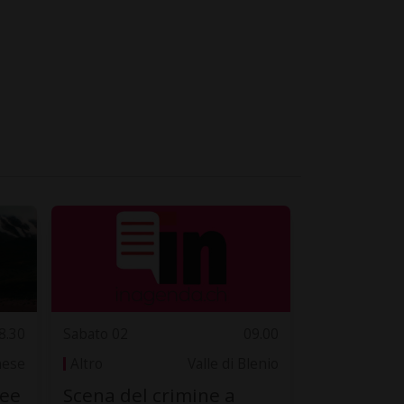
8.30
Sabato 02
09.00
nese
Altro
Valle di Blenio
nee
Scena del crimine a