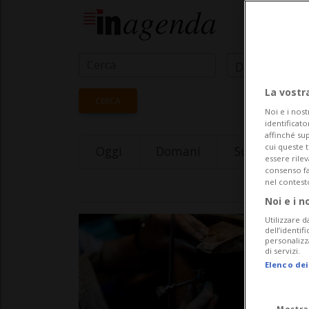
Data Inizio
La vostr
CERCA
Noi e i nost
identificato
affinché sup
cui queste 
Oggi
Domani
Sunday 09
essere rile
consenso fac
nel contest
Noi e i n
Utilizzare d
dell’identif
personalizz
di servizi.
Elenco dei
Mostra