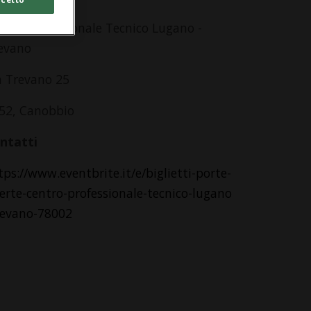
ntro Professionale Tecnico Lugano -
evano
a Trevano 25
52, Canobbio
ntatti
tps://www.eventbrite.it/e/biglietti-porte-
erte-centro-professionale-tecnico-lugano
revano-78002