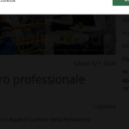
Ce
Tr
Vi
69
Co
Sabato 02 | 10.00
ht
ro professionale
ap
-t
Luganese
o e i seguenti partner della formazione