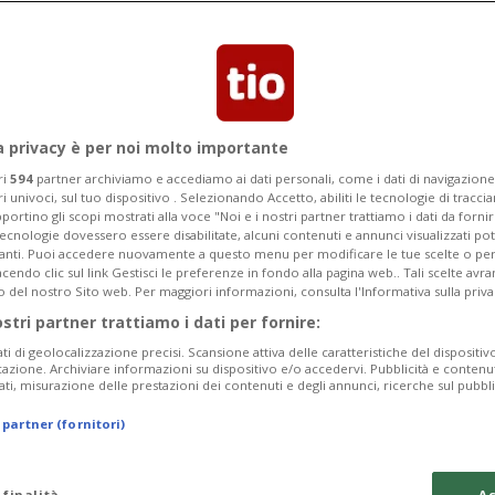
Categoria
Data Fine
a privacy è per noi molto importante
ri
594
partner archiviamo e accediamo ai dati personali, come i dati di navigazione 
ri univoci, sul tuo dispositivo . Selezionando Accetto, abiliti le tecnologie di tracc
portino gli scopi mostrati alla voce "Noi e i nostri partner trattiamo i dati da fornir
tecnologie dovessero essere disabilitate, alcuni contenuti e annunci visualizzati 
Monday 10
Tuesday 11
Wednesday 12
vanti. Puoi accedere nuovamente a questo menu per modificare le tue scelte o per
endo clic sul link Gestisci le preferenze in fondo alla pagina web.. Tali scelte avr
o del nostro Sito web. Per maggiori informazioni, consulta l'Informativa sulla priva
ostri partner trattiamo i dati per fornire:
ati di geolocalizzazione precisi. Scansione attiva delle caratteristiche del dispositivo 
In
icazione. Archiviare informazioni su dispositivo e/o accedervi. Pubblicità e contenu
ati, misurazione delle prestazioni dei contenuti e degli annunci, ricerche sul pubbl
Sa
 partner (fornitori)
da
In
 finalità
Ac