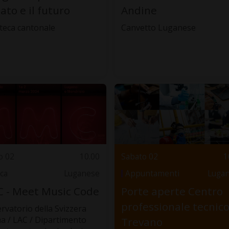
ato e il futuro
Andine
oteca cantonale
Canvetto Luganese
o 02
10.00
Sabato 02
1
ca
Luganese
Appuntamenti
Luga
 - Meet Music Code
Porte aperte Centro
professionale tecnic
rvatorio della Svizzera
na / LAC / Dipartimento
Trevano