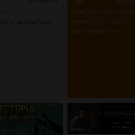
Mendrisiotto
Arte
Bellinzo
ONI
Famiglie: esplorando 
passato e il futuro
zione Parco San Rocco
Biblioteca cantonale