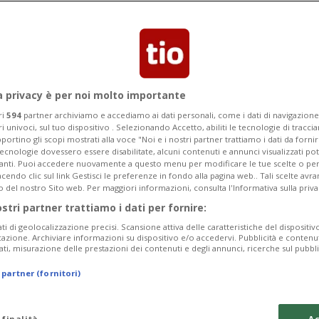
Categoria
Data Fine
a privacy è per noi molto importante
ri
594
partner archiviamo e accediamo ai dati personali, come i dati di navigazione 
ri univoci, sul tuo dispositivo . Selezionando Accetto, abiliti le tecnologie di tracc
Monday 10
Tuesday 11
Wednesday 12
portino gli scopi mostrati alla voce "Noi e i nostri partner trattiamo i dati da fornir
tecnologie dovessero essere disabilitate, alcuni contenuti e annunci visualizzati 
vanti. Puoi accedere nuovamente a questo menu per modificare le tue scelte o per
endo clic sul link Gestisci le preferenze in fondo alla pagina web.. Tali scelte avr
o del nostro Sito web. Per maggiori informazioni, consulta l'Informativa sulla priva
ostri partner trattiamo i dati per fornire:
In
ati di geolocalizzazione precisi. Scansione attiva delle caratteristiche del dispositivo 
icazione. Archiviare informazioni su dispositivo e/o accedervi. Pubblicità e contenu
Pe
ati, misurazione delle prestazioni dei contenuti e degli annunci, ricerche sul pubbl
da
 partner (fornitori)
a 
Lu
 finalità
Ac