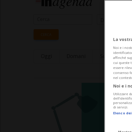
Data Inizio
CERCA
La vostr
Noi e i nost
identificato
Oggi
Domani
Sunday 09
affinché sup
cui queste 
essere rile
consenso fac
nel contest
Noi e i n
Utilizzare d
dell’identif
personalizz
di servizi.
Elenco dei
Mostra