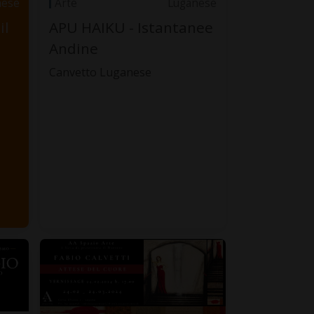
nese
Arte
Luganese
il
APU HAIKU - Istantanee
Andine
Canvetto Luganese