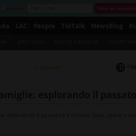
Acquista
nda
LAC
People
TioTalk
NewsBlog
R
EMA
SPETTACOLI
MOSTRE E INCONTRI
BIGLIETTERI
Segnalaci
miglie: esplorando il passato
ie: esplorando il passato e il futuro»: data, orario e lu