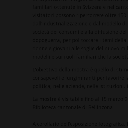
familiari ottenute in Svizzera e nel cant
visitatori possono ripercorrere oltre 150 a
dall’industrializzazione e dal modello di
società dei consumi e alla diffusione de
dopoguerra, per poi toccare i temi della
donne e giovani alle soglie del nuovo mil
modelli e sui ruoli familiari che la socie
L’obiettivo della mostra è quello di stimo
consapevoli e lungimiranti per favorire la
politica, nelle aziende, nelle istituzioni, t
La mostra è visitabile fino al 15 marzo 2
Biblioteca cantonale di Bellinzona
A corollario dell’esposizione fotografica