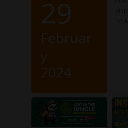
29
Arte
VISI
Fonda
Februar
y
2024