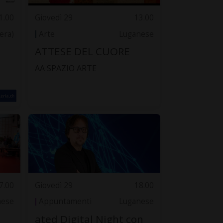
1.00
Giovedì 29
13.00
zera)
Arte
Luganese
e
ATTESE DEL CUORE
AA SPAZIO ARTE
7.00
Giovedì 29
18.00
nese
Appuntamenti
Luganese
ated Digital Night con