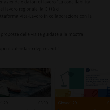
 aziende e datori di lavoro “La conciliabilità
l lavoro regionale: la Città ci
attaforma Vita-Lavoro in collaborazione con la
proposte delle visite guidate alla mostra
opri il calendario degli eventi”.
dì 29
08.00
Giovedì 29
0