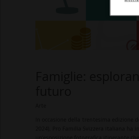
Famiglie: esplorand
futuro
Arte
In occasione della trentesima edizione d
2024), Pro Familia Svizzera italiana ha 
un’esposizione fotografica itinerante che