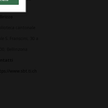
lle 08.00
dirizzo
blioteca cantonale
ale S. Franscini, 30 a
00, Bellinzona
ntatti
tps://www.sbt.ti.ch