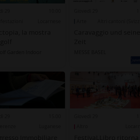
dì 29
10.00
Giovedì 29
1
festazioni
Locarnese
Arte
Altri cantoni (Sviz
ctopia, la mostra
Caravaggio und sein
golf
Zeit
olf Garden Indoor
MESSE BASEL
dì 29
15.00
Giovedì 29
1
erenze
Luganese
Altro
Locar
resso Immobiliare
FestivaLLibro ritorna