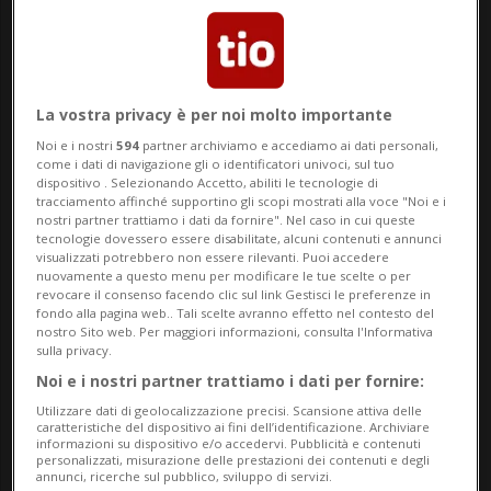
senza tempo, alcune provenienti direttamente
dalla Galleria degli Uffizi di Firenze!
Maggiori informazioni:
www.caravaggio.ch
La vostra privacy è per noi molto importante
Info Evento
Noi e i nostri
594
partner archiviamo e accediamo ai dati personali,
come i dati di navigazione gli o identificatori univoci, sul tuo
dispositivo . Selezionando Accetto, abiliti le tecnologie di
da Wednesday 20 December 2023
tracciamento affinché supportino gli scopi mostrati alla voce "Noi e i
a Sunday 7 April 2024
nostri partner trattiamo i dati da fornire". Nel caso in cui queste
tecnologie dovessero essere disabilitate, alcuni contenuti e annunci
tutti i giorni
visualizzati potrebbero non essere rilevanti. Puoi accedere
nuovamente a questo menu per modificare le tue scelte o per
dalle 11.00
revocare il consenso facendo clic sul link Gestisci le preferenze in
fondo alla pagina web.. Tali scelte avranno effetto nel contesto del
nostro Sito web. Per maggiori informazioni, consulta l'Informativa
Indirizzo
sulla privacy.
Noi e i nostri partner trattiamo i dati per fornire:
MESSE BASEL
Utilizzare dati di geolocalizzazione precisi. Scansione attiva delle
caratteristiche del dispositivo ai fini dell’identificazione. Archiviare
4000, Basilea
informazioni su dispositivo e/o accedervi. Pubblicità e contenuti
personalizzati, misurazione delle prestazioni dei contenuti e degli
annunci, ricerche sul pubblico, sviluppo di servizi.
Prevendita