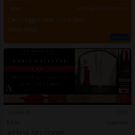
Arte
Altri cantoni (Svizzera)
Caravaggio und seine Zeit
MESSE BASEL
Giovedì 29
13.00
Arte
Luganese
ATTESE DEL CUORE