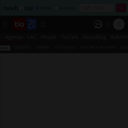
Affitta
Acquista
s
Agenda
LAC
People
TioTalk
NewsBlog
Rubric
CONCERTI
CINEMA
SPETTACOLI
MOSTRE E INCONTRI
BIG