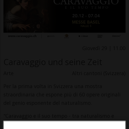
Giovedì 29 | 11.00
Caravaggio und seine Zeit
Arte
Altri cantoni (Svizzera)
Per la prima volta in Svizzera una mostra
straordinaria che espone più di 60 opere originali
del genio esponente del naturalismo.
"Caravaggio e il suo tempo - tra naturalismo e
classicismo" porta a Basilea le opere di un artista