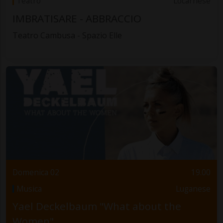
Teatro
Locarnese
IMBRATISARE - ABBRACCIO
Teatro Cambusa - Spazio Elle
Domenica 02
19.00
Musica
Luganese
Yael Deckelbaum "What about the
Women"