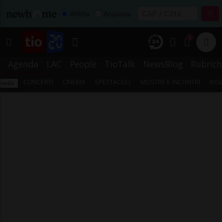
Affitta
Acquista
1
Agenda
LAC
People
TioTalk
NewsBlog
Rubrich
CONCERTI
CINEMA
SPETTACOLI
MOSTRE E INCONTRI
BIG