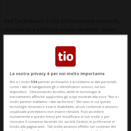
Yael Deckelbaum è una pluripremiata cantante,
cantautrice e attivista israelo-canadese. Siamo
molto felici di accoglierla nuovamente in Svizzera
con il suo nuovo album "What About The Women"
e quest'anno, oltre che a Zurigo, anche per la
prima volta a Lugano e Ginevra!
Per quattro anni, Yael Deckelbaum ha cantato alle
La vostra privacy è per noi molto importante
marce delle donne in tutto il mondo, con linno
Noi e i nostri
594
partner archiviamo e accediamo ai dati personali,
come i dati di navigazione gli o identificatori univoci, sul tuo
"Prayer of the Mothers", la canzone che è
dispositivo . Selezionando Accetto, abiliti le tecnologie di
diventata un inno di pace internazionale ed è
tracciamento affinché supportino gli scopi mostrati alla voce "Noi e i
nostri partner trattiamo i dati da fornire". Nel caso in cui queste
stata condivisa da milioni di persone su Internet.
tecnologie dovessero essere disabilitate, alcuni contenuti e annunci
visualizzati potrebbero non essere rilevanti. Puoi accedere
nuovamente a questo menu per modificare le tue scelte o per
revocare il consenso facendo clic sul link Gestisci le preferenze in
Ora Yael Deckelbaum torna sul palco con nuove
fondo alla pagina web.. Tali scelte avranno effetto nel contesto del